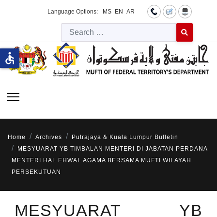
Language Options:
MS
EN
AR
Searc
Type 2 or more 
accessible
Home
Archives
Putrajaya & Kuala Lumpur Bulletin
MESYUARAT YB TIMBALAN MENTERI DI JABATAN PERDANA
MENTERI HAL EHWAL AGAMA BERSAMA MUFTI WILAYAH
PERSEKUTUAN
MESYUARAT YB