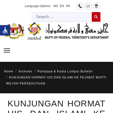
Language Options:
MS
EN
AR
Searc
Type 2 or more 
accessible
Home
Archives
Putrajaya & Kuala Lumpur Bulletin
KUNJUNGAN HORMAT UIS DAN ISLAMI KE PEJABAT MUFTI
WILYAH PERSEKUTUAN
KUNJUNGAN HORMAT