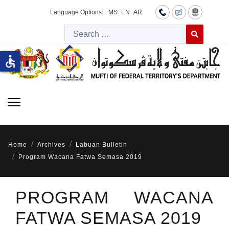
Language Options:
MS
EN
AR
Searc
Type 2 or more 
accessible
Home
Archives
Labuan Bulletin
Program Wacana Fatwa Semasa 2019
PROGRAM WACANA
FATWA SEMASA 2019