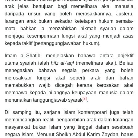
arak jelas bertujuan bagi memelihara akal manusia
daripada unsur yang boleh merosakkannya. Justeru,
larangan arak bukan sekadar ketetapan hukum semata-
mata, bahkan ia menzahirkan hikmah syariah dalam
menjaga kesempurnaan fungsi akal yang menjadi asas
kepada taklīf (pertanggungjawaban hukum).
Imam al-Shatibi menjelaskan bahawa antara objektif
utama syariah ialah
ḥifẓ al-‘aql
(memelihara akal). Beliau
menegaskan bahawa segala perkara yang boleh
merosakkan fungsi akal seperti arak dan bahan
memabukkan wajib dicegah kerana kerosakan akal
membawa kepada hilangnya keupayaan manusia dalam
[3]
menunaikan tanggungjawab syarak
.
Di samping itu, sarjana Islam kontemporari juga telah
membincangkan realiti pengambilan arak dalam kalangan
masyarakat bukan Islam yang tinggal dalam sesebuah
negara Islam. Menurut Sheikh Abdul Karim Zaydan, harus