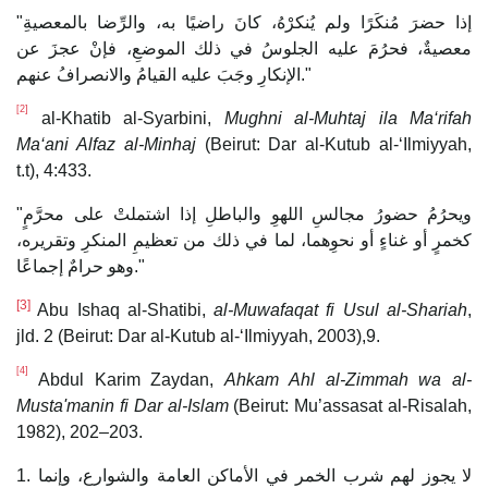
"إذا حضرَ مُنكَرًا ولم يُنكرْهُ، كانَ راضيًا به، والرِّضا بالمعصيةِ
معصيةٌ، فحرُمَ عليه الجلوسُ في ذلك الموضعِ، فإنْ عجزَ عن
الإنكارِ وجَبَ عليه القيامُ والانصرافُ عنهم."
[2]
al-Khatib al-Syarbini,
Mughni al-Muhtaj ila Ma‘rifah
Ma‘ani Alfaz al-Minhaj
(Beirut: Dar al-Kutub al-‘Ilmiyyah,
t.t), 4:433.
"ويحرُمُ حضورُ مجالسِ اللهوِ والباطلِ إذا اشتملتْ على محرَّمٍ
كخمرٍ أو غناءٍ أو نحوِهما، لما في ذلك من تعظيمِ المنكرِ وتقريره،
وهو حرامٌ إجماعًا."
[3]
Abu Ishaq al-Shatibi,
al-Muwafaqat fi Usul al-Shariah
,
jld. 2 (Beirut: Dar al-Kutub al-‘Ilmiyyah, 2003),9.
[4]
Abdul Karim Zaydan,
Ahkam Ahl al-Zimmah wa al-
Musta'manin fi Dar al-Islam
(Beirut: Mu’assasat al-Risalah,
1982), 202–203.
1. لا يجوز لهم شرب الخمر في الأماكن العامة والشوارع، وإنما