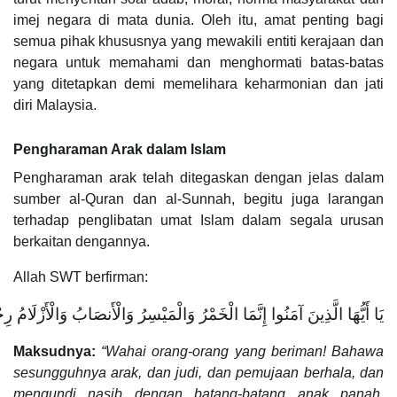
imej negara di mata dunia. Oleh itu, amat penting bagi
semua pihak khususnya yang mewakili entiti kerajaan dan
negara untuk memahami dan menghormati batas-batas
yang ditetapkan demi memelihara keharmonian dan jati
diri Malaysia.
Pengharaman Arak dalam Islam
Pengharaman arak telah ditegaskan dengan jelas dalam
sumber al-Quran dan al-Sunnah, begitu juga larangan
terhadap penglibatan umat Islam dalam segala urusan
berkaitan dengannya.
Allah SWT berfirman:
يَا أَيُّهَا الَّذِينَ آمَنُوا إِنَّمَا الْخَمْرُ وَالْمَيْسِرُ وَالْأَنصَابُ وَالْأَزْلَا
Maksudnya:
“Wahai orang-orang yang beriman! Bahawa
sesungguhnya arak, dan judi, dan pemujaan berhala, dan
mengundi nasib dengan batang-batang anak panah,