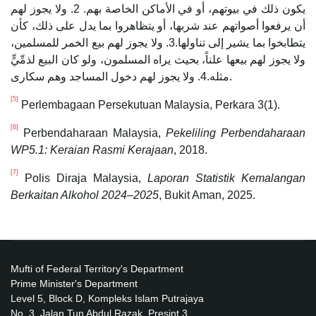
يكون ذلك في بيوتهم، أو في الأماكن الخاصة بهم. 2. ولا يجوز لهم
أن يرفعوا أصواتهم عند شربها، أو يتظاهروا بما يدل على ذلك، كأن
يتطابخوا بما يشير إلى تناولها.3. ولا يجوز لهم بيع الخمر للمسلمين،
ولا يجوز لهم بيعها علناً، بحيث يراه المسلمون، ولو كان البيع لذمِّيٍّ
مثله.4. ولا يجوز لهم دخول المساجد وهم سكارى.
[5]
Perlembagaan Persekutuan Malaysia, Perkara 3(1).
[6]
Perbendaharaan Malaysia,
Pekeliling Perbendaharaan
WP5.1: Keraian Rasmi Kerajaan
, 2018.
[7]
Polis Diraja Malaysia,
Laporan Statistik Kemalangan
Berkaitan Alkohol 2024–2025
, Bukit Aman, 2025.
Mufti of Federal Territory's Department
Prime Minister's Department
Level 5, Block D, Kompleks Islam Putrajaya
No. 3, Jalan Tun Abdul Razak, Presint 3