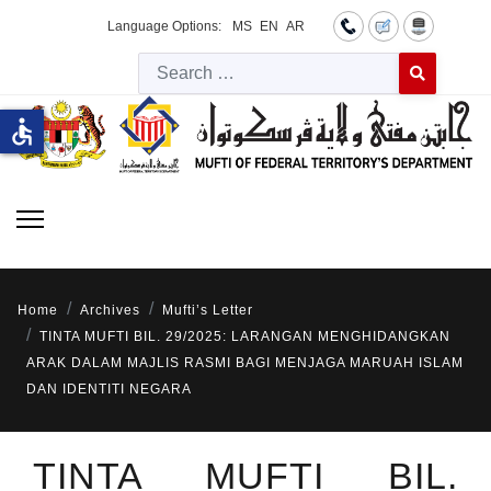
Language Options:
MS
EN
AR
Searc
Type 2 or more 
accessible
Home
Archives
Mufti’s Letter
TINTA MUFTI BIL. 29/2025: LARANGAN MENGHIDANGKAN
ARAK DALAM MAJLIS RASMI BAGI MENJAGA MARUAH ISLAM
DAN IDENTITI NEGARA
TINTA MUFTI BIL.