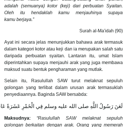
adalah (semuanya) kotor (keji) dari perbuatan Syaitan.
Oleh itu hendaklah kamu menjauhinya supaya
kamu
berjaya.”
Surah al-Ma'idah (90)
Ayat ini secara jelas menunjukkan bahawa arak termasuk
dalam kategori kotor atau keji dan ia merupakan salah satu
daripada perbuatan syaitan. Lantaran itu, umat Islam
diperintahkan supaya menjauhi arak yang juga membawa
maksud suatu bentuk pengharaman yang mutlak.
Selain itu, Rasulullah SAW turut melaknat sepuluh
golongan yang terlibat dalam urusan arak termasuklah
penyediaannya. Baginda SAW bersabda:
لَعَنَ رَسُولُ اللَّهِ صلى الله عليه وسلم فِي الْخَمْرِ عَشَرَةً عَاصِرَهَا وَمُعْت
Maksudnya:
“Rasulullah SAW melaknat sepuluh
golongan berkaitan dengan arak. Orang yang memerah