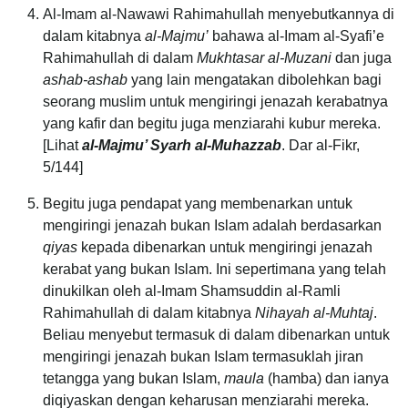
Al-Imam al-Nawawi Rahimahullah menyebutkannya di
dalam kitabnya
al-Majmu’
bahawa al-Imam al-Syafi’e
Rahimahullah di dalam
Mukhtasar al-Muzani
dan juga
ashab-ashab
yang lain mengatakan dibolehkan bagi
seorang muslim untuk mengiringi jenazah kerabatnya
yang kafir dan begitu juga menziarahi kubur mereka.
[Lihat
al-Majmu’ Syarh al-Muhazzab
. Dar al-Fikr,
5/144]
Begitu juga pendapat yang membenarkan untuk
mengiringi jenazah bukan Islam adalah berdasarkan
qiyas
kepada dibenarkan untuk mengiringi jenazah
kerabat yang bukan Islam. Ini sepertimana yang telah
dinukilkan oleh al-Imam Shamsuddin al-Ramli
Rahimahullah di dalam kitabnya
Nihayah al-Muhtaj
.
Beliau menyebut termasuk di dalam dibenarkan untuk
mengiringi jenazah bukan Islam termasuklah jiran
tetangga yang bukan Islam,
maula
(hamba) dan ianya
diqiyaskan dengan keharusan menziarahi mereka.