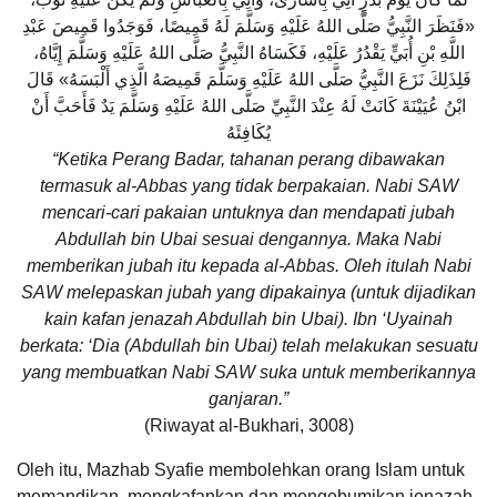
«فَنَظَرَ النَّبِيُّ صَلَّى اللهُ عَلَيْهِ وَسَلَّمَ لَهُ قَمِيصًا، فَوَجَدُوا قَمِيصَ عَبْدِ
اللَّهِ بْنِ أُبَيٍّ يَقْدُرُ عَلَيْهِ، فَكَسَاهُ النَّبِيُّ صَلَّى اللهُ عَلَيْهِ وَسَلَّمَ إِيَّاهُ،
فَلِذَلِكَ نَزَعَ النَّبِيُّ صَلَّى اللهُ عَلَيْهِ وَسَلَّمَ قَمِيصَهُ الَّذِي أَلْبَسَهُ» قَالَ
ابْنُ عُيَيْنَةَ كَانَتْ لَهُ عِنْدَ النَّبِيِّ صَلَّى اللهُ عَلَيْهِ وَسَلَّمَ يَدٌ فَأَحَبَّ أَنْ
يُكَافِئَهُ
“Ketika Perang Badar, tahanan perang dibawakan
termasuk al-Abbas yang tidak berpakaian. Nabi SAW
mencari-cari pakaian untuknya dan mendapati jubah
Abdullah bin Ubai sesuai dengannya. Maka Nabi
memberikan jubah itu kepada al-Abbas. Oleh itulah Nabi
SAW melepaskan jubah yang dipakainya (untuk dijadikan
kain kafan jenazah Abdullah bin Ubai). Ibn ‘Uyainah
berkata: ‘Dia (Abdullah bin Ubai) telah melakukan sesuatu
yang membuatkan Nabi SAW suka untuk memberikannya
ganjaran.”
(Riwayat al-Bukhari, 3008)
Oleh itu, Mazhab Syafie membolehkan orang Islam untuk
memandikan, mengkafankan dan mengebumikan jenazah