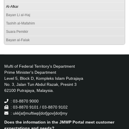
Al-Afkar
Bayan Li al-Haj
Tashih al-Mafahim
Suara Pemikir
Bayan al-Falak
Mufti of Federal Territory's Department
Prime Minister's Department
Level 5, Block D, Kompleks Islam Putrajaya
No. 3, Jalan Tun Abdul Razak, Presint 3
62100 Putrajaya, Malaysia.
: 03-8870 9000
: 03-8870 9101 / 03-8870 9102
: ukk[at]muftiwp[dot]gov[dot]my
Does the information in the JMWP Portal meet customer
expectations and needs?