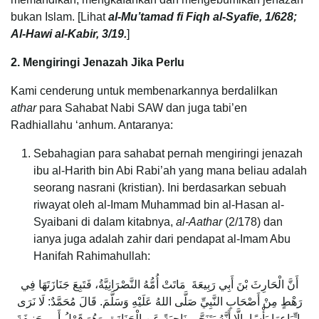
bukan Islam. [Lihat
al-Mu’tamad fi Fiqh al-Syafie, 1/628;
Al-Hawi al-Kabir, 3/19.
]
2. Mengiringi Jenazah Jika Perlu
Kami cenderung untuk membenarkannya berdalilkan
athar
para Sahabat Nabi SAW dan juga tabi’en
Radhiallahu ‘anhum. Antaranya:
Sebahagian para sahabat pernah mengiringi jenazah
ibu al-Harith bin Abi Rabi’ah yang mana beliau adalah
seorang nasrani (kristian). Ini berdasarkan sebuah
riwayat oleh al-Imam Muhammad bin al-Hasan al-
Syaibani di dalam kitabnya,
al-Aathar
(2/178) dan
ianya juga adalah zahir dari pendapat al-Imam Abu
Hanifah Rahimahullah:
أَنَّ الْحَارِثَ بْنَ أَبِي رَبِيعَةَ مَاتَتْ أُمُّهُ النَّصْرَانِيَّةُ، فَتَبِعَ جَنَازَتَهَا فِي
رَهْطٍ مِنْ أَصْحَابِ النَّبِيِّ صَلَّى اللهُ عَلَيْهِ وَسَلَّمَ. قَالَ مُحَمَّدٌ: لَا نَرَى
بِاتِّبَاعِهَا بَأْسًا، إِلَّا أَنَّهُ يَتَنَحَّى نَاحِيَةً عَنِ الْجَنَازَةِ، وَهُوَ قَوْلُ أَبِي حَنِيفَةَ