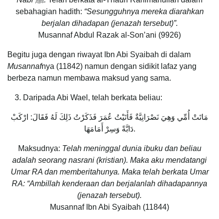
sebahagian hadith:
“Sesungguhnya mereka diarahkan
berjalan dihadapan (jenazah tersebut)”.
Musannaf Abdul Razak al-Son’ani (9926)
Begitu juga dengan riwayat Ibn Abi Syaibah di dalam
Musannaf
nya (11842) namun dengan sidikit lafaz yang
berbeza namun membawa maksud yang sama.
Daripada Abi Wael, telah berkata beliau:
مَاتَتْ أُمِّي وَهِيَ نَصْرَانِيَّةٌ فَأَتَيْتُ عُمَرَ فَذَكَرْتُ ذَلِكَ لَهُ فَقَالَ: ارْكَبْ
دَابَّةً وَسِرْ أَمَامَهَا.
Maksudnya:
Telah meninggal dunia ibuku dan beliau
adalah seorang nasrani (kristian). Maka aku mendatangi
Umar RA dan memberitahunya. Maka telah berkata Umar
RA: “Ambillah kenderaan dan berjalanlah dihadapannya
(jenazah tersebut).
Musannaf Ibn Abi Syaibah (11844)