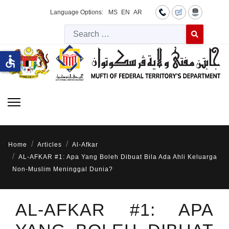
Language Options:
MS
EN
AR
Searc
Type 2 or more 
accessible
Home
Articles
Al-Afkar
AL-AFKAR #1: Apa Yang Boleh Dibuat Bila Ada Ahli Keluarga
Non-Muslim Meninggal Dunia?
AL-AFKAR #1: APA