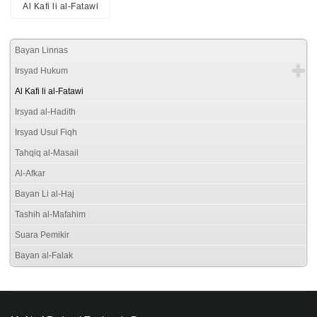
Al Kafi li al-Fatawi
Bayan Linnas
Irsyad Hukum
Al Kafi li al-Fatawi
Irsyad al-Hadith
Irsyad Usul Fiqh
Tahqiq al-Masail
Al-Afkar
Bayan Li al-Haj
Tashih al-Mafahim
Suara Pemikir
Bayan al-Falak