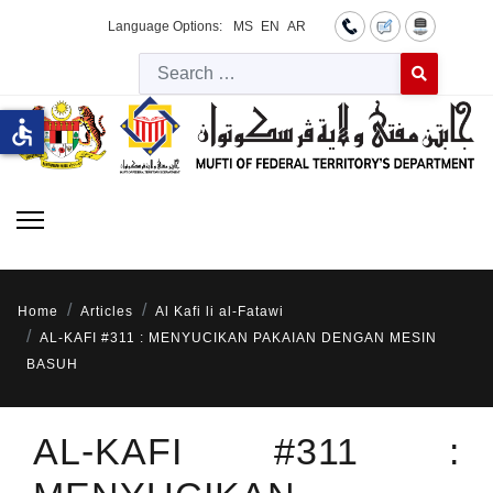
Language Options:
MS
EN
AR
Searc
Type 2 or more 
accessible
Home
Articles
Al Kafi li al-Fatawi
AL-KAFI #311 : MENYUCIKAN PAKAIAN DENGAN MESIN
BASUH
AL-KAFI #311 :