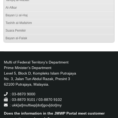
Tahqiq al-Masail
Al-Afkar
Bayan Li al-Haj
Tashih al-Mafahim
Suara Pemikir
Bayan al-Falak
Mufti of Federal Territory's Department
Prime Minister's Department
Level 5, Block D, Kompleks Islam Putrajaya
No. 3, Jalan Tun Abdul Razak, Presint 3
62100 Putrajaya, Malaysia.
: 03-8870 9000
: 03-8870 9101 / 03-8870 9102
: ukk[at]muftiwp[dot]gov[dot]my
Does the information in the JMWP Portal meet customer