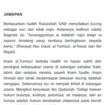
JAWAPAN
Berdasarkan hadith Rasulullah SAW menyifatkan kucing
sebagai suci dan tidak najis. Antaranya mafhum sabda
Baginda ﷺ: “
Sesungguhnya ia tidaklah najis tetapi ia
sejenis binatang yang sentiasa berlingkaran kepada
kamu
.” (Riwayat Abu Daud, al-Turmuzi, al-Nasai dan Ibn
Majah)
Imam al-Turmuzi berkata hadith ini hasan sahih dan
pendapat kebanyakan ulama di kalangan sahabat Nabi,
tabiin dan selepas mereka seperti Imam Syafie, Imam
Ahmad dan Ishak berpendapat bekasan kucing tidaklah
mengapa. Sebenarnya isu ini menjadi khilaf di kalangan
ulama. Mengikut kenyataan Ibn Qudamah “
Setiap haiwan
hukum bulunya, kulitnya, peluhnya, air matanya, dan air
liurnya adalah hukum berdsarkan jilatannya pada bersih