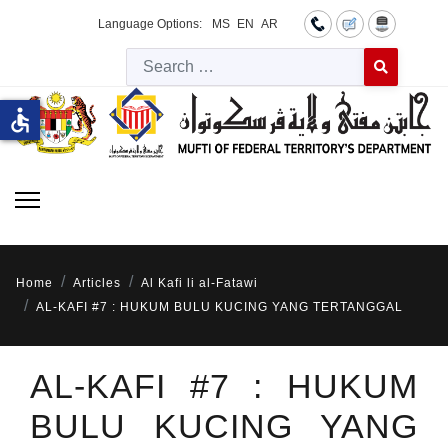
Language Options:
MS
EN
AR
Searc
Type 2 or more 
accessible
Home
Articles
Al Kafi li al-Fatawi
AL-KAFI #7 : HUKUM BULU KUCING YANG TERTANGGAL
AL-KAFI #7 : HUKUM
BULU KUCING YANG