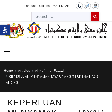
Language Options:
MS
EN
AR
Searc
Type 2 or more 
accessible
Home
Articles
Al Kafi li al-Fatawi
KEPERLUAN MENYAMAK TAYAR YANG TERKENA NAJIS
ANJING
KEPERLUAN