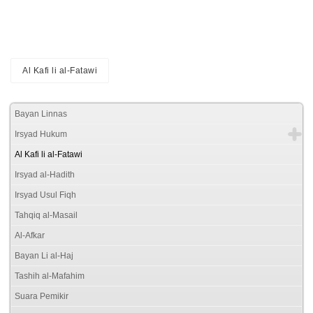
Al Kafi li al-Fatawi
Bayan Linnas
Irsyad Hukum
Al Kafi li al-Fatawi
Irsyad al-Hadith
Irsyad Usul Fiqh
Tahqiq al-Masail
Al-Afkar
Bayan Li al-Haj
Tashih al-Mafahim
Suara Pemikir