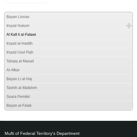
Bayan Linnas
Irsyad Hukum
Al Kafi li al-Fatawi
Irsyad al-Hadith
Irsyad Usul Fiqh
Tahqiq al-Masail
Al-Afkar
Bayan Li al-Haj
Tashih al-Mafahim
Suara Pemikir
Bayan al-Falak
Mufti of Federal Territory's Department