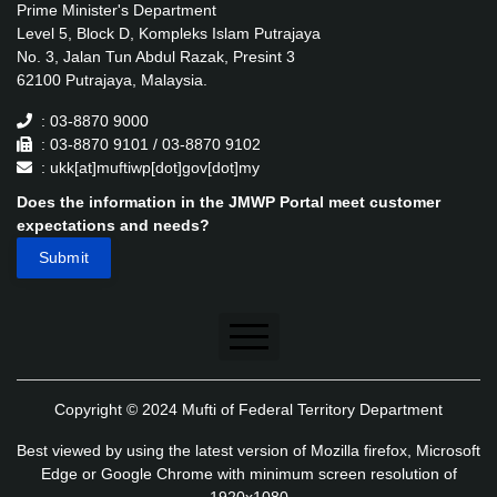
Prime Minister's Department
Level 5, Block D, Kompleks Islam Putrajaya
No. 3, Jalan Tun Abdul Razak, Presint 3
62100 Putrajaya, Malaysia.
: 03-8870 9000
: 03-8870 9101 / 03-8870 9102
: ukk[at]muftiwp[dot]gov[dot]my
Does the information in the JMWP Portal meet customer
expectations and needs?
Disclaimer
Copyright © 2024 Mufti of Federal Territory Department
Security Policy
Best viewed by using the latest version of Mozilla firefox, Microsoft
Privacy Policy
Edge or Google Chrome with minimum screen resolution of
1920x1080