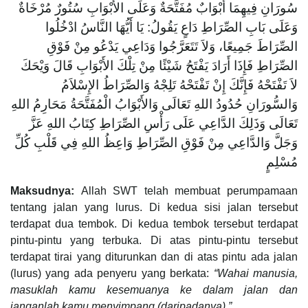
سُورَانِ فِيهِمَا أَبْوَابٌ مُفَتَّحَةٌ وَعَلَى الأَبْوَابِ سُتُورٌ مُرْخَاةٌ
وَعَلَى بَابِ الصِّرَاطِ دَاعٍ يَقُولُ: يَا أَيُّهَا النَّاسُ ادْخُلُوا
الصِّرَاطَ جَمِيعًا، وَلاَ تَتَعَرَّجُوا وَدَاعِي يَدْعُو مِنْ فَوْقِ
الصِّرَاطِ فَإِذَا أَرَادَ يَفْتَحُ شَيْئًا مِنْ تِلْكَ الأَبْوَابِ قَالَ وَيْحَكَ
لاَ تَفْتَحْهُ فَإِنَّكَ إِنْ تَفْتَحْهُ تَلِجْهُ وَالصِّرَاطُ الإِسْلاَمُ
وَالسُّورَانِ حُدُودُ اللهِ تَعَالَى وَالأَبْوَابُ الْمُفَتَّحَةُ مَحَارِمُ اللهِ
تَعَالَى وَذَلِكَ الدَّاعِي عَلَى رَأْسِ الصِّرَاطِ كِتَابُ اللهِ عَزَّ
وَجَلَّ وَالدَّاعِي مِنْ فَوْقِ الصِّرَاطِ وَاعِظُ اللهِ فِي قَلْبِ كُلِّ
مُسْلِمٍ
Maksudnya:
Allah SWT telah membuat perumpamaan
tentang jalan yang lurus. Di kedua sisi jalan tersebut
terdapat dua tembok. Di kedua tembok tersebut terdapat
pintu-pintu yang terbuka. Di atas pintu-pintu tersebut
terdapat tirai yang diturunkan dan di atas pintu ada jalan
(lurus) yang ada penyeru yang berkata:
“Wahai manusia,
masuklah kamu kesemuanya ke dalam jalan dan
janganlah kamu menyimpang (daripadanya).”