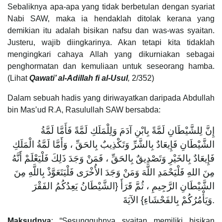
Sebaliknya apa-apa yang tidak berbetulan dengan syariat
Nabi SAW, maka ia hendaklah ditolak kerana yang
demikian itu adalah bisikan nafsu dan was-was syaitan.
Justeru, wajib diingkarinya. Akan tetapi kita tidaklah
mengingkari cahaya Allah yang dikurniakan sebagai
penghormatan dan kemuliaan untuk seseorang hamba.
(Lihat
Qawati’ al-Adillah fi al-Usul
,
2/352)
Dalam sebuah hadis yang diriwayatkan daripada Abdullah
bin Mas’ud R.A, Rasulullah SAW bersabda:
إِنَّ لِلشَّيْطَانِ لَمَّةً بِابْنِ آدَمَ وَلِلْمَلَكِ لَمَّةً فَأَمَّا لَمَّةُ
الشَّيْطَانِ فَإِيعَادٌ بِالشَّرِّ وَتَكْذِيبٌ بِالحَقِّ ، وَأَمَّا لَمَّةُ الْمَلَكِ
فَإِيعَادٌ بِالخَيْرِ وَتَصْدِيقٌ بِالحَقِّ ، فَمَنْ وَجَدَ ذَلِكَ فَلْيَعْلَمْ أَنَّهُ
مِنَ اللهِ فَلْيَحْمَدِ اللَّهَ وَمَنْ وَجَدَ الأُخْرَى فَلْيَتَعَوَّذْ بِاللَّهِ مِنَ
الشَّيْطَانِ الرَّجِيمِ ، ثُمَّ قَرَأَ {الشَّيْطَانُ يَعِدُكُمُ الفَقْرَ
وَيَأْمُرُكُمْ بِالفَحْشَاءِ} الآيَةَ.
Maksudnya
: “Sesungguhnya syaitan memiliki bisikan