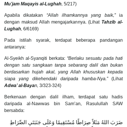
Mu’jam Maqayis al-Lughah
,
5/217)
Apabila dikatakan
“Allah ilhamkannya yang baik,”
ia
dengan maksud Allah mengajarkannya. (Lihat
Tahzib al-
Lughah
,
6/6169)
Pada istilah syarak, terdapat beberapa pandangan
antaranya:
Al-Syeikh al-Syanqiti berkata:
“Berlaku sesuatu pada hati
dengan satu sangkaan tanpa sebarang dalil dan bukan
berdasarkan hujah akal, yang Allah khususkan kepada
siapa yang dikehendaki daripada hamba-Nya.”
(Lihat
Adwa’ al-Baya
n,
3/323-324)
Berkenaan dengan dalil ilham, terdapat satu hadis
daripada al-Nawwas bin Sam’an, Rasulullah SAW
bersabda:
ضَرَبَ اللهُ مَثَلاً صِرَاطًا مُسْتَقِيمًا وَعَلَى جَنَبَتَىِ الصِّرَاطِ