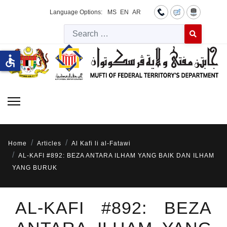
Language Options:
MS
EN
AR
Searc
Type 2 or more 
accessible
Home
Articles
Al Kafi li al-Fatawi
AL-KAFI #892: BEZA ANTARA ILHAM YANG BAIK DAN ILHAM
YANG BURUK
AL-KAFI #892: BEZA