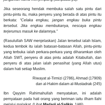
Jika seseorang hendak membuka salah satu pintu dari
pintu-pintu itu, maka penyeru yang berada di atas pintu itu
berkata:
“Celaka engkau, jangan engkau buka pintu
tersebut. Jika engkau membukanya, nescaya engkau
terjerumus masuk ke dalamnya.”
(Rasulullah SAW menjelaskan) Jalan tersebut ialah Islam,
kedua tembok itu ialah batasan-batasan Allah, pintu-pintu
yang terbuka ialah perkara-perkara yang diharamkan oleh
Allah SWT, penyeru di atas pintu adalah Kitabullah, dan
penyeru di atas jalan ialah penasihat (yang Allah utus)
dalam hati setiap Muslim.
Riwayat al-Tirmizi (2786), Ahmad (17909)
dan al-Hakim dalam al-Mustadrak (245)
Ibn Qayyim Rahimahullah menyatakan, ini adalah
pernyataan pada hati orang yang beriman iaitu ilham Ilahi
melalui malaikat. (Lihat
Madarij al-Salikin
,
1/46)