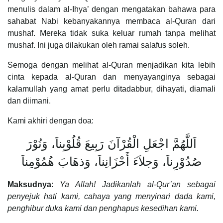
menulis dalam al-Ihya’ dengan mengatakan bahawa para
sahabat Nabi kebanyakannya membaca al-Quran dari
mushaf. Mereka tidak suka keluar rumah tanpa melihat
mushaf. Ini juga dilakukan oleh ramai salafus soleh.
Semoga dengan melihat al-Quran menjadikan kita lebih
cinta kepada al-Quran dan menyayanginya sebagai
kalamullah yang amat perlu ditadabbur, dihayati, diamali
dan diimani.
Kami akhiri dengan doa:
اَللَّهُمَّ اجْعَلِ الْقُرْآنَ رَبِيعَ قُلُوْبِناَ، وَنُوْرَ
صُدُوْرِناَ، وَجلاَءَ أَحْزَانِناَ، وَذهَابَ هُمُوْمِناَ
Maksudnya
:
Ya Allah! Jadikanlah al-Qur’an sebagai
penyejuk hati kami, cahaya yang menyinari dada kami,
penghibur duka kami dan penghapus kesedihan kami.