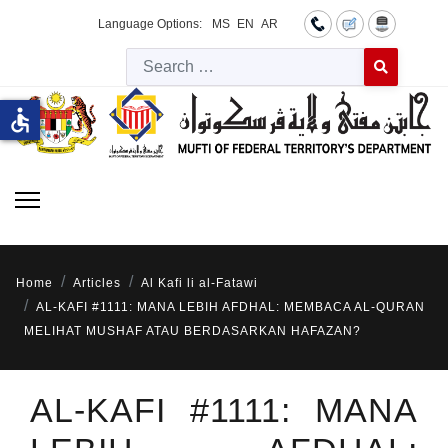
Language Options:
MS
EN
AR
Searc
Type 2 or more 
accessible
Home
Articles
Al Kafi li al-Fatawi
AL-KAFI #1111: MANA LEBIH AFDHAL: MEMBACA AL-QURAN
MELIHAT MUSHAF ATAU BERDASARKAN HAFAZAN?
AL-KAFI #1111: MANA