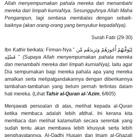
Allah menyempurnakan pahala mereka dan menambahi
mereka dari limpah kurniaNya. Sesungguhnya Allah Maha
Pengampun, lagi sentiasa membalas dengan sebaik-
baiknya (akan orang-orang yang bersyukur kepadaNya).
Surah Fatir (29-30)
Ibn Kathir berkata: Firman-Nya " لِيُوَفِّيَهُمْ أُجُورَهُمْ وَيَزِيدَهُم مِّن
فَضْلِهِ "
(Supaya Allah menyempurnakan pahala mereka
dan menambahi mereka dari limpah kurniaNya),
Iaitu agar
Dia sempurnakan bagi mereka pahala apa yang mereka
amalkan serta melipatgandakannya dengan diberikannya
tambahan-tambahan yang belum pernah terlintas dalam
hati mereka. (Lihat
Tafsir al-Quran al-'Azim
, 6/605)
Menjawab persoalan di atas, melihat kepada al-Quran
ketika membaca adalah lebih afdhal. Ini kerana kita
membaca dan melihat kalamullah secara serentak yang
sudah tentu akan membawa lebih khusyuk serta lebih
penghayatannya. Al-Qadhi Husain dan Imam al-Ghazali