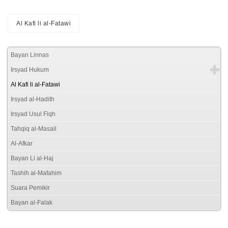
Al Kafi li al-Fatawi
Bayan Linnas
Irsyad Hukum
Al Kafi li al-Fatawi
Irsyad al-Hadith
Irsyad Usul Fiqh
Tahqiq al-Masail
Al-Afkar
Bayan Li al-Haj
Tashih al-Mafahim
Suara Pemikir
Bayan al-Falak