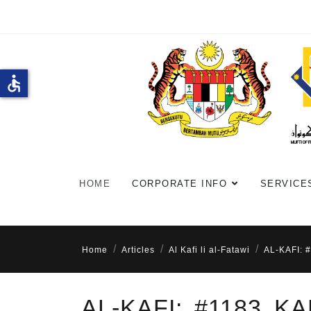
accessible
HOME
CORPORATE INFO
SERVICE
Home
Articles
Al Kafi li al-Fatawi
AL-KAFI:
AL-KAFI: #1183 