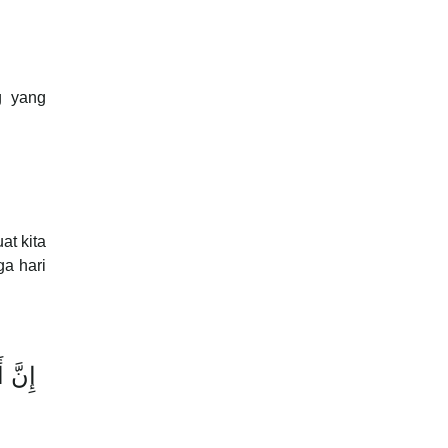
g yang
at kita
a hari
إِنَّ 