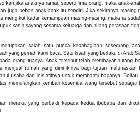
orkan jika anaknya ramai, seperti lima orang, maka anak-ana
n juga beban anak-anak itu sendiri. Jika sekiranya masing-
ta mengikut kadar kemampuan masing-masing, maka ia sudah
uk kasih sayang sesama keluarga dan hilang perasaan tida
 merupakan salah satu punca kebahagiaan seseorang an
sah yang pernah kami baca. Satu kisah yang berlaku di Arab Sa
pada orang tuanya. Anak tersebut telah membayar hutang b
ia menjual rumah yang dimilikinya bagi tujuan melunaskan 
tahui usaha dan inisiatifnya untuk membantu bapanya. Beliau
antas memulangkan kembali kesemua wang tersebut sebagai 
an mereka yang berbakti kepada kedua ibubapa dan dikur
n.