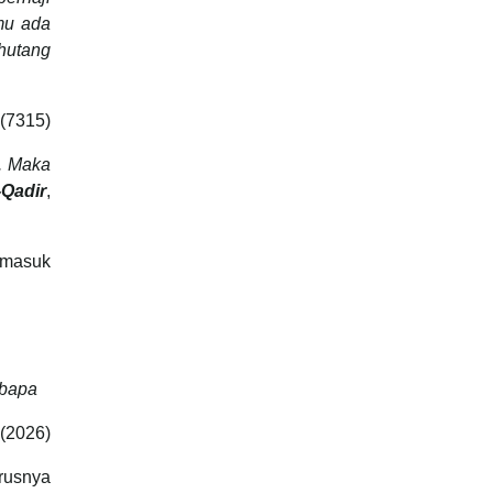
mu ada
hutang
 (7315)
a. Maka
-Qadir
,
rmasuk
 bapa
 (2026)
rusnya