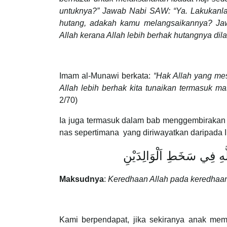
untuknya?” Jawab Nabi SAW: “Ya. Lakukanla
hutang, adakah kamu melangsaikannya? Jaw
Allah kerana Allah lebih berhak hutangnya dil
Imam al-Munawi berkata:
“Hak Allah yang mes
Allah lebih berhak kita tunaikan termasuk m
2/70)
Ia juga termasuk dalam bab menggembirakan
nas sepertimana yang diriwayatkan daripad
َّهِ فِي سَخَطِ اَلْوَالِدَيْنِ
Maksudnya
:
Keredhaan Allah pada keredhaan
Kami berpendapat, jika sekiranya anak m