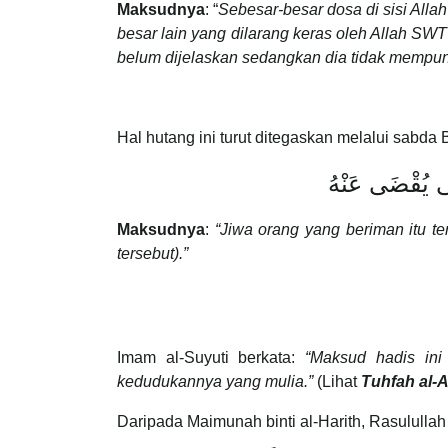
Maksudnya
: “
Sebesar-besar dosa di sisi All
besar lain yang dilarang keras oleh Allah S
belum dijelaskan sedangkan dia tidak mempun
Hal hutang ini turut ditegaskan melalui sabd
َّى يُقْضَى عَنْهُ
Maksudnya
:
“
Jiwa orang yang beriman itu t
tersebut).”
Imam al-Suyuti berkata:
“Maksud hadis ini
kedudukannya yang mulia.”
(Lihat
Tuhfah al-
Daripada Maimunah binti al-Harith, Rasulull