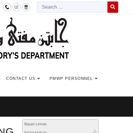
Searc
Type 2 or more c
CONTACT US
PMWP PERSONNEL
Bayan Linnas
ANG
Irsyad Hukum