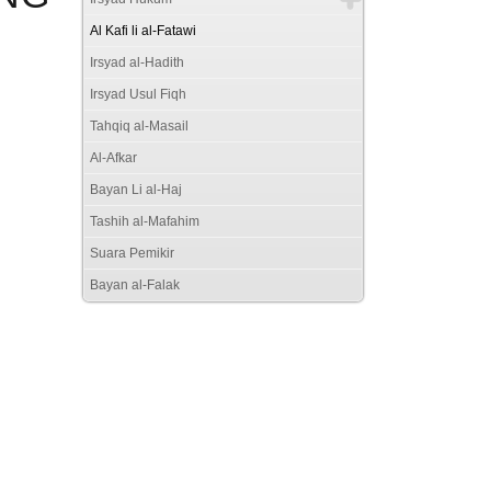
Al Kafi li al-Fatawi
Irsyad al-Hadith
Irsyad Usul Fiqh
Tahqiq al-Masail
Al-Afkar
Bayan Li al-Haj
Tashih al-Mafahim
Suara Pemikir
Bayan al-Falak