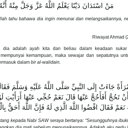
مَنْ اسْتَدَانَ دَيْنًا يَعْلَمُ اللَّهُ عَزَّ وَجَلَّ مِنْهُ أَنَّهُ 
llah tahu bahawa dia ingin menunai dan melangsaikannya, n
Riwayat Ahmad (
a dia adalah ayah kita dan beliau dalam keadaan sukar
a mempunyai kemampuan, maka sewajar dan sepatutnya untu
 termasuk dalam
bir al-walidain.
ْرَأَةً جَاءَتْ إِلَى النَّبِيِّ صَلَّى اللَّهُ عَلَيْهِ وَسَلَّمَ فَقَ
َنْ تَحُجَّ أَفَأَحُجَّ عَنْهَا قَالَ نَعَمْ حُجِّي عَنْهَا أَرَأَيْتِ ل
نَعَمْ فَقَالَ اقْضُوا اللَّهَ الَّذِي لَهُ فَإِنَّ اللَّهَ أَحَقُّ بِالْو
atang kepada Nabi SAW seraya bertanya: “Sesungguhnya ibuku
dangkan dia mati sebelum menunaikannnya. Adakah aku perlu b