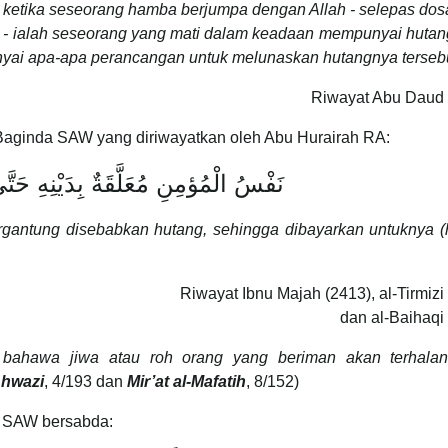
ah ketika seseorang hamba berjumpa dengan Allah - selepas do
WT - ialah seseorang yang mati dalam keadaan mempunyai huta
yai apa-apa perancangan untuk melunaskan hutangnya tersebu
Riwayat Abu Daud 
a Baginda SAW yang diriwayatkan oleh Abu Hurairah RA:
نَفْسُ الْمُؤمِنِ مُعَلَّقَةٌ بِدَيْنِهِ حَت
ergantung disebabkan hutang, sehingga dibayarkan untuknya (
Riwayat Ibnu Majah (2413), al-Tirmizi
dan al-Baihaqi
 bahawa jiwa atau roh orang yang beriman akan terhalan
Ahwazi
, 4/193 dan
Mir’at al-Mafatih
, 8/152)
ah SAW bersabda: