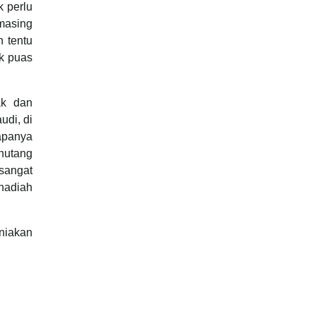
k perlu
masing
 tentu
k puas
ak dan
udi, di
apanya
hutang
 sangat
hadiah
niakan