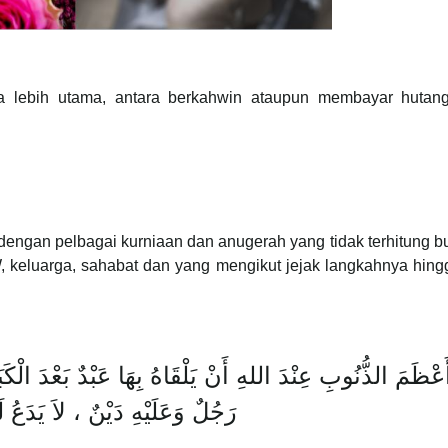
a lebih utama, antara berkahwin ataupun membayar hutan
 dengan pelbagai kurniaan dan anugerah yang tidak terhitung bu
 keluarga, sahabat dan yang mengikut jejak langkahnya hingg
أَعْظَمَ الذُّنُوبِ عِنْدَ اللهِ أَنْ يَلْقَاهُ بِهَا عَبْدٌ بَعْدَ الْكَ
رَجُلٌ وَعَلَيْهِ دَيْنٌ ، لاَ يَدَعُ ل