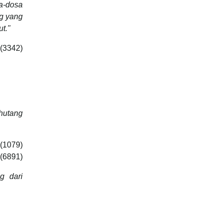
sa-dosa
ng yang
t."
(3342)
hutang
 (1079)
 (6891)
g dari