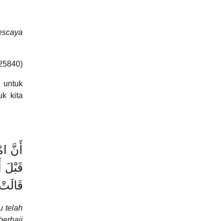
escaya
25840)
 untuk
k kita
أَنَّ ام
قَبْلَ أ
قَالَتْ 
 telah
erhaji