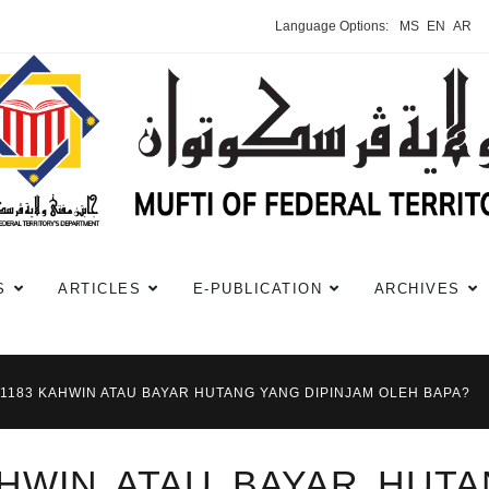
Language Options:
MS
EN
AR
S
ARTICLES
E-PUBLICATION
ARCHIVES
 #1183 KAHWIN ATAU BAYAR HUTANG YANG DIPINJAM OLEH BAPA?
KAHWIN ATAU BAYAR HUT