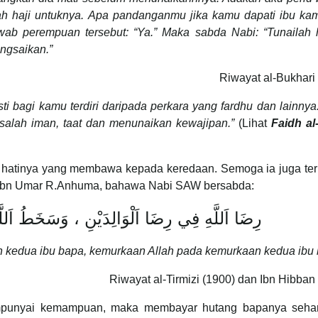
h haji untuknya. Apa pandanganmu jika kamu dapati ibu ka
ab perempuan tersebut: “Ya.” Maka sabda Nabi: “Tunailah 
angsaikan.”
Riwayat al-Bukhari
ti bagi kamu terdiri daripada perkara yang fardhu dan lainny
asalah iman, taat dan menunaikan kewajipan.”
(Lihat
Faidh al
 hatinya yang membawa kepada keredaan. Semoga ia juga te
a Ibn Umar R.Anhuma, bahawa Nabi SAW bersabda:
رِضَا اَللَّهِ فِي رِضَا اَلْوَالِدَيْنِ ، وَسَخَطُ اَلل
 kedua ibu bapa, kemurkaan Allah pada kemurkaan kedua ibu
Riwayat al-Tirmizi (1900) dan Ibn Hibban
empunyai kemampuan, maka membayar hutang bapanya seha