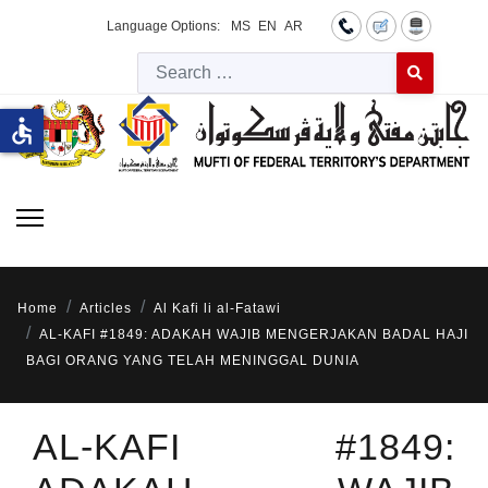
Language Options:
MS
EN
AR
Searc
Type 2 or more 
accessible
Home
Articles
Al Kafi li al-Fatawi
AL-KAFI #1849: ADAKAH WAJIB MENGERJAKAN BADAL HAJI
BAGI ORANG YANG TELAH MENINGGAL DUNIA
AL-KAFI #1849: