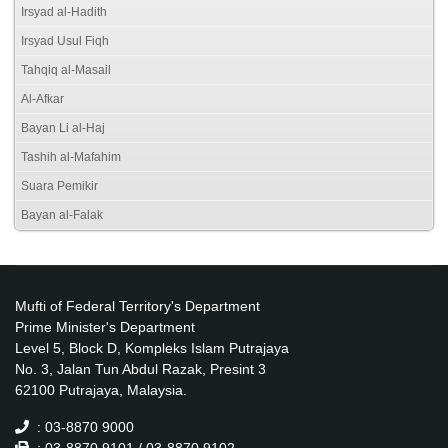
Irsyad al-Hadith
Irsyad Usul Fiqh
Tahqiq al-Masail
Al-Afkar
Bayan Li al-Haj
Tashih al-Mafahim
Suara Pemikir
Bayan al-Falak
Mufti of Federal Territory's Department
Prime Minister's Department
Level 5, Block D, Kompleks Islam Putrajaya
No. 3, Jalan Tun Abdul Razak, Presint 3
62100 Putrajaya, Malaysia.
: 03-8870 9000