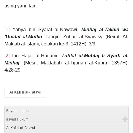
asing yang lain.
[1]
Yahya bin Syaraf al-Nawawi,
Minhaj al-Talibin wa
‘Umdat al-Muftin
, Tahqiq: Zuhair al-Syawisy, (Beirut: Al-
Maktab al-Islami, cetakan ke-3, 1412H), 3/3.
[2]
Ibn Hajar al-Haitami,
Tuhfat al-Muhtaj fi Syarh al-
Minhaj
, (Mesir: Maktabah al-Tijariah al-Kubra, 1357H),
4/28-29.
Al Kafi li al-Fatawi
Bayan Linnas
Irsyad Hukum
Al Kafi li al-Fatawi