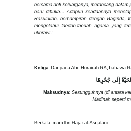
bersama ahli keluarganya, merancang dalam 
baru dibuka… Adapun keadaannya menetap d
Rasulullah, berhampiran dengan Baginda, 
mengetahui faedah-faedah agama yang terd
ukhrawi
.”
Ketiga
: Daripada Abu Hurairah RA, bahawa R
الحَيَّةُ إِلَى جُحْرِهَا
Maksudnya:
Sesungguhnya (di antara ke
Madinah seperti m
Berkata Imam Ibn Hajar al-Asqalani: