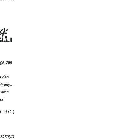
تُفْت
الشَّأْم،
rga dan
a dan
ahuinya.
 oran-
ui.
 (1875)
uarnya