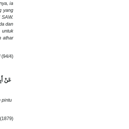
nya, ia
g yang
i SAW.
nda dan
 untuk
 athar
i
(94/4)
عَنْ أَب
 pintu
 (1879)