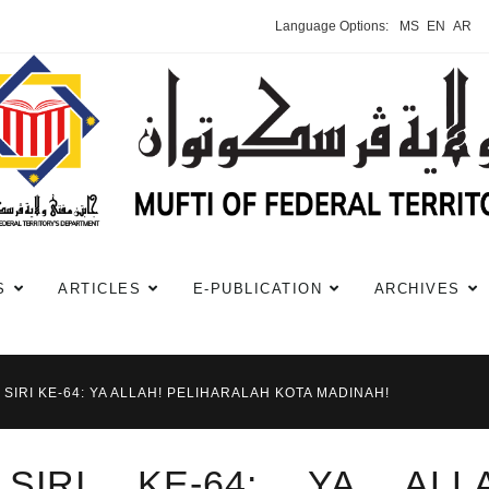
Language Options:
MS
EN
AR
S
ARTICLES
E-PUBLICATION
ARCHIVES
 SIRI KE-64: YA ALLAH! PELIHARALAH KOTA MADINAH!
SIRI KE-64: YA ALLA