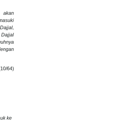
h akan
masuki
ajjal,
Dajjal
guhnya
dengan
10/64)
suk ke