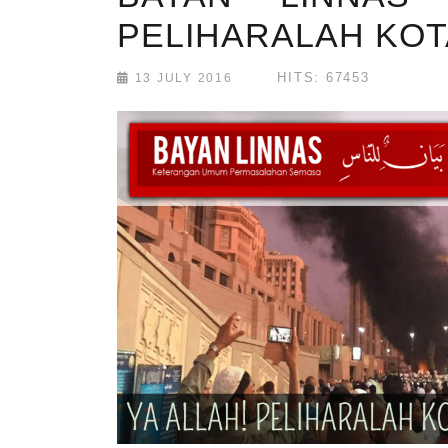
PELIHARALAH KOT
HITS: 67453
13 JULY 2016