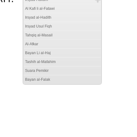
Al Kafi li al-Fatawi
Irsyad al-Hadith
Irsyad Usul Fiqh
Tahqiq al-Masail
Al-Afkar
Bayan Li al-Haj
Tashih al-Mafahim
Suara Pemikir
Bayan al-Falak