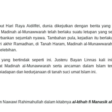
 Hari Raya Aidilfitri, dunia dikejutkan dengan berita yang
a Madinah al-Munawwarah telah berlaku suatu letupan yang s
rbankan sejumlah nyawa. Tambahan pula, kejadian itu berlak
ari akhir Ramadhan, di Tanah Haram, Madinah al-Munawwarah
elebihan.
ang bertindak seperti ini. Justeru Bayan Linnas kali in
at Madinah al-Munawwarah serta ancaman dalam Islam te
adapan dan kedurjanaan di tanah suci umat Islam ini.
am Nawawi Rahimahullah dalam kitabnya
al-Idhah fi Manasik al