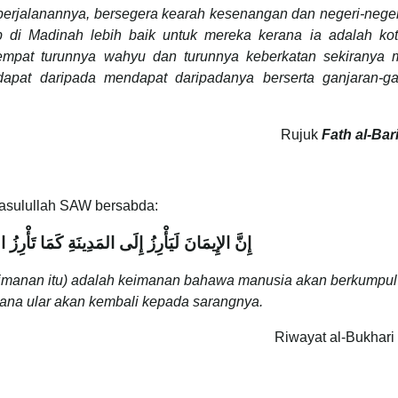
perjalanannya, bersegera kearah kesenangan dan negeri-neger
i Madinah lebih baik untuk mereka kerana ia adalah kot
tempat turunnya wahyu dan turunnya keberkatan sekiranya 
apat daripada mendapat daripadanya berserta ganjaran-ga
Rujuk
Fath al-Bar
asulullah SAW bersabda:
إِنَّ الإِيمَانَ لَيَأْرِزُ إِلَى المَدِينَةِ كَمَا تَأْرِزُ 
imanan itu) adalah keimanan bahawa manusia akan berkumpul 
ana ular akan kembali kepada sarangnya.
Riwayat al-Bukhari