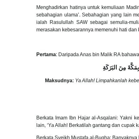
Menghadirkan hatinya untuk kemuliaan Madina
sebahagian ulama’. Sebahagian yang lain m
ialah Rasulullah SAW sebagai semulia-mul
merasakan kebesarannya memenuhi hati dan k
Pertama
: Daripada Anas bin Malik RA bahaw
مَكَّةَ مِنَ البَرَكَةِ
Maksudnya:
Ya Allah! Limpahkanlah kebe
Berkata Imam Ibn Hajar al-Asqalani: Yakni 
lain, ‘Ya Allah! Berkatilah gantang dan cupak 
Berkata Syeikh Mustafa al-Bugha: Banyaknya 