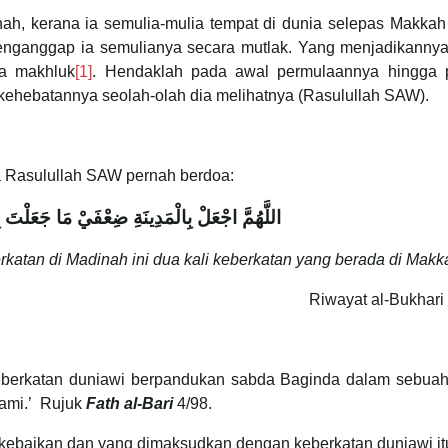
h, kerana ia semulia-mulia tempat di dunia selepas Makkah 
enganggap ia semulianya secara mutlak. Yang menjadikannya
ia makhluk
[1]
. Hendaklah pada awal permulaannya hingga 
ehebatannya seolah-olah dia melihatnya (Rasulullah SAW).
a Rasulullah SAW pernah berdoa:
اللَّهُمَّ اجْعَلْ بِالْمَدِينَةِ ضِعْفَيْ مَا جَعَلْتَ بِ
rkatan di Madinah ini dua kali keberkatan yang berada di Makk
Riwayat al-Bukhari
keberkatan duniawi berpandukan sabda Baginda dalam sebuah
kami.’ Rujuk
Fath al-Bari
4/98.
kebaikan dan yang dimaksudkan dengan keberkatan duniawi itu