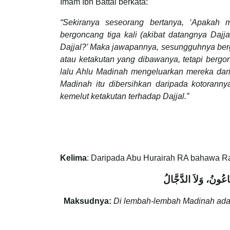
Imam Ibn Battal berkata:
“Sekiranya seseorang bertanya, ‘Apaka
bergoncang tiga kali (akibat datangnya Daj
Dajjal?’ Maka jawapannya, sesungguhnya ber
atau ketakutan yang dibawanya, tetapi berg
lalu Ahlu Madinah mengeluarkan mereka da
Madinah itu dibersihkan daripada kotoranny
kemelut ketakutan terhadap Dajjal.”
Kelima
: Daripada Abu Hurairah RA bahawa R
َاعُونُ، وَلاَ الدَّجَّالُ
Maksudnya:
Di lembah-lembah Madinah ada 