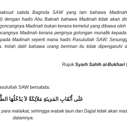
h maksud sabda Baginda SAW yang lain bahawa Madina
jal) dengan hadis Abu Bakrah bahawa Madinah tidak akan di
goncangnya Madinah bukan kerana kemelut yang dibawa oleh D
oncangnya Madinah kerana perginya golongan munafik kepada 
ripada Madinah seperti mana hadis Rasulullah SAW: Sesung
a. Inilah dalil bahawa orang beriman itu tidak dipengaruhi 
Rujuk
Syarh Sahih al-Bukhari
(
asulullah SAW bersabda:
عَلَى أَنْقَابِ المَدِينَةِ مَلاَئِكَةٌ لاَ يَدْخُلُهَا الطّ
para malaikat, sehingga wabak taun dan Dajjal tidak akan ma
dalamnya.