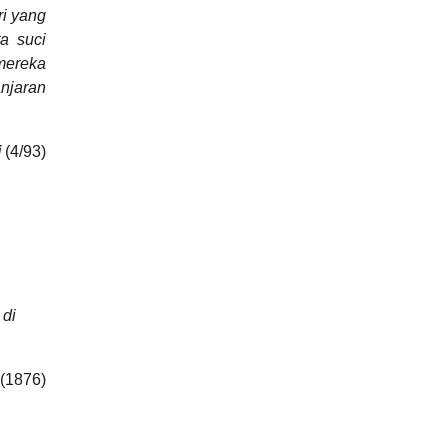
i yang
a suci
mereka
njaran
i
(4/93)
di
 (1876)