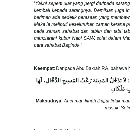
“
Yakni seperti ular yang pergi daripada sara
kembali kepada sarangnya. Demikian juga im
beriman ada sedetik perasaan yang membaw
Maka ia meliputi keseluruhan zaman kerana p
pada zaman sahabat dan tabiin dan tabi’ ta
menziarahi kubur Nabi SAW, solat dalam Mas
para sahabat Baginda
.”
Keempat
: Daripada Abu Bakrah RA, bahawa 
َ: لاَ يَدْخُلُ المَدِينَةَ رُعْبُ المَسِيحِ الدَّجَّالِ، لَهَا
بٍ مَلَكَانِ
Maksudnya:
Ancaman fitnah Dajjal tidak ma
masuk. Seti