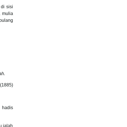
di sisi
 mulia
pulang
ah.
 (1885)
 hadis
 ialah