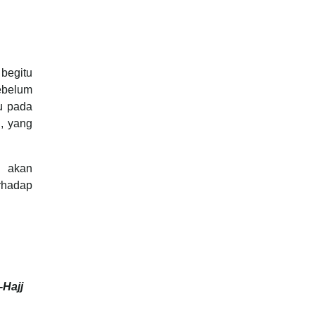
 begitu
ebelum
u pada
, yang
i akan
rhadap
-Hajj