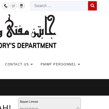
Searc
Type 2 or more c
CONTACT US
PMWP PERSONNEL
Bayan Linnas
H!
Irsyad Hukum