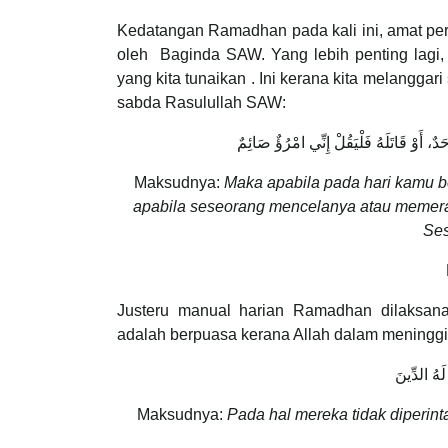
Kedatangan Ramadhan pada kali ini, amat per
oleh Baginda SAW. Yang lebih penting lagi, p
yang kita tunaikan . Ini kerana kita melanggar
sabda Rasulullah SAW:
ٌ، أَوْ قَاتَلَهُ فَلْيَقُلْ إِنِّي امْرُؤٌ صَائِمٌ
Maksudnya:
Maka apabila pada hari kamu 
apabila seseorang mencelanya atau memera
Ses
Justeru manual harian Ramadhan dilaksan
adalah berpuasa kerana Allah dalam meninggika
لَهُ الدِّينَ
Maksudnya:
Pada hal mereka tidak diperi