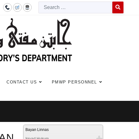
Searc
Type 2 or more c
CONTACT US
PMWP PERSONNEL
Bayan Linnas
LAN
Irsyad Hukum