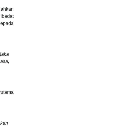
nnahkan
 ibadat
 kepada
Maka
asa,
rutama
skan