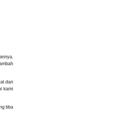
annya.
tambah
at dan
ni kami
g tiba