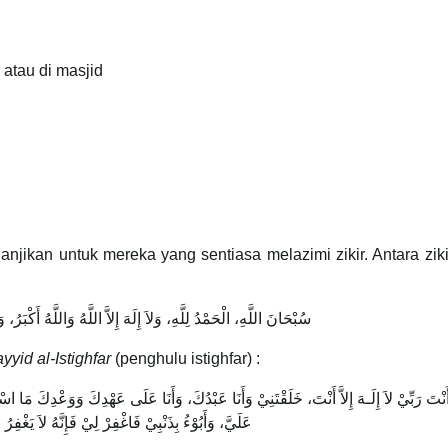
atau di masjid
anjikan untuk mereka yang sentiasa melazimi zikir. Antara zik
سُبْحَانَ اللَّهِ، الْحَمْدُ لِلَّهِ، وَلاَ إِلَهَ إِلاَّ اللَّهُ وَاللَّهُ أَكْبَرُ، وَل
yyid al-Istighfar
(penghulu istighfar) :
َ أَنْتَ رَبِّيْ لاَ إِلَـهَ إِلاَّ أَنْتَ، خَلَقْتَنِيْ وَأَنَا عَبْدُكَ، وَأَنَا عَلَى عَهْدِكَ وَوَعْدِكَ مَ
عَلَيَّ، وَأَبُوْءُ بِذَنْبِيْ فَاغْفِرْ لِيْ فَإِنَّهُ لاَ يَغْفِرُ ا