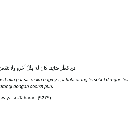
مَنْ فَطَّرَ صَائِمًا كَانَ لَهُ مِثْلُ أَجْرِهِ وَلَا يَنْقُ
erbuka puasa, maka baginya pahala orang tersebut dengan tid
urangi dengan sedikit pun.
iwayat at-Tabarani (5275)