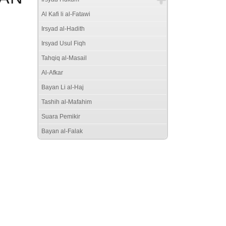
Al Kafi li al-Fatawi
Irsyad al-Hadith
Irsyad Usul Fiqh
Tahqiq al-Masail
Al-Afkar
Bayan Li al-Haj
Tashih al-Mafahim
Suara Pemikir
Bayan al-Falak