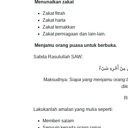
Menunaikan zakat
Zakat fitrah
Zakat harta
Zakat ternakkan
Zakat perniagaan dan lain-lain.
Menjamu orang puasa untuk berbuka.
Sabda Rasulullah SAW:
صُ مِنْ أَجْرِهِ شَيْءٌ
Maksudnya:
Siapa yang menjamu orang b
dik
R
Lakukanlah amalan yang mulia seperti:
Memberi salam
Senyum kepada orang ramai