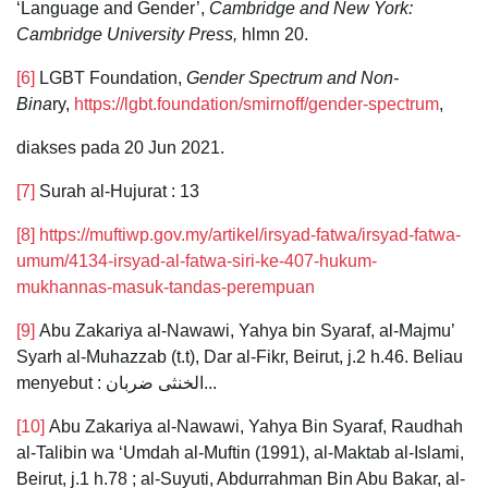
‘Language and Gender’,
Cambridge and New York:
Cambridge University Press,
hlmn 20.
[6]
LGBT Foundation,
Gender Spectrum and Non-
Bina
ry,
https://lgbt.foundation/smirnoff/gender-spectrum
,
diakses pada 20 Jun 2021.
[7]
Surah al-Hujurat : 13
[8]
https://muftiwp.gov.my/artikel/irsyad-fatwa/irsyad-fatwa-
umum/4134-irsyad-al-fatwa-siri-ke-407-hukum-
mukhannas-masuk-tandas-perempuan
[9]
Abu Zakariya al-Nawawi, Yahya bin Syaraf, al-Majmu’
Syarh al-Muhazzab (t.t), Dar al-Fikr, Beirut, j.2 h.46. Beliau
menyebut : الخنثى ضربان...
[10]
Abu Zakariya al-Nawawi, Yahya Bin Syaraf, Raudhah
al-Talibin wa ‘Umdah al-Muftin (1991), al-Maktab al-Islami,
Beirut, j.1 h.78 ; al-Suyuti, Abdurrahman Bin Abu Bakar, al-