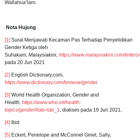
Wallahua’lam.
Nota Hujung
[1]
Surat Menjawab Kecaman Pas Terhadap Penyelidikan
Gender Ketiga oleh
Suhakam,
Malaysiakini,
https://www.malaysiakini.com/letter
pada 20 Jun 2021
[2]
English Dictionary.com,
https://www.dictionary.com/browse/gender
[3]
World Health Organization,
Gender and
Health,
https://www.who.int/health-
topics/gender#tab=tab_1
, diakses pada 19 Jun 2021.
[4]
Ibid
[5]
Eckert, Penelope and McConnel Ginet, Sally,