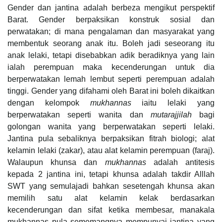
Gender dan jantina adalah berbeza mengikut perspektif
Barat. Gender berpaksikan konstruk sosial dan
perwatakan; di mana pengalaman dan masyarakat yang
membentuk seorang anak itu. Boleh jadi seseorang itu
anak lelaki, tetapi disebabkan adik beradiknya yang lain
ialah perempuan maka kecenderungan untuk dia
berperwatakan lemah lembut seperti perempuan adalah
tinggi. Gender
yang difahami oleh Barat ini boleh dikaitkan
dengan kelompok
mukhannas
iaitu lelaki yang
berperwatakan seperti wanita dan
mutarajjilah
bagi
golongan wanita yang berperwatakan seperti lelaki.
Jantina pula sebaliknya berpaksikan fitrah biologi; alat
kelamin lelaki (zakar), atau alat kelamin perempuan (faraj).
Walaupun khunsa dan
mukhannas
adalah antitesis
kepada 2 jantina ini, tetapi khunsa adalah takdir Alllah
SWT yang semulajadi bahkan sesetengah khunsa akan
memilih satu alat kelamin kelak berdasarkan
kecenderungan dan sifat ketika membesar, manakala
mukhannas pula sememangnya mempunyai jantina yang