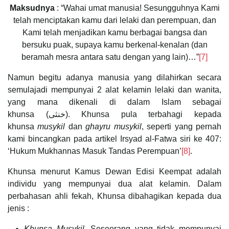
Maksudnya
: “Wahai umat manusia! Sesungguhnya Kami
telah menciptakan kamu dari lelaki dan perempuan, dan
Kami telah menjadikan kamu berbagai bangsa dan
bersuku puak, supaya kamu berkenal-kenalan (dan
beramah mesra antara satu dengan yang lain)…”
[7]
Namun begitu adanya manusia yang dilahirkan secara
semulajadi mempunyai 2 alat kelamin lelaki dan wanita,
yang mana dikenali di dalam Islam sebagai
khunsa (خنثى). Khunsa pula terbahagi kepada
khunsa
musykil
dan
ghayru musykil
, seperti yang pernah
kami bincangkan pada artikel Irsyad al-Fatwa siri ke 407:
‘Hukum Mukhannas Masuk Tandas Perempuan’
[8]
.
Khunsa menurut Kamus Dewan Edisi Keempat adalah
individu yang mempunyai dua alat kelamin. Dalam
perbahasan ahli fekah, Khunsa dibahagikan kepada dua
jenis :
Khunsa Musykil
. Seseorang yang tidak mempunyai