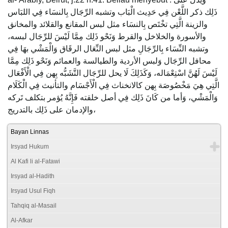
ذَلِك ذكر اللَّعْن فِي حَدِيث الْبَاب وتشبه الرِّجَال بِالنسَاء فِي اللبَاس
والزينة الَّتِي تخْتَص بِالنسَاء مثل لبس المقانع والقلائد والمخانق
والأسورة والخلاخل والقرط وَنَحْو ذَلِك مِمَّا لَيْسَ للرِّجَال لبسه،
وتشبه النِّسَاء بِالرِّجَالِ مثل لبس النِّعَال الرقَاق وَالْمَشْي بهَا فِي
محافل الرِّجَال وَلبس الأردية والطيالسة والعمائم وَنَحْو ذَلِك مِمَّا
لَيْسَ لَهُنَّ اسْتِعْمَاله، وَكَذَلِكَ لَا يحل للرِّجَال التَّشَبُّه بِهن فِي الْأَفْعَال
الَّتِي هِيَ مَخْصُوصَة بِهن كالانخناث فِي الْأَجْسَام والتأنيث فِي الْكَلَام
وَالْمَشْي، وَأما من كَانَ ذَلِك فِي أصل خلقته فَإِنَّهُ يُؤمر بتكلف تَركه
والإدمان على ذَلِك بالتدريج،
Bayan Linnas
Irsyad Hukum
Al Kafi li al-Fatawi
Irsyad al-Hadith
Irsyad Usul Fiqh
Tahqiq al-Masail
Al-Afkar