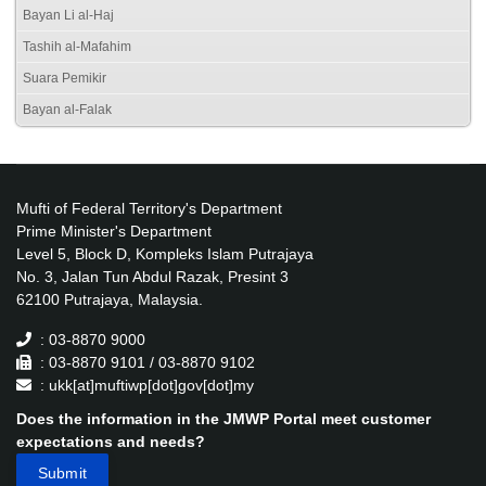
Bayan Li al-Haj
Tashih al-Mafahim
Suara Pemikir
Bayan al-Falak
Mufti of Federal Territory's Department
Prime Minister's Department
Level 5, Block D, Kompleks Islam Putrajaya
No. 3, Jalan Tun Abdul Razak, Presint 3
62100 Putrajaya, Malaysia.
: 03-8870 9000
: 03-8870 9101 / 03-8870 9102
: ukk[at]muftiwp[dot]gov[dot]my
Does the information in the JMWP Portal meet customer
expectations and needs?