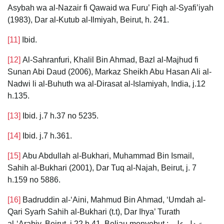
Asybah wa al-Nazair fi Qawaid wa Furu’ Fiqh al-Syafi’iyah
(1983), Dar al-Kutub al-Ilmiyah, Beirut, h. 241.
[11]
Ibid.
[12]
Al-Sahranfuri, Khalil Bin Ahmad, Bazl al-Majhud fi
Sunan Abi Daud (2006), Markaz Sheikh Abu Hasan Ali al-
Nadwi li al-Buhuth wa al-Dirasat al-Islamiyah, India, j.12
h.135.
[13]
Ibid. j.7 h.37 no 5235.
[14]
Ibid. j.7 h.361.
[15]
Abu Abdullah al-Bukhari, Muhammad Bin Ismail,
Sahih al-Bukhari (2001), Dar Tuq al-Najah, Beirut, j. 7
h.159 no 5886.
[16]
Badruddin al-‘Aini, Mahmud Bin Ahmad, ‘Umdah al-
Qari Syarh Sahih al-Bukhari (t.t), Dar Ihya’ Turath
al-‘Arabiy, Beirut, j.22 h.41. Beliau menyebut : وَيدل على