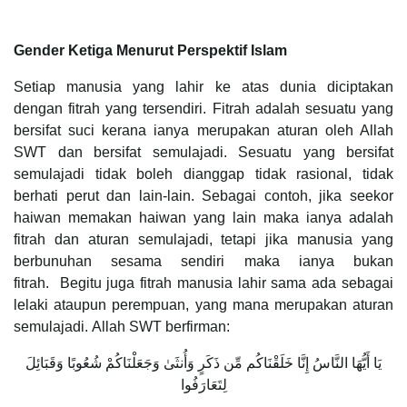
Gender Ketiga Menurut Perspektif Islam
Setiap manusia yang lahir ke atas dunia diciptakan
dengan fitrah yang tersendiri. Fitrah adalah sesuatu yang
bersifat suci kerana ianya merupakan aturan oleh Allah
SWT dan bersifat semulajadi. Sesuatu yang bersifat
semulajadi tidak boleh dianggap tidak rasional, tidak
berhati perut dan lain-lain. Sebagai contoh, jika seekor
haiwan memakan haiwan yang lain maka ianya adalah
fitrah dan aturan semulajadi, tetapi jika manusia yang
berbunuhan sesama sendiri maka ianya bukan
fitrah. Begitu juga fitrah manusia lahir sama ada sebagai
lelaki ataupun perempuan, yang mana merupakan aturan
semulajadi. Allah SWT berfirman:
يَا أَيُّهَا النَّاسُ إِنَّا خَلَقْنَاكُم مِّن ذَكَرٍ وَأُنثَىٰ وَجَعَلْنَاكُمْ شُعُوبًا وَقَبَائِلَ
لِتَعَارَفُوا