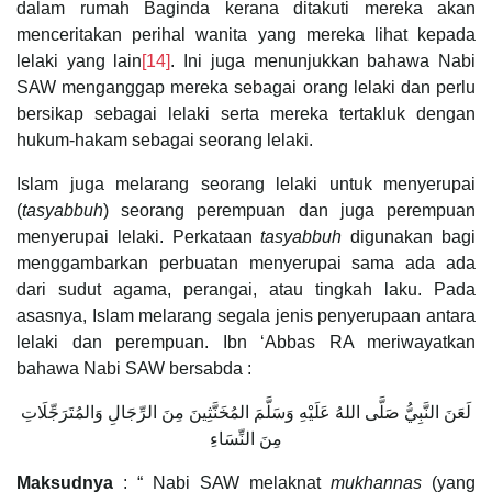
dalam rumah Baginda kerana ditakuti mereka akan
menceritakan perihal wanita yang mereka lihat kepada
lelaki yang lain
[14]
. Ini juga menunjukkan bahawa Nabi
SAW menganggap mereka sebagai orang lelaki dan perlu
bersikap sebagai lelaki serta mereka tertakluk dengan
hukum-hakam sebagai seorang lelaki.
Islam juga melarang seorang lelaki untuk menyerupai
(
tasyabbuh
) seorang perempuan dan juga perempuan
menyerupai lelaki. Perkataan
tasyabbuh
digunakan bagi
menggambarkan perbuatan menyerupai sama ada ada
dari sudut agama, perangai, atau tingkah laku. Pada
asasnya, Islam melarang segala jenis penyerupaan antara
lelaki dan perempuan. Ibn ‘Abbas RA meriwayatkan
bahawa Nabi SAW bersabda :
لَعَنَ النَّبِيُّ صَلَّى اللهُ عَلَيْهِ وَسَلَّمَ ‌المُخَنَّثِينَ مِنَ الرِّجَالِ وَالمُتَرَجِّلَاتِ
مِنَ النِّسَاءِ
Maksudnya
: “ Nabi SAW melaknat
mukhannas
(yang