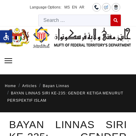
Language Options:
MS
EN
AR
Searc
Type 2 or more 
accessible
Home
Articles
Bayan Linnas
BAYAN LINNAS SIRI KE-235: GENDER KETIGA MENURUT
PERSPEKTIF ISLAM
BAYAN LINNAS SIRI