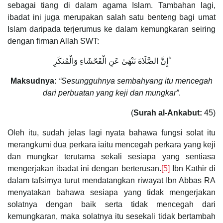
sebagai tiang di dalam agama Islam. Tambahan lagi,
ibadat ini juga merupakan salah satu benteng bagi umat
Islam daripada terjerumus ke dalam kemungkaran seiring
dengan firman Allah SWT:
إِنَّ الصَّلَاةَ تَنْهَىٰ عَنِ الْفَحْشَاءِ وَالْمُنكَرِ ۗ
Maksudnya:
“Sesungguhnya sembahyang itu mencegah
dari perbuatan yang keji dan mungkar”
.
(
Surah al-Ankabut:
45)
Oleh itu, sudah jelas lagi nyata bahawa fungsi solat itu
merangkumi dua perkara iaitu mencegah perkara yang keji
dan mungkar terutama sekali sesiapa yang sentiasa
mengerjakan ibadat ini dengan berterusan.
[5]
Ibn Kathir di
dalam tafsirnya turut mendatangkan riwayat Ibn Abbas RA
menyatakan bahawa sesiapa yang tidak mengerjakan
solatnya dengan baik serta tidak mencegah dari
kemungkaran, maka solatnya itu sesekali tidak bertambah