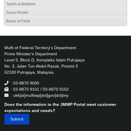
Tashih al-Mafahim
Suara Pemikir
Bayan al-Falak
Mufti of Federal Territory's Department
Prime Minister's Department
Level 5, Block D, Kompleks Islam Putrajaya
No. 3, Jalan Tun Abdul Razak, Presint 3
62100 Putrajaya, Malaysia.
: 03-8870 9000
: 03-8870 9101 / 03-8870 9102
: ukk[at]muftiwp[dot]gov[dot]my
Does the information in the JMWP Portal meet customer
expectations and needs?