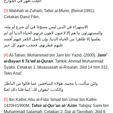
القلب ظهر في الجوارح
[3]
Wahbah al-Zuhaili, Tafsir al-Munir, (Beirut:1991),
Cetakan Darul Fikri,
الاستهزاء في الدين ليس مسوّغا في أي شرع أو ملة،
والمستهزئون ما هم إلا لاعبون لاهون غرتهم الحياة الدنيا أي لم
يعلموا إلا ظاهرا من الحياة الدنيا، وإن تأصل الكفر فيهم أفسد
عليهم فطرتهم، فحجب عنهم كل خير
[4]
Al-Tabari, Muhammad bin Jarir bin Yazid. (2000).
Jami’
al-Bayan fi Ta’wil al-Quran
. Tahkik: Ahmad Muhammad
Syakir. Cetakan 1, Muassasah al-Risalah. Jilid 14 hlm 332.
Teks Asal:
ولئن سألت، يا محمد، هؤلاء المنافقين عما قالوا من الباطل
والكذب، ليقولن لك: إنما قلنا ذلك لعبًا
[5]
Ibn Kathir, Abu al-Fida’ Ismail bin Umar bin Kathir.
1420H/1990M.
Tafsir al-Qur’an al-‘Azim
. Tahqiq: Sami bin
Muhammad Salamah. Cetakan 2. Dar al-Tayyibah. Jilid 6