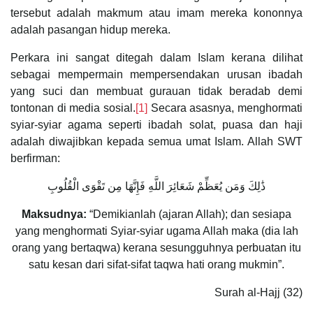
tersebut adalah makmum atau imam mereka kononnya
adalah pasangan hidup mereka.
Perkara ini sangat ditegah dalam Islam kerana dilihat
sebagai mempermain mempersendakan urusan ibadah
yang suci dan membuat gurauan tidak beradab demi
tontonan di media sosial.
[1]
Secara asasnya, menghormati
syiar-syiar agama seperti ibadah solat, puasa dan haji
adalah diwajibkan kepada semua umat Islam. Allah SWT
berfirman:
ذَٰلِكَ وَمَن يُعَظِّمْ شَعَائِرَ اللَّهِ فَإِنَّهَا مِن تَقْوَى الْقُلُوبِ
Maksudnya:
“Demikianlah (ajaran Allah); dan sesiapa
yang menghormati Syiar-syiar ugama Allah maka (dia lah
orang yang bertaqwa) kerana sesungguhnya perbuatan itu
satu kesan dari sifat-sifat taqwa hati orang mukmin”.
Surah al-Hajj (32)