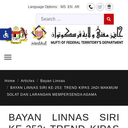
Language Options:
MS
EN
AR
Searc
Type 2 or more 
accessible
Home
Articles
Bayan Linnas
BAYAN LINNAS SIRI KE-253: TREND KIPAS JADI MAKMUM
SOLAT DAN LARANGAN MEMPERSENDA AGAMA
BAYAN LINNAS SIRI