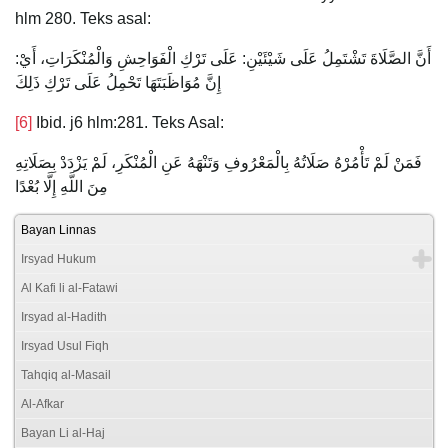
hlm 280. Teks asal:
أَنَّ الصَّلَاةَ تَشْتَمِلُ عَلَى شَيْئَيْنِ: عَلَى تَرْكِ الْفَوَاحِشِ وَالْمُنْكَرَاتِ، أَيْ:
إِنَّ مُوَاظَبَتَهَا تَحْمِلُ عَلَى تَرْكِ ذَلِكَ
[6]
Ibid. j6 hlm:281. Teks Asal:
فَمَنْ لَمْ تَأْمُرْهُ صَلَاتُهُ بِالْمَعْرُوفِ وَتَنْهَهُ عَنِ الْمُنْكَرِ، لَمْ يَزْدَدْ بِصَلَاتِهِ
مِنَ اللَّهِ إِلَّا بُعْدًا
Bayan Linnas
Irsyad Hukum
Al Kafi li al-Fatawi
Irsyad al-Hadith
Irsyad Usul Fiqh
Tahqiq al-Masail
Al-Afkar
Bayan Li al-Haj