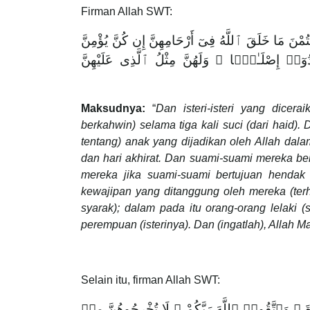
Firman Allah SWT:
ْتُمْنَ مَا خَلَقَ ٱللَّهُ فِىٓ أَرْحَامِهِنَّ إِن كُنَّ يُؤْمِنَّ
رَادُوٓا۟ إِصْلَـٰحًۭا ۚ وَلَهُنَّ مِثْلُ ٱلَّذِى عَلَيْهِنَّ
Maksudnya:
“
Dan isteri-isteri yang dice
berkahwin) selama tiga kali suci (dari haid)
tentang) anak yang dijadikan oleh Allah dal
dan hari akhirat. Dan suami-suami mereka ber
mereka jika suami-suami bertujuan hendak 
kewajipan yang ditanggung oleh mereka (ter
syarak); dalam pada itu orang-orang lelaki 
perempuan (isterinya). Dan (ingatlah), Allah 
Selain itu, firman Allah SWT:
ْعِدَّةَ ۖ وَٱتَّقُوا۟ ٱللَّهَ رَبَّكُمْ ۖ لَا تُخْرِجُوهُنَّ مِنۢ