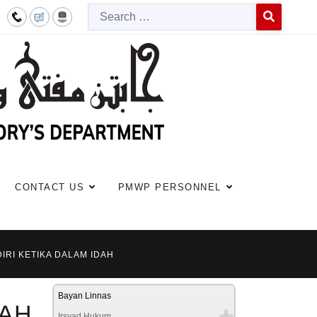
Searc
Type 2 or more c
CONTACT US
PMWP PERSONNEL
IRI KETIKA DALAM IDAH
Bayan Linnas
DAH
Irsyad Hukum