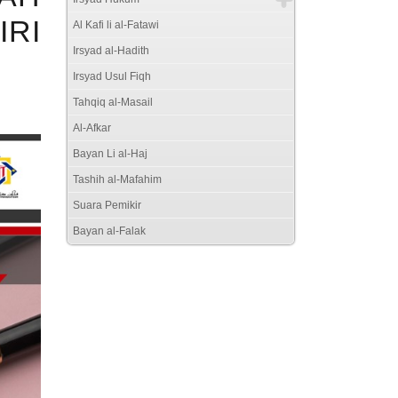
RI
Al Kafi li al-Fatawi
Irsyad al-Hadith
Irsyad Usul Fiqh
Tahqiq al-Masail
Al-Afkar
Bayan Li al-Haj
Tashih al-Mafahim
Suara Pemikir
Bayan al-Falak