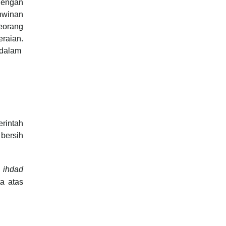
dengan
hwinan
eorang
eraian.
 dalam
erintah
 bersih
i
ihdad
ta atas