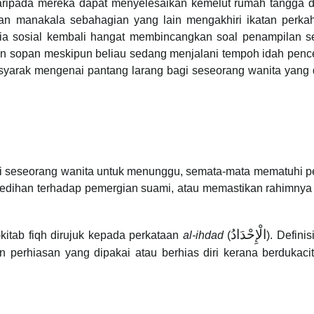
daripada mereka dapat menyelesaikan kemelut rumah tangga 
n manakala sebahagian yang lain mengakhiri ikatan perka
dia sosial kembali hangat membincangkan soal penampilan s
an sopan meskipun beliau sedang menjalani tempoh idah penc
m syarak mengenai pantang larang bagi seseorang wanita yang
agi seseorang wanita untuk menunggu, semata-mata mematuhi p
sedihan terhadap pemergian suami, atau memastikan rahimnya
الْإِحْدَادُ
itab fiqh dirujuk kepada perkataan
al-ihdad
(
). Definis
 perhiasan yang dipakai atau berhias diri kerana berdukaci