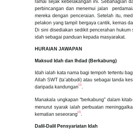
ramai sejak kebelakangan ini. Sebahagian 
perbincangan dan menemui jalan perdamaia
mereka dengan penceraian. Setelah itu, me
pelakon yang tampil bergaya cantik, kemas d
Di sini disediakan sedikit pencerahan huku
idah sebagai panduan kepada masyarakat.
HURAIAN JAWAPAN
Maksud Idah dan Ihdad (Berkabung)
Idah ialah kata nama bagi tempoh tertentu b
Allah SWT (ta’abbudi) atau sebagai tanda ke
[1]
daripada kandungan
.
Manakala ungkapan “berkabung” dalam kitab-k
menurut syarak ialah perbuatan meninggalkan
[2]
kematian seseorang
.
Dalil-Dalil Pensyariatan Idah