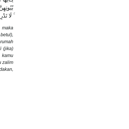
بُيُوتِهِن
لَا تَدْرِ
, maka
etul),
-rumah
 (jika)
h kamu
u zalim
adakan,