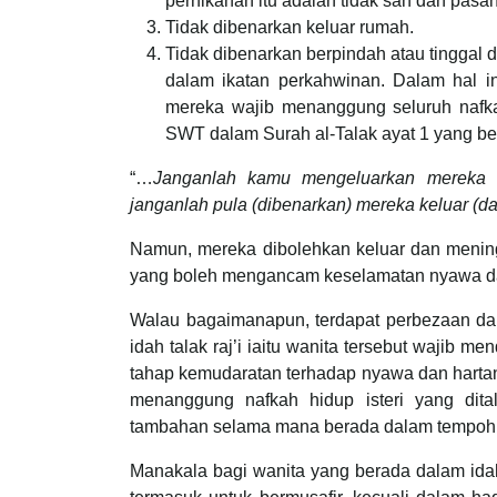
pernikahan itu adalah tidak sah dan pasan
Tidak dibenarkan keluar rumah.
Tidak dibenarkan berpindah atau tinggal
dalam ikatan perkahwinan. Dalam hal in
mereka wajib menanggung seluruh nafkah
SWT dalam Surah al-Talak ayat 1 yang b
“…
Janganlah kamu mengeluarkan mereka d
janganlah pula (dibenarkan) mereka keluar (dar
Namun, mereka dibolehkan keluar dan mening
yang boleh mengancam keselamatan nyawa da
Walau bagaimanapun, terdapat perbezaan da
idah talak raj’i iaitu wanita tersebut wajib 
tahap kemudaratan terhadap nyawa dan hartan
menanggung nafkah hidup isteri yang dita
tambahan selama mana berada dalam tempoh
Manakala bagi wanita yang berada dalam idah