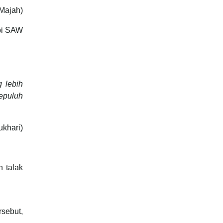
 Majah)
abi SAW
 lebih
sepuluh
ukhari)
h talak
sebut,