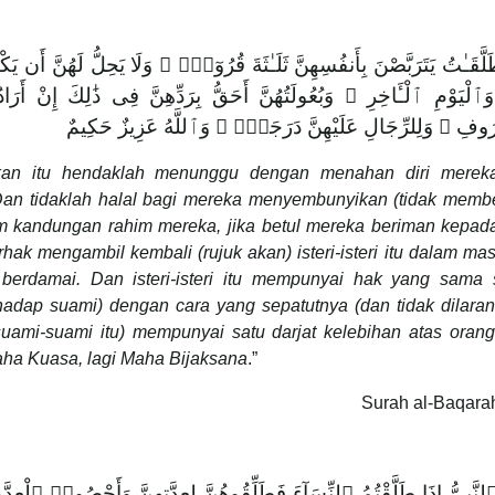
َّقَـٰتُ يَتَرَبَّصْنَ بِأَنفُسِهِنَّ ثَلَـٰثَةَ قُرُوٓءٍۢ ۚ وَلَا يَحِلُّ لَهُنَّ أَن يَك
 وَٱلْيَوْمِ ٱلْـَٔاخِرِ ۚ وَبُعُولَتُهُنَّ أَحَقُّ بِرَدِّهِنَّ فِى ذَٰلِكَ إِنْ أَ
رُوفِ ۚ وَلِلرِّجَالِ عَلَيْهِنَّ دَرَجَةٌۭ ۗ وَٱللَّهُ عَزِيزٌ حَكِيمٌ
raikan itu hendaklah menunggu dengan menahan diri mereka
. Dan tidaklah halal bagi mereka menyembunyikan (tidak memb
am kandungan rahim mereka, jika betul mereka beriman kepad
hak mengambil kembali (rujuk akan) isteri-isteri itu dalam ma
berdamai. Dan isteri-isteri itu mempunyai hak yang sama s
hadap suami) dengan cara yang sepatutnya (dan tidak dilaran
(suami-suami itu) mempunyai satu darjat kelebihan atas oran
Maha Kuasa, lagi Maha Bijaksana
.”
Surah al-Baqara
هَا ٱلنَّبِىُّ إِذَا طَلَّقْتُمُ ٱلنِّسَآءَ فَطَلِّقُوهُنَّ لِعِدَّتِهِنَّ وَأَحْصُوا۟ ٱل