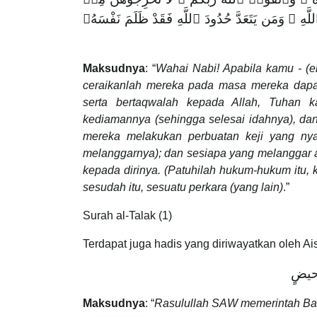
ٱللَّهِ ۚ وَمَن يَتَعَدَّ حُدُودَ ٱللَّهِ فَقَدْ ظَلَمَ نَفْسَهُۥ
Maksudnya
: “
Wahai Nabi! Apabila kamu - (e
ceraikanlah mereka pada masa mereka dapat
serta bertaqwalah kepada Allah, Tuhan 
kediamannya (sehingga selesai idahnya), dan j
mereka melakukan perbuatan keji yang nya
melanggarnya); dan sesiapa yang melanggar a
kepada dirinya. (Patuhilah hukum-hukum itu,
sesudah itu, sesuatu perkara (yang lain)
.”
Surah al-Talak (1)
Terdapat juga hadis yang diriwayatkan oleh A
 حيضٍ
Maksudnya
: “
Rasulullah SAW memerintah Bari