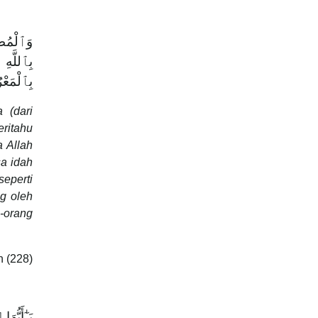
وَٱلْمُطَل
بِٱللَّهِ
بِٱلْمَعْ
 (dari
eritahu
a Allah
sa idah
eperti
g oleh
g-orang
h (228)
يَـٰٓأَيُّ