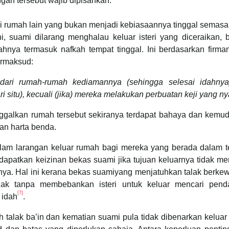
gan tersebut wajib dipisahkan.
 di rumah lain yang bukan menjadi kebiasaannya tinggal semas
i, suami dilarang menghalau keluar isteri yang diceraikan, 
nya termasuk nafkah tempat tinggal. Ini berdasarkan firman
ermaksud:
ari rumah-rumah kediamannya (sehingga selesai idahnya
i situ), kecuali (jika) mereka melakukan perbuatan keji yang ny
galkan rumah tersebut sekiranya terdapat bahaya dan kemud
n harta benda.
lam larangan keluar rumah bagi mereka yang berada dalam 
mendapatkan keizinan bekas suami jika tujuan keluarnya tidak m
ya. Hal ini kerana bekas suamiyang menjatuhkan talak berke
lak tanpa membebankan isteri untuk keluar mencari pend
[7]
 idah
.
 talak ba’in dan kematian suami pula tidak dibenarkan kelua