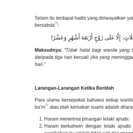
Selain itu terdapat hadis yang diriwayatkan 
[3]
bersabda
:
ثَلَاثٍ، إِلَّا عَلَى زَوْجٍ أَرْبَعَةَ أَشْهُرٍ وَعَشْرًا
Maksudnya
:
“Tidak halal bagi wanita yang
daripada tiga hari kecuali jika yang mening
hari.”
Larangan-Larangan Ketika Beridah
Para ulama bersepakat bahawa setiap wanita
[5]
ba’in
atau idah kematian suami adalah dilara
Haram menerima pinangan lelaki ajnabi.
Haram berkahwin dengan lelaki ajnabi