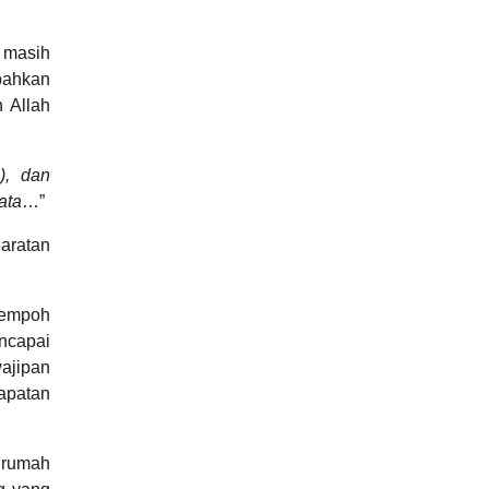
a masih
bahkan
 Allah
), dan
ata
…”
aratan
tempoh
encapai
wajipan
apatan
r rumah