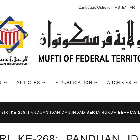
Language Options:
MS
EN
AR
S
ARTICLES
E-PUBLICATION
ARCHIVES
 SIRI KE-268: PANDUAN IDAH DAN IHDAD SERTA HUKUM BERHIAS D
RI KE-268: PANDUAN I