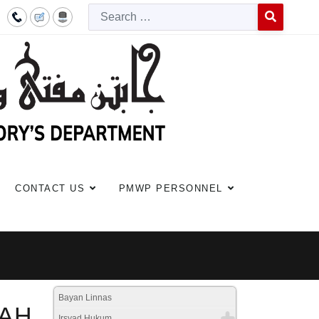
Searc
Type 2 or more c
CONTACT US
PMWP PERSONNEL
Bayan Linnas
AH
Irsyad Hukum