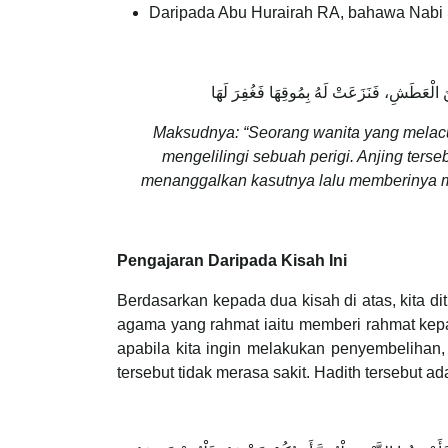
Daripada Abu Hurairah RA, bahawa Nabi
 مِنَ الْعَطَشِ، فَنَزَعَتْ لَهُ بِمُوقِهَا فَغُفِرَ لَهَا
Maksudnya: “Seorang wanita yang melacur
mengelilingi sebuah perigi. Anjing ters
menanggalkan kasutnya lalu memberinya 
Pengajaran Daripada Kisah Ini
Berdasarkan kepada dua kisah di atas, kita di
agama yang rahmat iaitu memberi rahmat kepa
apabila kita ingin melakukan penyembelihan
tersebut tidak merasa sakit. Hadith tersebut ad