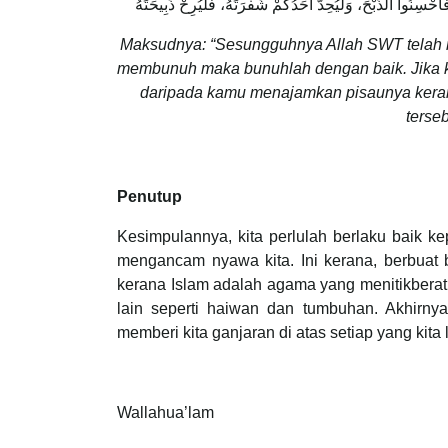
َحْسِنُوا الذَّبْحَ، وَلْيُحِدَّ أَحَدُكُمْ شَفْرَتَهُ، فَلْيُرِحْ ذَبِيحَتَهُ
Maksudnya: “Sesungguhnya Allah SWT telah me
membunuh maka bunuhlah dengan baik. Jika 
daripada kamu menajamkan pisaunya kera
terseb
Penutup
Kesimpulannya, kita perlulah berlaku baik 
mengancam nyawa kita. Ini kerana, berbuat 
kerana Islam adalah agama yang menitikber
lain seperti haiwan dan tumbuhan. Akhirny
memberi kita ganjaran di atas setiap yang kita
Wallahua’lam