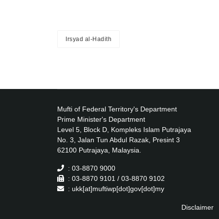
Irsyad al-Hadith
Mufti of Federal Territory's Department
Prime Minister's Department
Level 5, Block D, Kompleks Islam Putrajaya
No. 3, Jalan Tun Abdul Razak, Presint 3
62100 Putrajaya, Malaysia.
: 03-8870 9000
: 03-8870 9101 / 03-8870 9102
: ukk[at]muftiwp[dot]gov[dot]my
Disclaimer