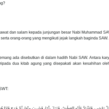
ng?
 selawat dan salam kepada junjungan besar Nabi Muhammad SAW
erta orang-orang yang mengikuti jejak langkah baginda SAW.
memang ada disebutkan di dalam hadith Nabi SAW. Antara kar
aripada dua kitab agung yang disepakati akan kesahihan ole
 SWT:
َجُلٌ يَمْشِي، فَاشْتَدَّ عَلَيْهِ العَطَشُ، فَنَزَلَ بِئْرًا، فَشَرِبَ مِنْهَا، ثُمَّ خَرَجَ فَإِذَا هُو