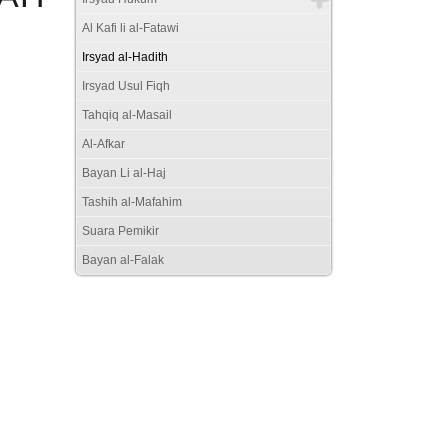
Al Kafi li al-Fatawi
Irsyad al-Hadith
Irsyad Usul Fiqh
Tahqiq al-Masail
Al-Afkar
Bayan Li al-Haj
Tashih al-Mafahim
Suara Pemikir
Bayan al-Falak