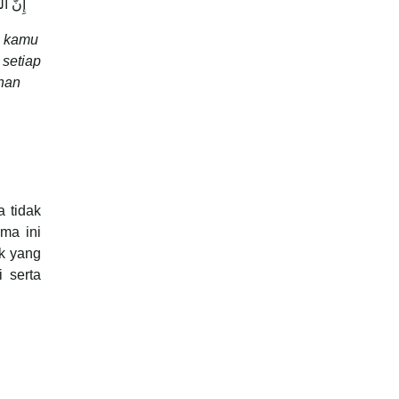
إِنَّ ال
a kamu
setiap
han
 tidak
ma ini
k yang
 serta