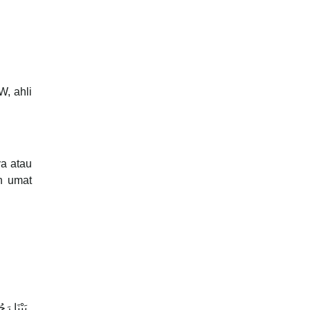
, ahli
ya atau
h umat
بَيْنَا ر