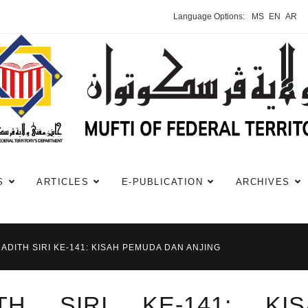
Language Options:
MS
EN
AR
S
ARTICLES
E-PUBLICATION
ARCHIVES
HADITH SIRI KE-141: KISAH PEMUDA DAN ANJING
TH SIRI KE-141: KIS