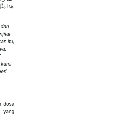
هَذَا مِثْل
 dan
jilat
an itu,
ya.
T
 kami
eri
n dosa
g yang