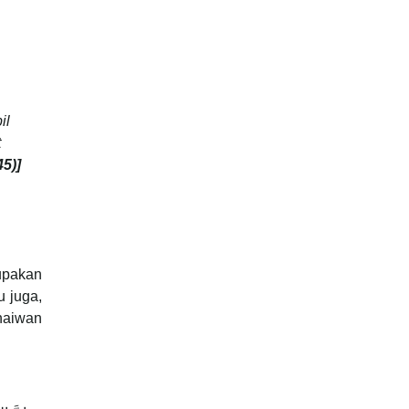
il
t
5)]
rupakan
u juga,
haiwan