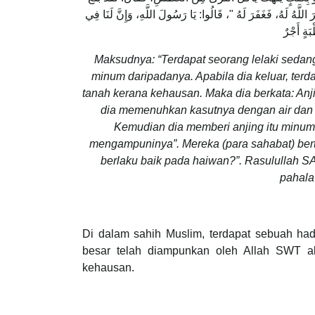
اللَّهُ لَهُ، فَغَفَرَ لَهُ "، قَالُوا: يَا رَسُولَ اللَّهِ، وَإِنَّ لَنَا فِي
َةٍ أَجْرٌ
Maksudnya: “Terdapat seorang lelaki sedang
minum daripadanya. Apabila dia keluar, terd
tanah kerana kehausan. Maka dia berkata: Anji
dia memenuhkan kasutnya dengan air dan 
Kemudian dia memberi anjing itu minum
mengampuninya”. Mereka (para sahabat) bert
berlaku baik pada haiwan?”. Rasulullah SA
pahala
Di dalam sahih Muslim, terdapat sebuah ha
besar telah diampunkan oleh Allah SWT a
kehausan.