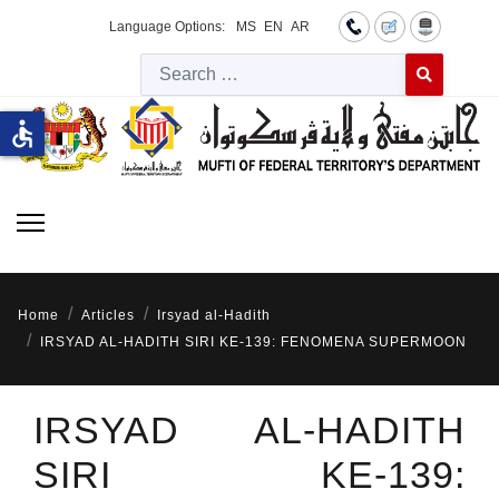
Language Options:
MS
EN
AR
Searc
Type 2 or more 
accessible
Home
Articles
Irsyad al-Hadith
IRSYAD AL-HADITH SIRI KE-139: FENOMENA SUPERMOON
IRSYAD AL-HADITH
SIRI KE-139: