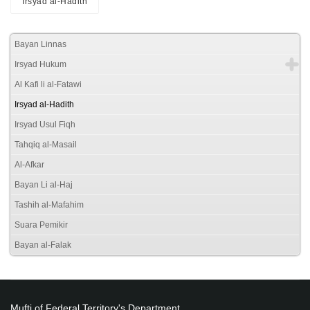
Irsyad al-Hadith
Bayan Linnas
Irsyad Hukum
Al Kafi li al-Fatawi
Irsyad al-Hadith
Irsyad Usul Fiqh
Tahqiq al-Masail
Al-Afkar
Bayan Li al-Haj
Tashih al-Mafahim
Suara Pemikir
Bayan al-Falak
Mufti of Federal Territory's Department