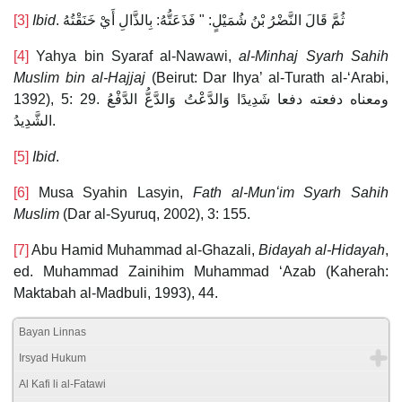
[3]
Ibid
. ثُمَّ قَالَ النَّضْرُ بْنُ شُمَيْلٍ: " فَذَعَتُّهُ: بِالذَّالِ أَيْ خَنَقْتُهُ
[4]
Yahya bin Syaraf al-Nawawi,
al-Minhaj Syarh Sahih
Muslim bin al-Hajjaj
(Beirut: Dar Ihya’ al-Turath al-ʻArabi,
1392), 5: 29. ومعناه دفعته دفعا شَدِيدًا وَالدَّعْتُ وَالدَّعُّ الدَّفْعُ
الشَّدِيدُ.
[5]
Ibid
.
[6]
Musa Syahin Lasyin,
Fath al-Munʻim Syarh Sahih
Muslim
(Dar al-Syuruq, 2002), 3: 155.
[7]
Abu Hamid Muhammad al-Ghazali,
Bidayah al-Hidayah
,
ed. Muhammad Zainihim Muhammad ‘Azab (Kaherah:
Maktabah al-Madbuli, 1993), 44.
Bayan Linnas
Irsyad Hukum
Al Kafi li al-Fatawi