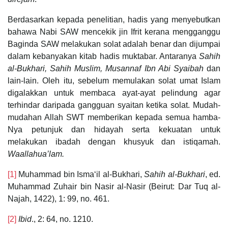
Berdasarkan kepada penelitian, hadis yang menyebutkan
bahawa Nabi SAW mencekik jin Ifrit kerana mengganggu
Baginda SAW melakukan solat adalah benar dan dijumpai
dalam kebanyakan kitab hadis muktabar. Antaranya
Sahih
al-Bukhari, Sahih Muslim, Musannaf Ibn Abi Syaibah
dan
lain-lain. Oleh itu, sebelum memulakan solat umat Islam
digalakkan untuk membaca ayat-ayat pelindung agar
terhindar daripada gangguan syaitan ketika solat. Mudah-
mudahan Allah SWT memberikan kepada semua hamba-
Nya petunjuk dan hidayah serta kekuatan untuk
melakukan ibadah dengan khusyuk dan istiqamah.
Waallahua’lam.
[1]
Muhammad bin Ismaʻil al-Bukhari,
Sahih al-Bukhari
, ed.
Muhammad Zuhair bin Nasir al-Nasir (Beirut: Dar Tuq al-
Najah, 1422), 1: 99, no. 461.
[2]
Ibid
., 2: 64, no. 1210.