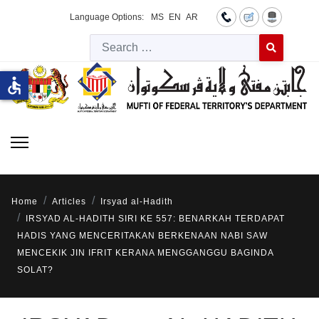
Language Options:
MS
EN
AR
Searc
Type 2 or more 
accessible
Home
Articles
Irsyad al-Hadith
IRSYAD AL-HADITH SIRI KE 557: BENARKAH TERDAPAT
HADIS YANG MENCERITAKAN BERKENAAN NABI SAW
MENCEKIK JIN IFRIT KERANA MENGGANGGU BAGINDA
SOLAT?