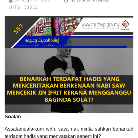
IBRAHIM ADHAM
22 MARCH 2022
HITS: 53832
Soalan
Assalamualaikum wrth, saya nak minta sahkan benarkah
terdapat hadis yang menyatakan seperti ini?