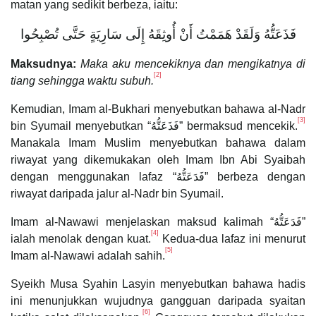
matan yang sedikit berbeza, iaitu:
فَذَعَتُّهُ وَلَقَدْ هَمَمْتُ أَنْ أُوثِقَهُ إِلَى سَارِيَةٍ حَتَّى تُصْبِحُوا
Maksudnya:
Maka aku mencekiknya dan mengikatnya di
[2]
tiang sehingga waktu subuh.
Kemudian, Imam al-Bukhari menyebutkan bahawa al-Nadr
[3]
bin Syumail menyebutkan “فَذَعَتُّهُ” bermaksud mencekik.
Manakala Imam Muslim menyebutkan bahawa dalam
riwayat yang dikemukakan oleh Imam Ibn Abi Syaibah
dengan menggunakan lafaz “فَدَعَتُّهُ” berbeza dengan
riwayat daripada jalur al-Nadr bin Syumail.
Imam al-Nawawi menjelaskan maksud kalimah “فَدَعَتُّهُ”
[4]
ialah menolak dengan kuat.
Kedua-dua lafaz ini menurut
[5]
Imam al-Nawawi adalah sahih.
Syeikh Musa Syahin Lasyin menyebutkan bahawa hadis
ini menunjukkan wujudnya gangguan daripada syaitan
[6]