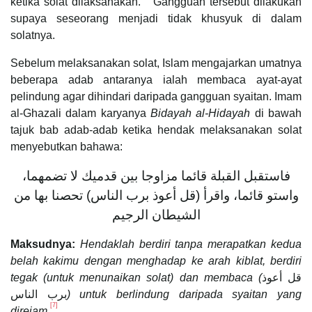
ketika solat dilaksanakan.
Gangguan tersebut dilakukan
supaya seseorang menjadi tidak khusyuk di dalam
solatnya.
Sebelum melaksanakan solat, Islam mengajarkan umatnya
beberapa adab antaranya ialah membaca ayat-ayat
pelindung agar dihindari daripada gangguan syaitan. Imam
al-Ghazali dalam karyanya
Bidayah al-Hidayah
di bawah
tajuk bab adab-adab ketika hendak melaksanakan solat
menyebutkan bahawa:
فاستقبل القبلة قائما مزاوجا بين قدميك لا تضمهما،
واستو قائما، واقرأ (قل أعوذ برب الناس) تحصنا بها من
الشيطان الرجيم
Maksudnya:
Hendaklah berdiri tanpa merapatkan kedua
belah kakimu dengan menghadap ke arah kiblat, berdiri
tegak (untuk menunaikan solat) dan membaca (
قل أعوذ
برب الناس
) untuk berlindung daripada syaitan yang
[7]
direjam
.