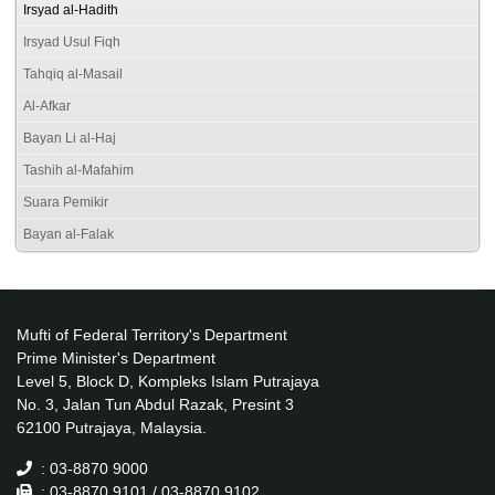
Irsyad al-Hadith
Irsyad Usul Fiqh
Tahqiq al-Masail
Al-Afkar
Bayan Li al-Haj
Tashih al-Mafahim
Suara Pemikir
Bayan al-Falak
Mufti of Federal Territory's Department
Prime Minister's Department
Level 5, Block D, Kompleks Islam Putrajaya
No. 3, Jalan Tun Abdul Razak, Presint 3
62100 Putrajaya, Malaysia.
: 03-8870 9000
: 03-8870 9101 / 03-8870 9102