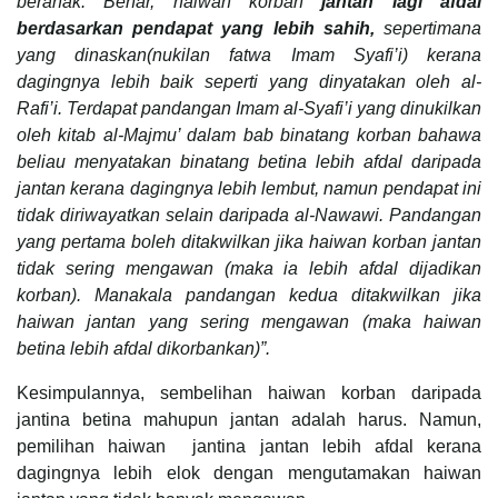
beranak. Benar, haiwan korban
jantan lagi afdal
berdasarkan pendapat yang lebih sahih,
sepertimana
yang dinaskan(nukilan fatwa Imam Syafi’i) kerana
dagingnya lebih baik seperti yang dinyatakan oleh al-
Rafi’i.
Terdapat pandangan Imam al-Syafi’i yang dinukilkan
oleh kitab al-Majmu’ dalam bab binatang korban bahawa
beliau menyatakan binatang betina lebih afdal daripada
jantan kerana dagingnya lebih lembut, namun pendapat ini
tidak diriwayatkan selain daripada al-Nawawi. Pandangan
yang pertama boleh ditakwilkan jika haiwan korban jantan
tidak sering mengawan (maka ia lebih afdal dijadikan
korban). Manakala pandangan kedua ditakwilkan jika
haiwan jantan yang sering mengawan (maka haiwan
betina lebih afdal dikorbankan)”.
Kesimpulannya, sembelihan haiwan korban daripada
jantina betina mahupun jantan adalah harus. Namun,
pemilihan haiwan jantina jantan lebih afdal kerana
dagingnya lebih elok dengan mengutamakan haiwan