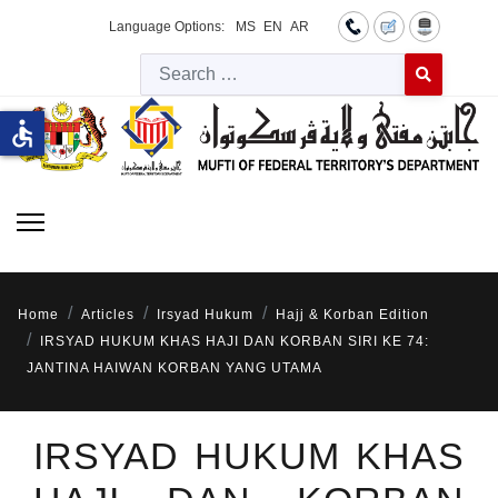
Language Options:
MS
EN
AR
Searc
Type 2 or more 
accessible
Home
Articles
Irsyad Hukum
Hajj & Korban Edition
IRSYAD HUKUM KHAS HAJI DAN KORBAN SIRI KE 74:
JANTINA HAIWAN KORBAN YANG UTAMA
IRSYAD HUKUM KHAS