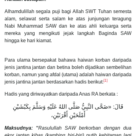
Alhamdulillah segala puji bagi Allah SWT Tuhan semesta
alam, selawat serta salam ke atas junjungan teragung
Nabi Muhammad SAW dan ke atas ahli keluarga serta
mereka yang mengikuti jejak langkah Baginda SAW
hingga ke hari kiamat.
Para ulama bersepakat bahawa haiwan korban daripada
jenis jantina jantan dan betina boleh dijadikan sembelihan
korban, namun yang afdal (utama) adalah haiwan daripada
[1]
jenis jantina jantan berdasarkan hadis berikut:
Hadis yang diriwayatkan daripada Anas RA berkata :
قَالَ: «ضَحَّى النَّبِيُّ صَلَّى اللهُ عَلَيْهِ وَسَلَّمَ بِكَبْشَيْنِ
أَمْلَحَيْنِ أَقْرَنَيْنِ،
Maksudnya: “
Rasulullah SAW berkorban dengan dua
ekor jantan kibas (kambing biri-biri) putih kehitaman lagi