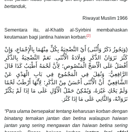
bertanduk,
Riwayat Muslim 1966
Sementara itu, al-Khatib al-Syirbini membahaskan
[2]
keutamaan bagi jantina haiwan korban:
(وَيَجُوزُ ذَكَرٌ وَأُنْثَى) أَيْ التَّضْحِيَةُ بِكُلٍّ مِنْهُمَا بِالْإِجْمَاعِ، وَإِنْ
كَثُرَ نَزَوَانُ الذَّكَرِ وَوِلَادَةُ الْأُنْثَى. نَعَمْ التَّضْحِيَةُ بِالذَّكَرِ
أَفْضَلُ عَلَى الْأَصَحِّ الْمَنْصُوصِ؛ لِأَنَّ لَحْمَهُ أَطْيَبُ كَذَا قَالَ
الرَّافِعِيُّ: وَنُقِلَ فِي الْمَجْمُوعِ فِي بَابِ الْهَدْيِ عَنْ
الشَّافِعِيِّ أَنَّ الْأُنْثَى أَحْسَنُ مِنْ الذَّكَرِ؛ لِأَنَّهَا أَرْطَبُ لَحْمًا
وَلَمْ يَحْكِ غَيْرَهُ، وَيُمْكِنُ حَمْلُ الْأَوَّلِ عَلَى مَا إذَا لَمْ يَكْثُرْ
نَزَوَانُهُ، وَالثَّانِي عَلَى مَا إذَا كَثُرَ.
“Para ulama bersepakat tentang keharusan korban dengan
binatang ternakan jantan dan betina walaupun haiwan
jantan yang sering mengawan dan haiwan betina sering