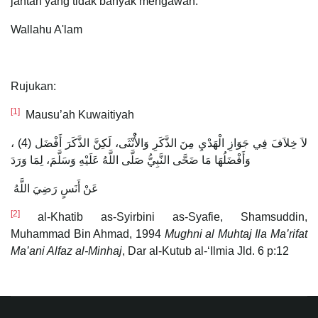
jantan yang tidak banyak mengawan.
Wallahu A'lam
Rujukan:
[1]
Mausu’ah Kuwaitiyah
لاَ خِلاَفَ فِي جَوَازِ الْهَدْيِ مِنَ الذَّكَرِ وَالأُْنْثَى، لَكِنَّ الذَّكَرَ أَفْضَل (4) ،
وَأَفْضَلُهَا مَا ضَحَّى النَّبِيُّ صَلَّى اللَّهُ عَلَيْهِ وَسَلَّمَ، لِمَا وَرَدَ
عَنْ أَنَسٍ رَضِيَ اللَّهُ
[2]
al-Khatib as-Syirbini as-Syafie, Shamsuddin,
Muhammad Bin Ahmad, 1994
Mughni al Muhtaj Ila Ma’rifat
Ma’ani Alfaz al-Minhaj
, Dar al-Kutub al-‘Ilmia Jld. 6 p:12