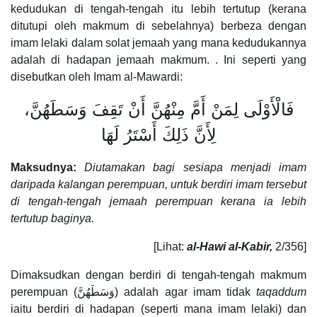
kedudukan di tengah-tengah itu lebih tertutup (kerana
ditutupi oleh makmum di sebelahnya) berbeza dengan
imam lelaki dalam solat jemaah yang mana kedudukannya
adalah di hadapan jemaah makmum. . Ini seperti yang
disebutkan oleh Imam al-Mawardi:
فَالْأَوْلَى لِمَنْ أَمَّ مِنْهُنَّ أَنْ تَقِفَ وَسَطَهُنَّ،
لِأَنَّ ذَلِكَ أَسْتَرُ لَهَا
Maksudnya:
Diutamakan bagi sesiapa menjadi imam
daripada kalangan perempuan, untuk berdiri imam tersebut
di tengah-tengah jemaah perempuan kerana ia lebih
tertutup baginya.
[Lihat:
al-Hawi al-Kabir,
2/356]
Dimaksudkan dengan berdiri di tengah-tengah makmum
perempuan (وَسَطَهُنَّ) adalah agar imam tidak
taqaddum
iaitu berdiri di hadapan (seperti mana imam lelaki) dan