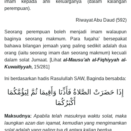
imam kepada ahli keluarganya (dalam kalangan
perempuan).
Riwayat Abu Daud (592)
Seorang perempuan boleh menjadi imam walaupun
baginya seorang makmum. Para fuqaha’ bersepakat
bahawa bilangan jemaah yang paling sedikit adalah dua
orang (iaitu seorang imam dan seorang makmum) kecuali
dalam solat Jumaat. [Lihat
al-Mausu’ah al-Fiqhiyyah al-
Kuwaitiyyah,
15/281]
Ini berdasarkan hadis Rasulullah SAW, Baginda bersabda:
إِذَا حَضَرَتْ الصَّلاةُ فَأَذِّنَا وَأَقِيمَا ثُمَّ لِيَؤُمَّكُمَا
أَكْبَرُكُمَا
Maksudnya:
Apabila telah masuknya waktu solat, maka
laungkan azan dan iqamat, kemudian yang mengimamkan
solat adalah yang paling tua di antara kalian berdua.