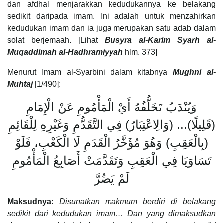
dan afdhal menjarakkan kedudukannya ke belakang
sedikit daripada imam. Ini adalah untuk menzahirkan
kedudukan imam dan ia juga merupakan satu adab dalam
solat berjemaah. [Lihat
Busyra al-Karim Syarh al-
Muqaddimah al-Hadhramiyyah
hlm. 373]
Menurut Imam al-Syarbini dalam kitabnya
Mughni al-
Muhtaj
[1/490]:
وَيُنْدَبُ تَخَلُّفُهُ أَيْ الْمَأْمُومِ عَنْ الْإِمَامِ
(قَلِيلًا)... (وَالِاعْتِبَارُ) فِي التَّقَدُّمِ وَغَيْرِهِ لِلْقَائِمِ
(بِالْعَقِبِ) وَهُوَ مُؤَخَّرُ الْقَدَمِ لَا الْكَعْبِ، فَلَوْ
تَسَاوَيَا فِي الْعَقِبِ وَتَقَدَّمَتْ أَصَابِعُ الْمَأْمُومِ
لَمْ يَضُرَّ
Maksudnya:
Disunatkan makmum berdiri di belakang
sedikit dari kedudukan imam…
Dan yang dimaksudkan