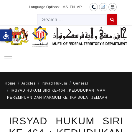
Language Options:
MS
EN
AR
Searc
Type 2 or more 
accessible
Home
Articles
Irsyad Hukum
General
IRSYAD HUKUM SIRI KE-464 : KEDUDUKAN IMAM
PEREMPUAN DAN MAKMUM KETIKA SOLAT JEMAAH
IRSYAD HUKUM SIRI