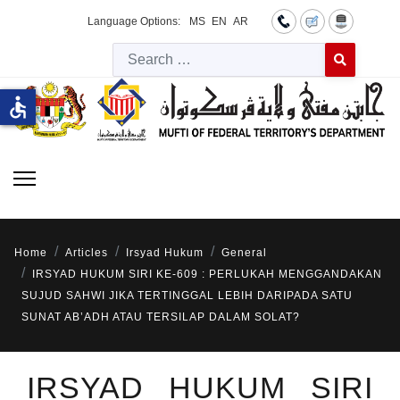
Language Options:
MS
EN
AR
Searc
Type 2 or more 
accessible
Home
Articles
Irsyad Hukum
General
IRSYAD HUKUM SIRI KE-609 : PERLUKAH MENGGANDAKAN
SUJUD SAHWI JIKA TERTINGGAL LEBIH DARIPADA SATU
SUNAT AB’ADH ATAU TERSILAP DALAM SOLAT?
IRSYAD HUKUM SIRI