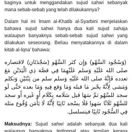
baginya untuk menggandakan sujud sahwi sebanyak
mana sebab-sebab yang telah dilakukannya?
Dalam hal ini Imam al-Khatib al-Syarbini menjelaskan
bahawa sujud sahwi hanya dua kali sujud sahaja
walaupun banyaknya sebab-sebab sujud sahwi yang
dilakukan seseorang. Beliau menyatakannya di dalam
kitab al-Iqna’ bahawa:
(وَسُجُود السَّهْو) وَإِن كثر السَّهْو (سَجْدَتَانِ) لاقتصاره
صلى الله عَلَيْهِ وَسلم عَلَيْهِمَا فِي قصَّة ذِي الْيَدَيْنِ مَعَ
تعدده فَإِنَّهُ صلى الله عَلَيْهِ وَسلم سلم من ثِنْتَيْنِ وَتكلم
وَمَشى لِأَنَّهُ يجْبر مَا قبله وَمَا وَقع فِيهِ وَمَا بعده حَتَّى لَو
سجد للسَّهْو ثمَّ سَهَا قبل سَلَامه بِكَلَام أَو غَيره أَو سجد
للسَّهْو ثَلَاثًا سَهوا فَلَا يسْجد ثَانِيًا لِأَنَّهُ لَا يَأْمَن وُقُوع مثله
فِي السُّجُود ثَانِيًا فيتسلسل.
Maksudnya:
Sujud
sahwi
adalah sebanyak dua kali
walaupun banyaknya tertinggal atau tersilap kerana