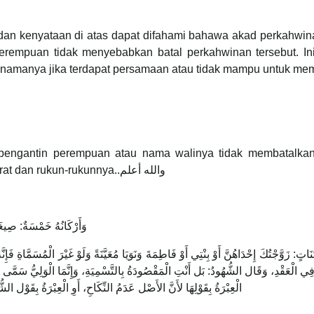
dan kenyataan di atas dapat difahami bahawa akad perkahwin
empuan tidak menyebabkan batal perkahwinan tersebut. Ini
tau namanya jika terdapat persamaan atau tidak mampu untuk m
engantin perempuan atau nama walinya tidak membatalkan
dianggap sah di sisi syarak jika memenuhi syarat dan rukun-rukunnya..والله أعلم
وَأَرْكَانُهُ خَمْسَةٌ: صِيغَ
فِي الْعَقْدِ، وَقَال الشُّهُودُ: بَل أَنْتِ الْمَقْصُودَةُ بِالتَّسْمِيَةِ، وَإِنَّمَا الْوَلِيُّ سَمَّى
الْعِبْرَةُ بِقَوْلِهَا لأَنَّ الأَصْل عَدَمُ النِّكَاحِ، أَوِ الْعِبْرَةُ بِقَوْل 