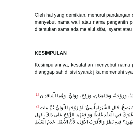
Oleh hal yang demikian, menurut pandangan 
menyebut nama wali atau nama pengantin per
ditentukan sama ada melalui sifat, isyarat a
KESIMPULAN
Kesimpulannya, kesalahan menyebut nama p
[1]
ةٌ، وَزَوْجَةٌ، وَشَاهِدَانِ، وَزَوْجٌ، وَوَلِيٌّ، وَهُمَا الْعَاقِدَانِ
[2]
وَقَال شَمْسُ الدِّينِ الرَّمْلِيُّ مِنَ الشَّافِعِيَّةِ: لَوْ قَال أَبُو بَنَاتٍ: زَوَّجْتُكَ إِحْدَاهُنَّ أَوْ بِنْتِي أَوْ فَاطِمَةَ ‌وَنَوَيَا ‌مُعَيَّنَةً وَلَوْ غَيْرَ الْمُسَمَّاةِ فَإِنَّهُ يَصِحُّ، قَال الشَّبْرَامَلِّسِيُّ: لَوْ زَوَّجَهَا الْوَلِيُّ ثُمَّ مَاتَ
 غَيْرَكَ فِي الْعَقْدِ غَلَطًا وَوَافَقَهُمَا الزَّوْجُ عَلَى ذَلِكَ، فَهَل
الشُّهُودِ؟ فِيهِ نَظَرٌ وَالأَقْرَبُ الأَوَّل، لأَنَّ الأَصْل عَدَمُ الْغَلَطِ