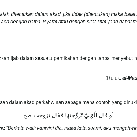
lah ditentukan dalam akad, jika tidak (ditentukan) maka batal
 ada dengan nama, isyarat atau dengan sifat-sifat yang dapat
fazkan ijab dalam sesuatu pernikahan dengan tanpa menyebut
(Rujuk:
al-Mau
sah dalam akad perkahwinan sebagaimana contoh yang dinukil
لَو ‌قَالَ ‌الْوَلِيّ ‌تَزَوَّجتهَا فَقَالَ تزوجت صح
ya
:
“Berkata wali: kahwini dia, maka kata suami: aku mengahwin