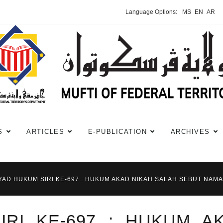
Language Options:
MS
EN
AR
S
ARTICLES
E-PUBLICATION
ARCHIVES
YAD HUKUM SIRI KE-697 : HUKUM AKAD NIKAH SALAH SEBUT NAM
IRI KE-697 : HUKUM A