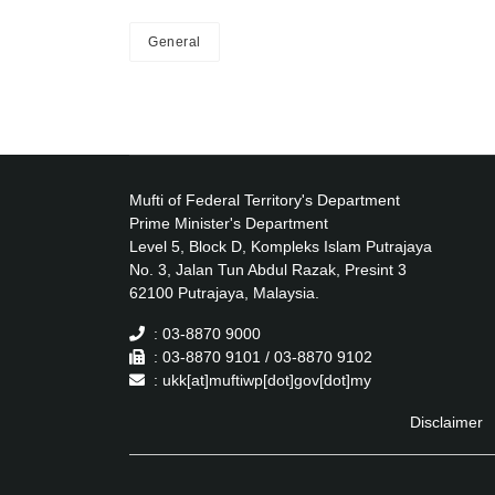
General
Mufti of Federal Territory's Department
Prime Minister's Department
Level 5, Block D, Kompleks Islam Putrajaya
No. 3, Jalan Tun Abdul Razak, Presint 3
62100 Putrajaya, Malaysia.
: 03-8870 9000
: 03-8870 9101 / 03-8870 9102
: ukk[at]muftiwp[dot]gov[dot]my
Disclaimer