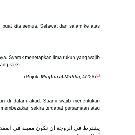
g buat kita semua. Selawat dan salam ke atas
nya. Syarak menetapkan lima rukun yang wajib
rang saksi.
[1]
(Rujuk:
Mughni al-Muhtaj
, 4/226)
uan di dalam akad. Suami wajib menentukan
ang membezakan sekira terdapat persamaan atau
يشترط في الزوجة أن تكون معينة في العقد، و