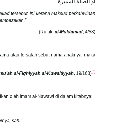
أو الصفة المميزة
 akad tersebut. Ini kerana maksud perkahwinan
 membezakan.”
(Rujuk:
al-Muktamad
, 4/58)
 nama atau tersalah sebut nama anaknya, maka
[2]
su’ah al-Fiqhiyyah al-Kuwaitiyyah
, 19/163)
kan oleh imam al-Nawawi di dalam kitabnya:
inya, sah.”