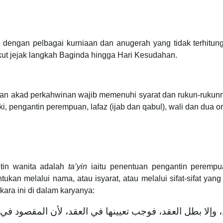
hi dengan pelbagai kurniaan dan anugerah yang tidak terhitun
ut jejak langkah Baginda hingga Hari Kesudahan.
kan akad perkahwinan wajib memenuhi syarat dan rukun-rukun
ki, pengantin perempuan, lafaz (ijab dan qabul), wali dan dua o
tin wanita adalah
ta’yin
iaitu penentuan pengantin peremp
tukan melalui nama, atau isyarat, atau melalui sifat-sifat y
ara ini di dalam karyanya:
إلا بطل العقد، فوجب تعيينها في العقد، لأن المقصود في ال