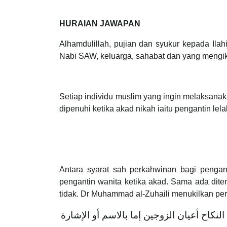
HURAIAN JAWAPAN
Alhamdulillah, pujian dan syukur kepada Ila
Nabi SAW, keluarga, sahabat dan yang mengik
Setiap individu muslim yang ingin melaksana
dipenuhi ketika akad nikah iaitu pengantin lela
Antara syarat sah perkahwinan bagi pengan
pengantin wanita ketika akad. Sama ada diten
tidak. Dr Muhammad al-Zuhaili menukilkan perk
نكاح أعيان الزوجين إما بالاسم أو الإشارة