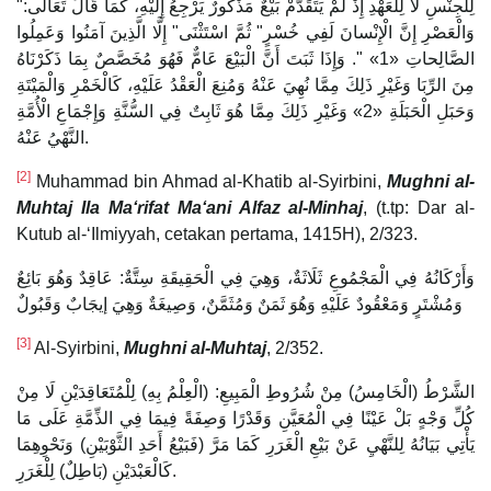
لِلْجِنْسِ لَا لِلْعَهْدِ إِذْ لَمْ يَتَقَدَّمْ بَيْعٌ مَذْكُورٌ يَرْجِعُ إِلَيْهِ، كَمَا قَالَ تَعَالَى:"
وَالْعَصْرِ إِنَّ الْإِنْسانَ لَفِي خُسْرٍ" ثُمَّ اسْتَثْنَى" إِلَّا الَّذِينَ آمَنُوا وَعَمِلُوا
الصَّالِحاتِ «1» ". وَإِذَا ثَبَتَ أَنَّ الْبَيْعَ عَامٌّ فَهُوَ مُخَصَّصٌ بِمَا ذَكَرْنَاهُ
مِنَ الرِّبَا وَغَيْرِ ذَلِكَ مِمَّا نُهِيَ عَنْهُ وَمُنِعَ الْعَقْدُ عَلَيْهِ، كَالْخَمْرِ وَالْمَيْتَةِ
وَحَبَلِ الْحَبَلَةِ «2» وَغَيْرِ ذَلِكَ مِمَّا هُوَ ثَابِتٌ فِي السُّنَّةِ وَإِجْمَاعِ الْأُمَّةِ
النَّهْيُ عَنْهُ.
[2]
Muhammad bin Ahmad al-Khatib al-Syirbini,
Mughni al-
Muhtaj Ila Ma‘rifat Ma‘ani Alfaz al-Minhaj
, (t.tp: Dar al-
Kutub al-‘Ilmiyyah, cetakan pertama, 1415H), 2/323.
وَأَرْكَانُهُ فِي الْمَجْمُوعِ ثَلَاثَةٌ، وَهِيَ فِي الْحَقِيقَةِ سِتَّةٌ: عَاقِدٌ وَهُوَ بَائِعٌ
وَمُشْتَرٍ وَمَعْقُودٌ عَلَيْهِ وَهُوَ ثَمَنٌ وَمُثَمَّنٌ، وَصِيغَةٌ وَهِيَ إيجَابٌ وَقَبُولٌ
[3]
Al-Syirbini,
Mughni al-Muhtaj
, 2/352.
الشَّرْطُ (الْخَامِسُ) مِنْ شُرُوطِ الْمَبِيعِ: (الْعِلْمُ بِهِ) لِلْمُتَعَاقِدَيْنِ لَا مِنْ
كُلِّ وَجْهٍ بَلْ عَيْنًا فِي الْمُعَيَّنِ وَقَدْرًا وَصِفَةً فِيمَا فِي الذِّمَّةِ عَلَى مَا
يَأْتِي بَيَانُهُ لِلنَّهْيِ عَنْ بَيْعِ الْغَرَرِ كَمَا مَرَّ (فَبَيْعُ أَحَدِ الثَّوْبَيْنِ) وَنَحْوِهِمَا
كَالْعَبْدَيْنِ (بَاطِلٌ) لِلْغَرَرِ.