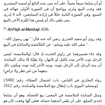
أو أن يتبايعا مبيعاً معيناً، على أنه متى نبذه البائع أو لمسه المشتري
فقد وجب البيع ولزم. وواضح أن في الصورة الأولى جهالة في
المبيع، وفي الصورة الثانية خللاً في إرادة المتبايعين، لأنه لا يُدرى
متى يلقي ذاك أو يلمس هذا ليُلزم الآخر بالبيع.
[6]
Al-Fiqh al-Manhaji
, 6/36.
وقد روى أبو سعيد الخدري رضي اله عنه قال: " نهى رسول الله -
صلى الله عليه وسلم - عن المُلاَمَسَةِ والمنابَذَةِ في البيع ".
وقد جاء تفسيرهما عن راوي الحديث إذ قال: (والملامسة: لمس
الرجل ثوب الآخر بيده بالليل أو بالنهار، ولا يقلِبُهُ إلا بذلك. المنابذة:
أن ينبذ الرجل إلى الرجل بثوبه، وينبذ الآخر إليه ثوبه، ويكون ذلك
بيعهما من غير نظر ولا تراضٍ).
(رواه البخاري في اللباس، باب: اشتمال الصمّاء، رقم: 5482.
ومسلم: البيوع، باب: إبطال بيع الملامسة والمنابذة، رقم: 1512).
ومثل المنابذة الملامسة في المعنى: بيع الحصاة، وهو أن يتبايعا
إحدى السلع، على أن يلقي أحدهما حصاة، فعلى أيّها وقعت كان هو