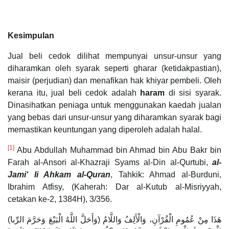
Kesimpulan
Jual beli cedok dilihat mempunyai unsur-unsur yang
diharamkan oleh syarak seperti gharar (ketidakpastian),
maisir (perjudian) dan menafikan hak khiyar pembeli. Oleh
kerana itu, jual beli cedok adalah
haram
di sisi syarak.
Dinasihatkan peniaga untuk menggunakan kaedah jualan
yang bebas dari unsur-unsur yang diharamkan syarak bagi
memastikan keuntungan yang diperoleh adalah halal.
[1]
Abu Abdullah Muhammad bin Ahmad bin Abu Bakr bin
Farah al-Ansori al-Khazraji Syams al-Din al-Qurtubi,
al-
Jami‘ li Ahkam al-Quran
, Tahkik: Ahmad al-Burduni,
Ibrahim Atfisy, (Kaherah: Dar al-Kutub al-Misriyyah,
cetakan ke-2, 1384H), 3/356.
(وَأَحَلَّ اللَّهُ الْبَيْعَ وَحَرَّمَ الرِّبا) هَذَا مِنْ عُمُومِ الْقُرْآنِ، وَالْأَلِفُ وَاللَّامُ