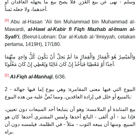
وسلم - نهى عن بيع الغَرَرِ. فلا يصح بيع ما يجهله العاقدان أو
أحدهما، ولا جعله ثمناً.
[4]
Abu al-Hasan ‘Ali bin Muhammad bin Muhammad al-
Mawardi,
al-Hawi al-Kabir fi Fiqh Mazhab al-Imam al-
Syafi‘i
, (Beirut-Lubnan: Dar al-Kutub al-‘Ilmiyyah, cetakan
pertama, 1419H), 17/180.
وَالْمَيْسِرُ هُوَ الْقِمَارُ وَالْقِمَارُ مَا لَمْ يَحِلَّ أَنْ يَكُونَ كُلُّ وَاحِدٍ مِنْهُمَا
آخِذًا أَوْ مُعْطِيًا فَيَأْخُذُ إِنْ كَانَ غَالِبًا وَيُعْطِي إِنْ كَانَ مَغْلُوبًا.
[5]
Al-Fiqh al-Manhaji
, 6/36.
2 - البيوع التي فيها معنى المقامرة: وهي بيوع إما فيها جهالة
بالمبيع أو خلل في إرادة العاقدين، ومما نُصًّ عليه من هذه البيوع:
بيع المنابذة أو الملامسة: وهو أن يتبايعا أحد المبيعات دون تعيين،
فإذا نبذ - أي ألقى - البائع أحدها ولمس المشتري أحدها كان هو
المبيع. ومنها أن يبيعه الثوب - مثلاً - في الظلمة، فيلمسه دون أن
يراه.