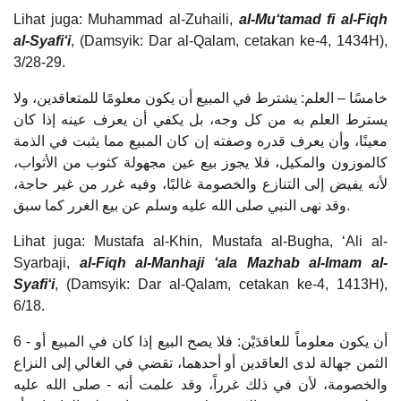
Lihat juga: Muhammad al-Zuhaili,
al-Mu‘tamad fi al-Fiqh
al-Syafi‘i
, (Damsyik: Dar al-Qalam, cetakan ke-4, 1434H),
3/28-29.
خامسًا – العلم: يشترط في المبيع أن يكون معلومًا للمتعاقدين، ولا
يسترط العلم به من كل وجه، بل يكفي أن يعرف عينه إذا كان
معينًا، وأن يعرف قدره وصفته إن كان المبيع مما يثبت في الذمة
كالموزون والمكيل، فلا يجوز بيع عين مجهولة كثوب من الأثواب،
لأنه يفيض إلى التنازع والخصومة غالبًا، وفيه غرر من غير حاجة،
وقد نهى النبي صلى الله عليه وسلم عن بيع الغرر كما سبق.
Lihat juga: Mustafa al-Khin, Mustafa al-Bugha, ‘Ali al-
Syarbaji,
al-Fiqh al-Manhaji ‘ala Mazhab al-Imam al-
Syafi‘i
, (Damsyik: Dar al-Qalam, cetakan ke-4, 1413H),
6/18.
6 - أن يكون معلوماً للعاقدَيْن: فلا يصح البيع إذا كان في المبيع أو
الثمن جهالة لدى العاقدين أو أحدهما، تقضي في الغالي إلى النزاع
والخصومة، لأن في ذلك غرراً، وقد علمت أنه - صلى الله عليه