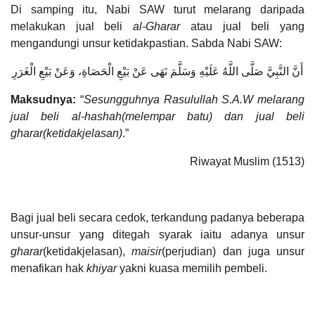
Di samping itu, Nabi SAW turut melarang daripada
melakukan jual beli
al-Gharar
atau jual beli yang
mengandungi unsur ketidakpastian. Sabda Nabi SAW:
أَنَّ النَّبِيَّ صَلَّى اللَّهُ عَلَيْهِ وَسَلَّمَ نَهَى عَنْ بَيْعِ الْحَصَاةِ، وَعَنْ بَيْعِ الْغَرَرِ
Maksudnya:
“
Sesungguhnya Rasulullah S.A.W melarang
jual beli al-hashah(melempar batu) dan jual beli
gharar(ketidakjelasan)
.”
Riwayat Muslim (1513)
Bagi jual beli secara cedok, terkandung padanya beberapa
unsur-unsur yang ditegah syarak iaitu adanya unsur
gharar
(ketidakjelasan),
maisir
(perjudian) dan juga unsur
menafikan hak
khiyar
yakni kuasa memilih pembeli.