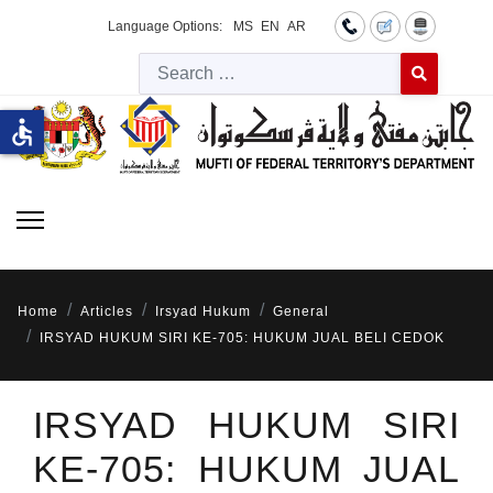
Language Options:
MS
EN
AR
Searc
Type 2 or more 
accessible
Home
Articles
Irsyad Hukum
General
IRSYAD HUKUM SIRI KE-705: HUKUM JUAL BELI CEDOK
IRSYAD HUKUM SIRI
KE-705: HUKUM JUAL