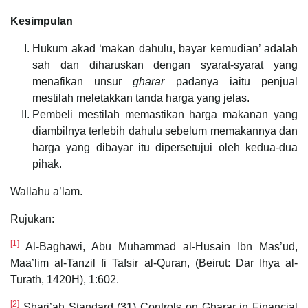
Kesimpulan
Hukum akad ‘makan dahulu, bayar kemudian’ adalah
sah dan diharuskan dengan syarat-syarat yang
menafikan unsur
gharar
padanya iaitu penjual
mestilah meletakkan tanda harga yang jelas.
Pembeli mestilah memastikan harga makanan yang
diambilnya terlebih dahulu sebelum memakannya dan
harga yang dibayar itu dipersetujui oleh kedua-dua
pihak.
Wallahu a’lam.
Rujukan:
[1]
Al-Baghawi, Abu Muhammad al-Husain Ibn Mas’ud,
Maa’lim al-Tanzil fi Tafsir al-Quran, (Beirut: Dar Ihya al-
Turath, 1420H), 1:602.
[2]
Shari’ah Standard (31) Controls on Gharar in Financial