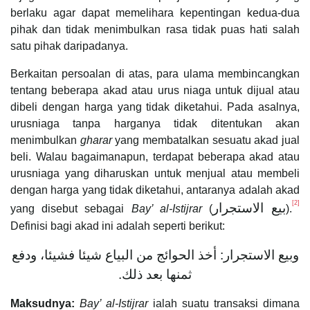
berlaku agar dapat memelihara kepentingan kedua-dua
pihak dan tidak menimbulkan rasa tidak puas hati salah
satu pihak daripadanya.
Berkaitan persoalan di atas, para ulama membincangkan
tentang beberapa akad atau urus niaga untuk dijual atau
dibeli dengan harga yang tidak diketahui. Pada asalnya,
urusniaga tanpa harganya tidak ditentukan akan
menimbulkan
gharar
yang membatalkan sesuatu akad jual
beli. Walau bagaimanapun, terdapat beberapa akad atau
urusniaga yang diharuskan untuk menjual atau membeli
dengan harga yang tidak diketahui, antaranya adalah akad
[2]
بيع الاستجرار
yang disebut sebagai
Bay’ al-Istijrar
(
).
Definisi bagi akad ini adalah seperti berikut:
وبيع الاستجرار: أخذ الحوائج من البياع شيئا فشيئا، ودفع
ثمنها بعد ذلك.
Maksudnya:
Bay’ al-Istijrar
ialah suatu transaksi dimana