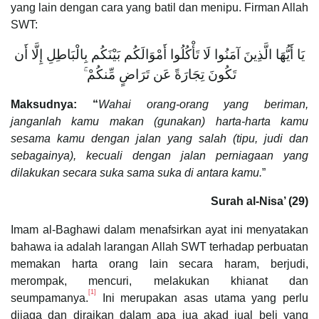
yang lain dengan cara yang batil dan menipu. Firman Allah
SWT:
يَا أَيُّهَا الَّذِينَ آمَنُوا لَا تَأْكُلُوا أَمْوَالَكُم بَيْنَكُم بِالْبَاطِلِ إِلَّا أَن
تَكُونَ تِجَارَةً عَن تَرَاضٍ مِّنكُمْ ۚ
Maksudnya: “
Wahai orang-orang yang beriman,
janganlah kamu makan (gunakan) harta-harta kamu
sesama kamu dengan jalan yang salah (tipu, judi dan
sebagainya), kecuali dengan jalan perniagaan yang
dilakukan secara suka sama suka di antara kamu.
”
Surah al-Nisa’ (29)
Imam al-Baghawi dalam menafsirkan ayat ini menyatakan
bahawa ia adalah larangan Allah SWT terhadap perbuatan
memakan harta orang lain secara haram, berjudi,
merompak, mencuri, melakukan khianat dan
[1]
seumpamanya.
Ini merupakan asas utama yang perlu
dijaga dan diraikan dalam apa jua akad jual beli yang