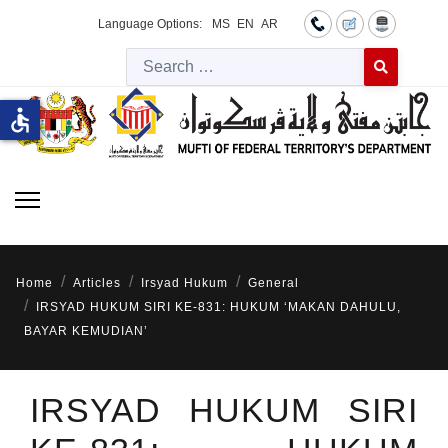
Language Options:
MS
EN
AR
Searc
Type 2 or more 
accessible
Home
Articles
Irsyad Hukum
General
IRSYAD HUKUM SIRI KE-831: HUKUM ‘MAKAN DAHULU,
BAYAR KEMUDIAN’
IRSYAD HUKUM SIRI