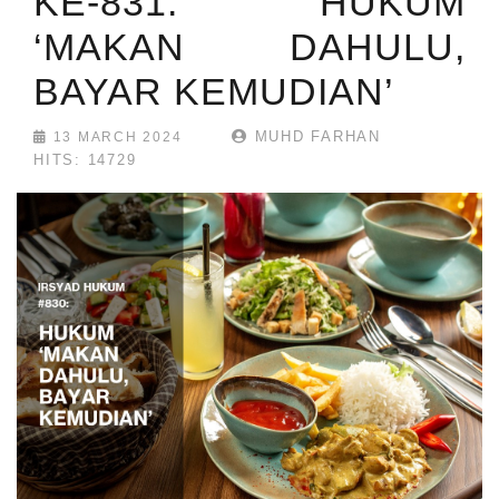
KE-831: HUKUM
‘MAKAN DAHULU,
BAYAR KEMUDIAN’
MUHD FARHAN
13 MARCH 2024
HITS: 14729