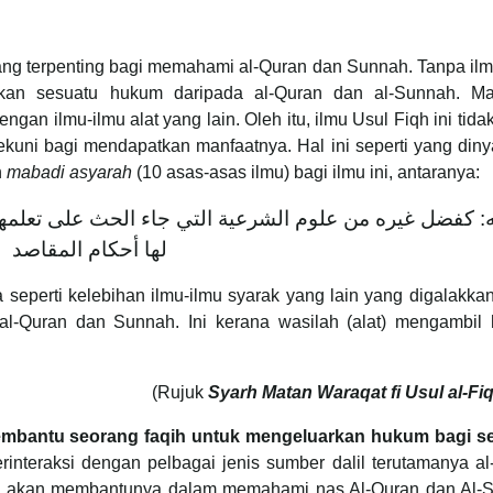
ang terpenting bagi memahami al-Quran dan Sunnah. Tanpa il
rkan sesuatu hukum daripada al-Quran dan al-Sunnah. Ma
gan ilmu-ilmu alat yang lain. Oleh itu, ilmu Usul Fiqh ini tida
tekuni bagi mendapatkan manfaatnya. Hal ini seperti yang din
n
mabadi asyarah
(10 asas-asas ilmu) bagi ilmu ini, antaranya:
 كفضل غيره من علوم الشرعية التي جاء الحث على تعلمها 
لها أحكام المقاصد
seperti kelebihan ilmu-ilmu syarak yang lain yang digalakka
al-Quran dan Sunnah. Ini kerana wasilah (alat) mengambil
(Rujuk
Syarh Matan Waraqat fi Usul al-Fiq
mbantu seorang faqih untuk mengeluarkan hukum
bagi s
rinteraksi dengan pelbagai jenis sumber dalil terutamanya a
iqh akan membantunya dalam memahami nas Al-Quran dan Al-