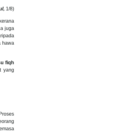
ul,
1/8)
kerana
ia juga
ripada
a hawa
u fiqh
t yang
Proses
seorang
semasa