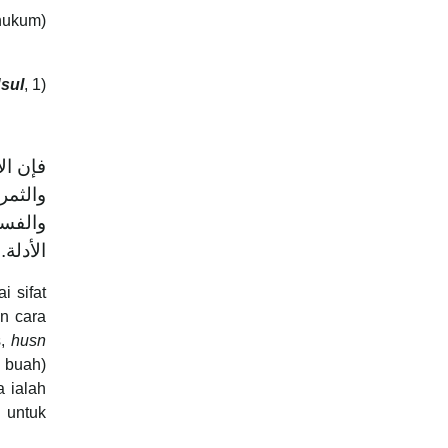
 hukum)
Usul
, 1)
فإن  .
والثمر
والفسا
الأدلة
 sifat
n cara
s,
husn
 buah)
a ialah
u untuk