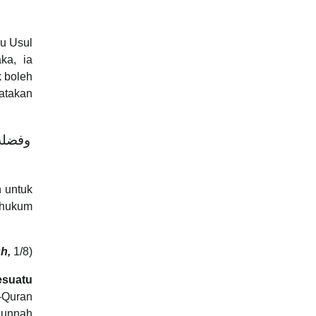
mu Usul
ka, ia
k boleh
yatakan
وفضله:
n untuk
 hukum
h,
1/8)
esuatu
l-Quran
Sunnah