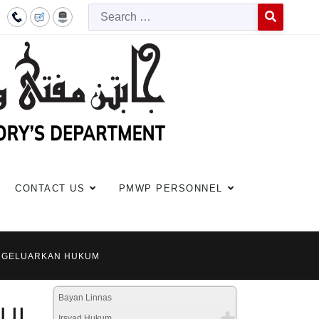
Searc
Type 2 or more c
CONTACT US
PMWP PERSONNEL
MENGELUARKAN HUKUM
Bayan Linnas
SUL
Irsyad Hukum