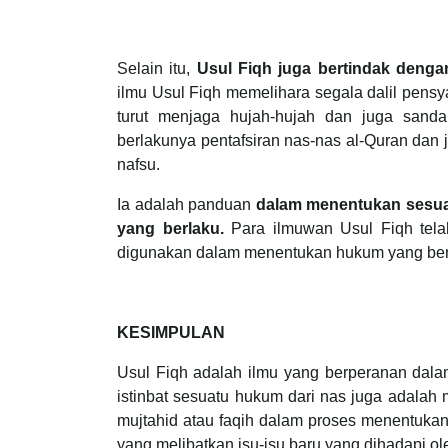
Selain itu,
Usul Fiqh juga bertindak deng
ilmu Usul Fiqh memelihara segala dalil pensy
turut menjaga hujah-hujah dan juga sand
berlakunya pentafsiran nas-nas al-Quran da
nafsu.
Ia adalah panduan
dalam menentukan sesua
yang berlaku.
Para ilmuwan Usul Fiqh tela
digunakan dalam menentukan hukum yang bers
KESIMPULAN
Usul Fiqh adalah ilmu yang berperanan dala
istinbat sesuatu hukum dari nas juga adalah
mujtahid atau faqih dalam proses menentuka
yang melibatkan isu-isu baru yang dihadapi o