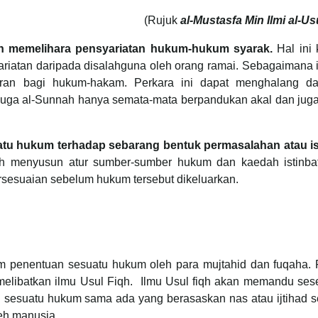
(Rujuk
al-Mustasfa Min Ilmi al-Us
an memelihara pensyariatan hukum-hukum syarak.
Hal ini 
ariatan daripada disalahguna oleh orang ramai. Sebagaimana 
aran bagi hukum-hakam. Perkara ini dapat menghalang da
n juga al-Sunnah hanya semata-mata berpandukan akal dan jug
tu hukum terhadap sebarang bentuk permasalahan atau is
h menyusun atur sumber-sumber hukum dan kaedah istinba
esuaian sebelum hukum tersebut dikeluarkan.
m penentuan sesuatu hukum oleh para mujtahid dan fuqaha. 
 melibatkan ilmu Usul Fiqh. Ilmu Usul fiqh akan memandu se
n sesuatu hukum sama ada yang berasaskan nas atau ijtihad 
leh manusia.