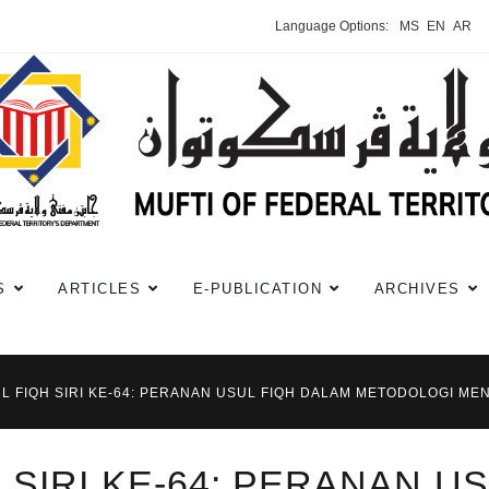
Language Options:
MS
EN
AR
S
ARTICLES
E-PUBLICATION
ARCHIVES
UL FIQH SIRI KE-64: PERANAN USUL FIQH DALAM METODOLOGI 
 SIRI KE-64: PERANAN U