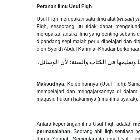
Peranan ilmu Usul Fiqh
Usul Fiqh merupakan satu ilmu alat (
wasail
) y
Fiqh, seseorang itu tidak dapat mengelua
merupakan antara ilmu yang penting sebaris den
dipandang sepi malah perlu dipelajari dan di
oleh Syeikh Abdul Karim al-Khudair berkenaa
.
وتعليمها في الكتاب والسنة؛ لأن الوسائل
Maksudnya:
Kelebihannya (Usul Fiqh): Sama 
mempelajari dan mengajarkannya di dalam 
maqasid hukum hakamnya (ilmu-ilmu syarak).
Antara kepentingan ilmu Usul Fiqh adalah
me
permasalahan.
Seorang ahli fiqh sentiasa be
dan al-Sunnah. Sementara itu, ilmu Usul F