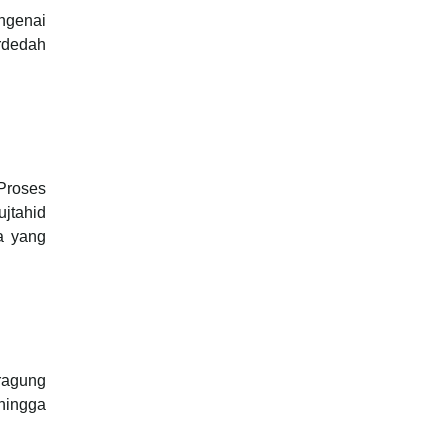
ngenai
rdedah
Proses
ujtahid
a yang
eragung
hingga