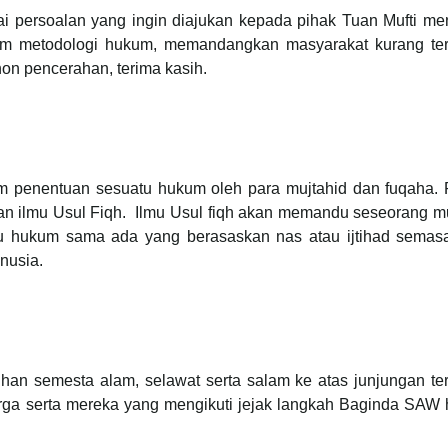
 persoalan yang ingin diajukan kepada pihak Tuan Mufti me
alam metodologi hukum, memandangkan masyarakat kurang te
on pencerahan, terima kasih.
m penentuan sesuatu hukum oleh para mujtahid dan fuqaha. 
kan ilmu Usul Fiqh. Ilmu Usul fiqh akan memandu seseorang m
tu hukum sama ada yang berasaskan nas atau ijtihad semas
nusia.
uhan semesta alam, selawat serta salam ke atas junjungan t
ga serta mereka yang mengikuti jejak langkah Baginda SAW 