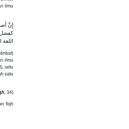
n ilmu
إِنَّ 
كفضل ا
اللغة 
inbat)
an ilmu
, iaitu
h satu
iqh
, 34)
an fiqh