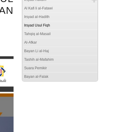
AN
Al Kafi li al-Fatawi
Irsyad al-Hadith
Irsyad Usul Fiqh
Tahqiq al-Masail
Al-Afkar
Bayan Li al-Haj
Tashih al-Mafahim
Suara Pemikir
Bayan al-Falak