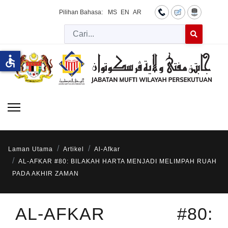
Pilihan Bahasa:
MS
EN
AR
Cari
Type 2 or more 
accessible
Laman Utama
Artikel
Al-Afkar
AL-AFKAR #80: BILAKAH HARTA MENJADI MELIMPAH RUAH
PADA AKHIR ZAMAN
AL-AFKAR #80: