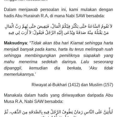
Dalam menjawab persoalan ini, kami mulakan dengan
hadis Abu Hurairah R.A, di mana Nabi SAW bersabda:
لاَ تَقُومُ السَّاعَةُ حَتَّى يَكْثُرَ فِيْكُمُ الْمَالُ، فَيَفِيضَ حَتَّى يُهِمَّ رَبَّ الْمَالِ
مَنْ يَقْبَلُهُ مِنْهُ صَدَقَةً وَيُدْعَى إِلَيْهِ الرَّجُلُ فَيَقُولُ: لاَ أَرَبَ لِي فِيهِ
Maksudnya
: “
Tidak akan tiba hari Kiamat sehingga harta
menjadi banyak pada kamu, harta itu terus melimpah ruah
sehingga membingungkan pemiliknya siapakah yang
mahu menerima sedekah darinya. Lalu seseorang
dipanggil, kemudian dia berkata, ‘Aku tidak
memerlukannya.’
Riwayat al-Bukhari (1412) dan Muslim (157)
Manakala dalam hadis yang diriwayatkan daripada Abu
Musa R.A, Nabi SAW bersabda:
لَيَأْتِيَنَّ عَلَى النَّاسِ زَمَانٌ يَطُوفُ الرَّجُلُ فِيهِ بِالصَّدَقَةِ مِنَ الذَّهَبِ، ثُمَّ