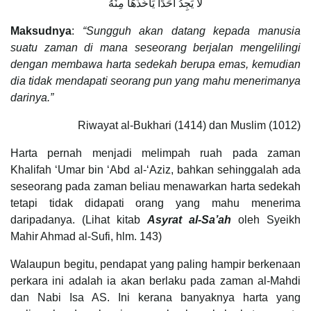
لاَ يَجِدُ أَحَدًا يَأْخُذُهَا مِنْهُ
Maksudnya
:
“Sungguh akan datang kepada manusia
suatu zaman di mana seseorang berjalan mengelilingi
dengan membawa harta sedekah berupa emas, kemudian
dia tidak mendapati seorang pun yang mahu menerimanya
darinya.”
Riwayat al-Bukhari (1414) dan Muslim (1012)
Harta pernah menjadi melimpah ruah pada zaman
Khalifah ‘Umar bin ‘Abd al-‘Aziz, bahkan sehinggalah ada
seseorang pada zaman beliau menawarkan harta sedekah
tetapi tidak didapati orang yang mahu menerima
daripadanya. (Lihat kitab
Asyrat al-Sa’ah
oleh Syeikh
Mahir Ahmad al-Sufi, hlm. 143)
Walaupun begitu, pendapat yang paling hampir berkenaan
perkara ini adalah ia akan berlaku pada zaman al-Mahdi
dan Nabi Isa AS. Ini kerana banyaknya harta yang