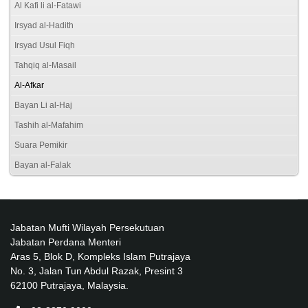
Al Kafi li al-Fatawi
Irsyad al-Hadith
Irsyad Usul Fiqh
Tahqiq al-Masail
Al-Afkar
Bayan Li al-Haj
Tashih al-Mafahim
Suara Pemikir
Bayan al-Falak
Jabatan Mufti Wilayah Persekutuan
Jabatan Perdana Menteri
Aras 5, Blok D, Kompleks Islam Putrajaya
No. 3, Jalan Tun Abdul Razak, Presint 3
62100 Putrajaya, Malaysia.