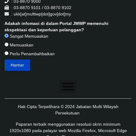
: 03-8870 9000
: 03-8870 9101 / 03-8870 9102
: ukk[at]muftiwp[dot]gov[dot]my
Adakah infomasi di dalam Portal JMWP memenuhi
ekspektasi dan keperluan pelanggan?
Sangat Memuaskan
Memuaskan
Perlu Penambahbaikan
Penafian
Hak Cipta Terpelihara © 2024 Jabatan Mufti Wilayah
Dasar Keselamatan
Persekutuan
Dasar Privasi
Paparan terbaik menggunakan resolusi skrin minimum
1920x1080 pada pelayar web Mozilla Firefox, Microsoft Edge
Dasar Privasi Aplikasi