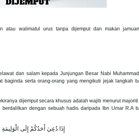
an atau walimatul urus tanpa dijemput dan makan jamua
T, selawat dan salam kepada Junjungan Besar Nabi Muhamma
bat baginda serta orang-orang yang mengikuti jejak langkah 
kiranya dijemput secara khusus adalah wajib menurut majorit
Ia berdalilkan dengan sebuah hadis daripada Ibn Umar R.A 
إِذَا دُعِيَ أَحَدُكُمْ إِلَى الْوَلِيمَةِ فَل