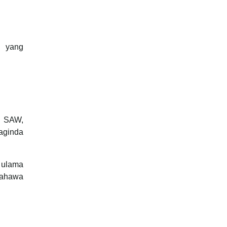
n yang
d SAW,
baginda
i ulama
bahawa