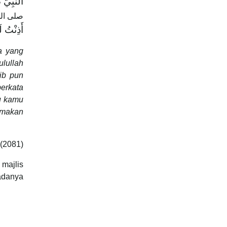
النَّبِي
صلى الل
أَذِنْتُ لَ
a yang
lullah
ib pun
erkata
au kamu
 makan
 (2081)
 majlis
adanya