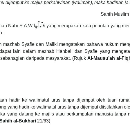
u dijemput ke majlis perkahwinan (walimah), maka hadirlah ia.
Sahih Muslim 
kan kata perintah yang membawa
h.
am mazhab Syafie dan Maliki mengatakan bahawa hukum meng
ndapat lain dalam mazhab Hanbali dan Syafie yang mengata
eh sebahagian daripada masyarakat. (Rujuk
Al-Mausu’ah al-Fiq
aan hadir ke walimatul urus tanpa dijemput oleh tuan ruma
ng yang hadir ke walimatul urus tanpa dijemput diistilahkan ol
Sahih al-Bukhari
21/63)