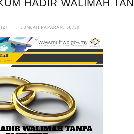
UKUM HADIR WALIMAH TA
IZI
JUMLAH PAPARAN: 58730