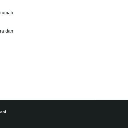
 rumah
ara dan
asi