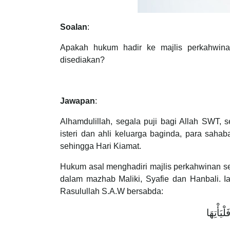
Soalan
:
Apakah hukum hadir ke majlis perkahwin
disediakan?
Jawapan
:
Alhamdulillah, segala puji bagi Allah SW
isteri dan ahli keluarga baginda, para saha
sehingga Hari Kiamat.
Hukum asal menghadiri majlis perkahwinan se
dalam mazhab Maliki, Syafie dan Hanbali. 
Rasulullah S.A.W bersabda:
ْيَأْتِهَا