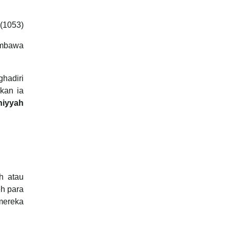
(1053)
hadiri
kan ia
hiyyah
h atau
eh para