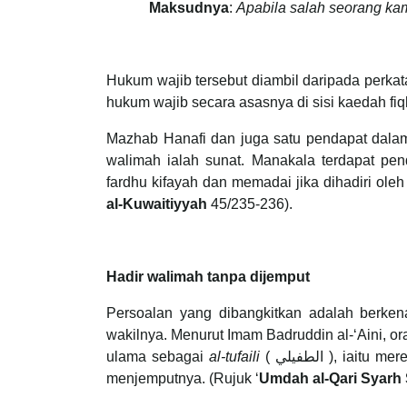
Maksudnya
:
Apabila salah seorang kam
Hukum wajib tersebut diambil daripada perkataan Nabi S.A.W فَلْيَأْتِهَا yang merupa
hukum wajib secara asasnya di sisi kaedah fiq
Mazhab Hanafi dan juga satu pendapat dal
walimah ialah sunat. Manakala terdapat pe
fardhu kifayah dan memadai jika dihadiri ol
al-Kuwaitiyyah
45/235-236).
Hadir walimah tanpa dijemput
Persoalan yang dibangkitkan adalah berken
wakilnya. Menurut Imam Badruddin al-‘Aini, ora
ulama sebagai
al-tufaili
( الطفيلي ), iaitu mereka yang datang ke majlis atau perkumpulan manusia tanpa mereka
menjemputnya. (Rujuk ‘
Umdah al-Qari Syarh 