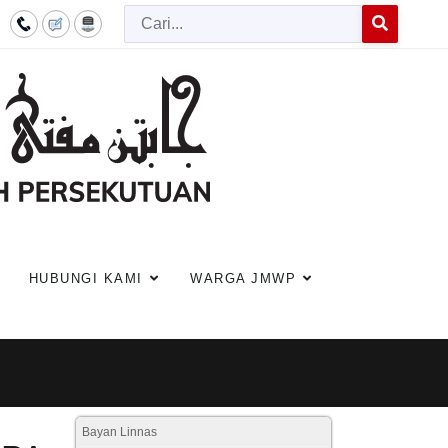
Cari
Type 2 or more c
HUBUNGI KAMI
WARGA JMWP
Bayan Linnas