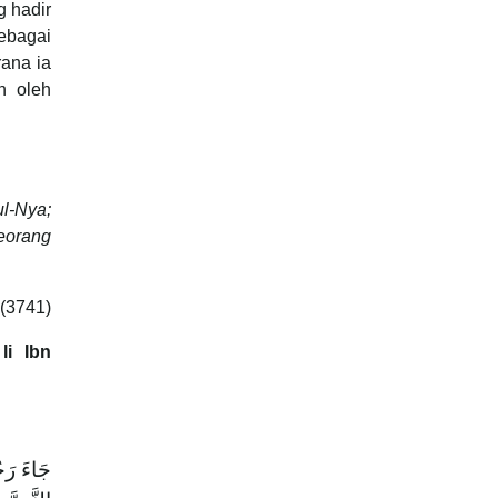
g hadir
sebagai
rana ia
n oleh
ul-Nya;
seorang
(3741)
li Ibn
جَاءَ رَج