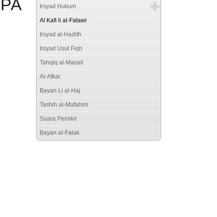
NPA
Irsyad Hukum
Al Kafi li al-Fatawi
Irsyad al-Hadith
Irsyad Usul Fiqh
Tahqiq al-Masail
Al-Afkar
Bayan Li al-Haj
Tashih al-Mafahim
Suara Pemikir
Bayan al-Falak