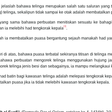
jelaslah bahawa telinga merupakan salah satu saluran yang 
g) telinga, sekalipun tidak sampai ke otak adalah membatalka
a yang sama bahawa perbuatan menitiskan sesuatu ke bahag
[3]
hkan ia melebihi had tengkorak kepala
.
ah ia membatalkan puasa bergantung sejauh manakah had ya
i atas, bahawa puasa terbatal sekiranya titisan di telinga m
bahawa perbuatan mengorek telinga menggunakan hujung jar
rek telinga jenis besi dan sebagainya, ia mampu melangkaui 
had batin bagi kawasan telinga adalah melepasi tengkorak ke
lkan puasa jika ia tidak melebihi kawasan tengkorak kepala.