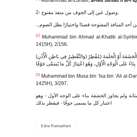
Muhammad al-Zuhaili,
al-Mu‘tamad fi al-Fiq
2- وصول عين إلى الجوف من منفذ مفتوح.
[2]
Muhammad bin Ahmad al-Khatib al-Syirbi
1415H), 2/156.
(وَالتَّقْطِيرُ فِي بَاطِنِ الْأُذُنِ) وَإِنْ لَمْ يَصِلْ إلَى الدِّمَاغِ (وَ) بَاطِنِ (الْإِحْلِيلِ) وَهُوَ مَخْرَجُ الْبَوْلِ مِنْ الذَّكَرِ وَاللَّبَنِ مِنْ الثَّدْيِ وَإِنْ لَمْ يَصِلْ إلَى الْمَثَانَةِ وَلَمْ يُجَاوِزْ الْحَشَفَةَ أَوْ الْحَلَمَةَ (مُفْطِرٌ
بِنَاءً عَلَى الْوَجْهِ الْأَوَّلِ، وَهُوَ اعْتِبَارُ كُلِّ مَا يُسَمَّى جَوْفًا
[3]
Muhammad bin Musa bin ‘Isa bin ‘Ali al-Dam
1425H), 3/297.
نة ولم يجاوز الحشفة بناء على الوجه الأول - وهو
اعتبار كل ما يسمى جوفًا - فيفطر بذلك
Edisi Ramadhan