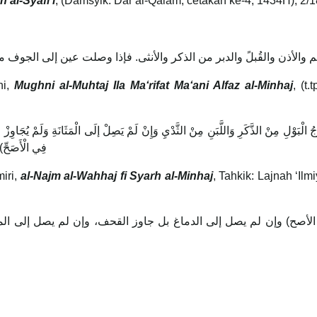
h al-Syafi‘i
, (Damsyik: Dar al-Qalam, cetakan ke-4, 1434H), 2/1
ni,
Mughni al-Muhtaj Ila Ma‘rifat Ma‘ani Alfaz al-Minhaj
, (t
فِي الْأَصَحِّ) 
iri,
al-Najm al-Wahhaj fi Syarh al-Minhaj
, Tahkik: Lajnah ‘Il
لأصح) وإن لم يصل إلى الدماغ بل جاوز القحف، وإن لم يصل إلى المثا