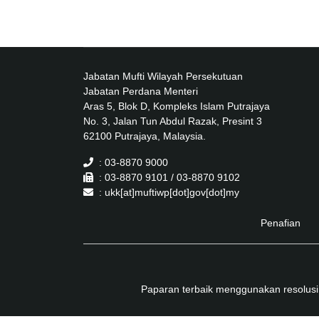
Jabatan Mufti Wilayah Persekutuan
Jabatan Perdana Menteri
Aras 5, Blok D, Kompleks Islam Putrajaya
No. 3, Jalan Tun Abdul Razak, Presint 3
62100 Putrajaya, Malaysia.
: 03-8870 9000
: 03-8870 9101 / 03-8870 9102
: ukk[at]muftiwp[dot]gov[dot]my
Penafian
Paparan terbaik menggunakan resolusi 