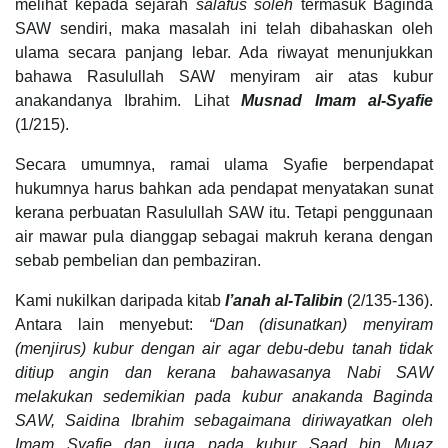
melihat kepada sejarah
salafus soleh
termasuk Baginda
SAW sendiri, maka masalah ini telah dibahaskan oleh
ulama secara panjang lebar. Ada riwayat menunjukkan
bahawa Rasulullah SAW menyiram air atas kubur
anakandanya Ibrahim. Lihat
Musnad Imam al-Syafie
(1/215).
Secara umumnya, ramai ulama Syafie berpendapat
hukumnya harus bahkan ada pendapat menyatakan sunat
kerana perbuatan Rasulullah SAW itu. Tetapi penggunaan
air mawar pula dianggap sebagai makruh kerana dengan
sebab pembelian dan pembaziran.
Kami nukilkan daripada kitab
I’anah al-Talibin
(2/135-136).
Antara lain menyebut:
“Dan (disunatkan) menyiram
(menjirus) kubur dengan air agar debu-debu tanah tidak
ditiup angin dan kerana bahawasanya Nabi SAW
melakukan sedemikian pada kubur anakanda Baginda
SAW, Saidina Ibrahim sebagaimana diriwayatkan oleh
Imam Syafie dan juga pada kubur Saad bin Muaz