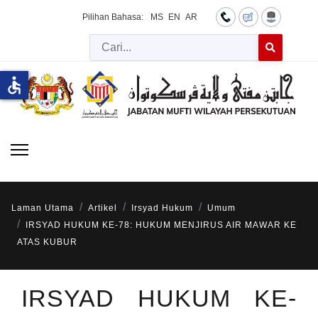
Pilihan Bahasa:
MS
EN
AR
Cari
Type 2 or more 
accessible
Laman Utama
Artikel
Irsyad Hukum
Umum
IRSYAD HUKUM KE-78: HUKUM MENJIRUS AIR MAWAR KE
ATAS KUBUR
IRSYAD HUKUM KE-