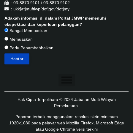
: 03-8870 9101 / 03-8870 9102
: ukk[at]muftiwp[dot]gov[dot]my
Adakah infomasi di dalam Portal JMWP memenuhi
ekspektasi dan keperluan pelanggan?
Sangat Memuaskan
Memuaskan
Perlu Penambahbaikan
Penafian
Hak Cipta Terpelihara © 2024 Jabatan Mufti Wilayah
Dasar Keselamatan
Persekutuan
Dasar Privasi
Paparan terbaik menggunakan resolusi skrin minimum
1920x1080 pada pelayar web Mozilla Firefox, Microsoft Edge
Dasar Privasi Aplikasi
atau Google Chrome versi terkini