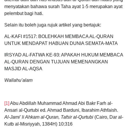
menyatakan bahawa surah Taha ayat 1-5 merupakan ayat
pelembut bagi hati.
Selain itu boleh juga rujuk artikel yang bertajuk:
AL-KAFI #1517: BOLEHKAH MEMBACA AL-QURAN
UNTUK MENDAPAT HABUAN DUNIA SEMATA-MATA
IRSYAD AL-FATWA KE-93: APAKAH HUKUM MEMBACA
AL-QURAN DENGAN TUJUAN MEMENANGKAN
MASJID AL-AQSA
Wallahu’alam
[1]
Abu Abdillah Muhammad Ahmad Abi Bakr Farh al-
Ansari al-Qurtubi ed. Ahmad Barduni, Ibarahim Athfaish.
Al-Jami’ li Ahkam al-Quran, Tafsir al-Qurtubi
(Cairo, Dar al-
Kutb al-Misriyyah, 1384H) 10:316