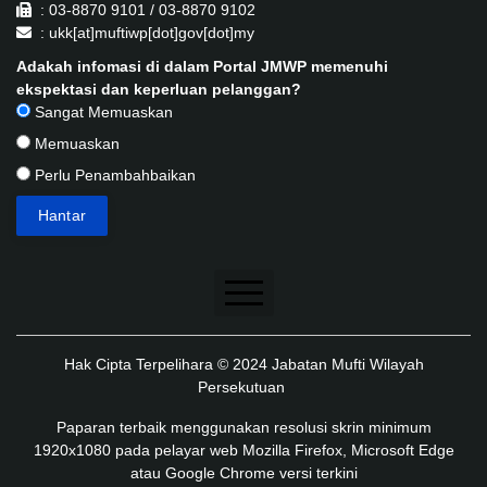
: 03-8870 9101 / 03-8870 9102
: ukk[at]muftiwp[dot]gov[dot]my
Adakah infomasi di dalam Portal JMWP memenuhi
ekspektasi dan keperluan pelanggan?
Sangat Memuaskan
Memuaskan
Perlu Penambahbaikan
Penafian
Hak Cipta Terpelihara © 2024 Jabatan Mufti Wilayah
Dasar Keselamatan
Persekutuan
Dasar Privasi
Paparan terbaik menggunakan resolusi skrin minimum
1920x1080 pada pelayar web Mozilla Firefox, Microsoft Edge
Dasar Privasi Aplikasi
atau Google Chrome versi terkini