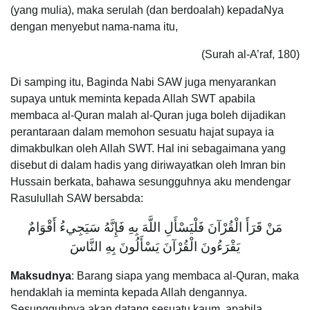
(yang mulia), maka serulah (dan berdoalah) kepadaNya
dengan menyebut nama-nama itu,
(Surah al-A’raf, 180)
Di samping itu, Baginda Nabi SAW juga menyarankan
supaya untuk meminta kepada Allah SWT apabila
membaca al-Quran malah al-Quran juga boleh dijadikan
perantaraan dalam memohon sesuatu hajat supaya ia
dimakbulkan oleh Allah SWT. Hal ini sebagaimana yang
disebut di dalam hadis yang diriwayatkan oleh Imran bin
Hussain berkata, bahawa sesungguhnya aku mendengar
Rasulullah SAW bersabda:
مَنْ قَرَأَ الْقُرْآنَ فَلْيَسْأَلِ اللَّهَ بِهِ فَإِنَّهُ سَيَجِيءُ أَقْوَامٌ
يَقْرَءُونَ الْقُرْآنَ يَسْأَلُونَ بِهِ النَّاسَ
Maksudnya
: Barang siapa yang membaca al-Quran, maka
hendaklah ia meminta kepada Allah dengannya.
Sesungguhnya akan datang sesuatu kaum, apabila