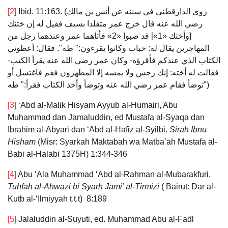
[2]
Ibid. 11:163. (روى الدارقطني في سننه عن أنس بن مالك
رضي الله عنه قال خرج عمر متقلدا بسيف فقيل له إن ختنك
[وأختك «1»] قد صبوا «2» فأتاهما عمر وعندهما رجل من
المهاجرين يقال له: خباب وكانوا يقرءون:" طه". فقال: أعطوني
الكتاب الذي عندكم فأقرؤه- وكان عمر رضي الله عنه يقرأ الكتب-
فقالت له أخته: إنك رجس ولا يمسه إلا المطهرون فقم فاغتسل أو
توضأ فقام عمر رضي الله عنه وتوضأ وأخذ الكتاب فقرأ:" طه")
[3]
‘Abd al-Malik Hisyam Ayyub al-Humairi, Abu
Muhammad dan Jamaluddin, ed Mustafa al-Syaqa dan
Ibrahim al-Abyari dan ‘Abd al-Hafiz al-Syilbi.
Sirah
Ibnu
Hisham
(Misr: Syarkah Maktabah wa Matba’ah Mustafa al-
Babi al-Halabi 1375H) 1:344-346
[4]
Abu ‘Ala Muhammad ‘Abd al-Rahman al-Mubarakfuri,
Tuhfah al-Ahwazi bi Syarh Jami’ al-Tirmizi
( Bairut: Dar al-
Kutb al-‘Ilmiyyah t.t.t) 8:189
[5]
Jalaluddin al-Suyuti, ed. Muhammad Abu al-Fadl