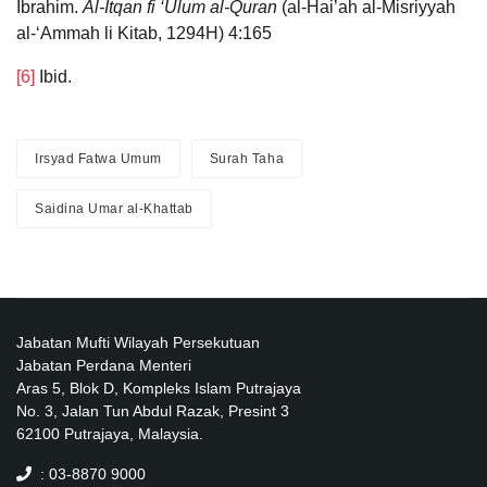
Ibrahim.
Al-Itqan fi ‘Ulum al-Quran
(al-Hai’ah al-Misriyyah
al-‘Ammah li Kitab, 1294H) 4:165
[6]
Ibid.
Irsyad Fatwa Umum
Surah Taha
Saidina Umar al-Khattab
Jabatan Mufti Wilayah Persekutuan
Jabatan Perdana Menteri
Aras 5, Blok D, Kompleks Islam Putrajaya
No. 3, Jalan Tun Abdul Razak, Presint 3
62100 Putrajaya, Malaysia.
: 03-8870 9000