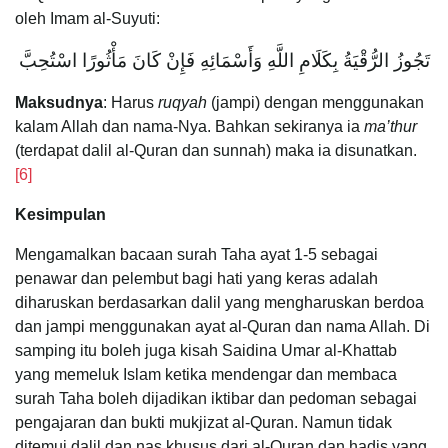
oleh Imam al-Suyuti:
تَجُوزُ الرُّقْيَةُ بِكَلَامِ اللَّهِ وَأَسْمَائِهِ فَإِنْ كَانَ مَأْثُورًا اسْتُحِبَّ
Maksudnya
: Harus
ruqyah
(jampi) dengan menggunakan
kalam Allah dan nama-Nya. Bahkan sekiranya ia
ma’thur
(terdapat dalil al-Quran dan sunnah) maka ia disunatkan.
[6]
Kesimpulan
Mengamalkan bacaan surah Taha ayat 1-5 sebagai
penawar dan pelembut bagi hati yang keras adalah
diharuskan berdasarkan dalil yang mengharuskan berdoa
dan jampi menggunakan ayat al-Quran dan nama Allah. Di
samping itu boleh juga kisah Saidina Umar al-Khattab
yang memeluk Islam ketika mendengar dan membaca
surah Taha boleh dijadikan iktibar dan pedoman sebagai
pengajaran dan bukti mukjizat al-Quran. Namun tidak
ditemui dalil dan nas khusus dari al-Quran dan hadis yang