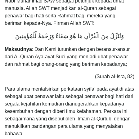
Nabi Muhammad SAW sebagai petunjuk kepada umat
manusia. Allah SWT menjadikan al-Quran sebagai
penawar bagi hati serta Rahmat bagi mereka yang
beriman kepada-Nya. Firman Allah SWT:
وَنُنَزِّلُ مِنَ الْقُرْآنِ مَا هُوَ شِفَاءٌ وَرَحْمَةٌ لِّلْمُؤْمِنِينَ
Maksudnya
: Dan Kami turunkan dengan beransur-ansur
dari Al-Quran Aya-ayat Suci yang menjadi ubat penawar
dan rahmat bagi orang-orang yang beriman kepadanya;
(Surah al-Isra, 82)
Para ulama mentafsirkan perkataan syifa’ pada ayat di atas
sebagai ubat penawar iaitu sebagai penawar bagi hati dari
segala kejahilan kemudian dianugerahkan kepadanya
kesembuhan dengan diberi ilmu kefahaman. Perkara ini
sebagaimana yang disebut oleh Imam al-Qurtubi dengan
menukilkan pandangan para ulama yang menyatakan
bahawa: