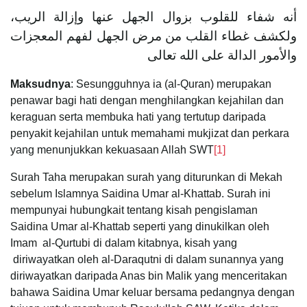
أنه شفاء للقلوب بزوال الجهل عنها وإزالة الريب،
ولكشف غطاء القلب من مرض الجهل لفهم المعجزات
والأمور الدالة على الله تعالى
Maksudnya
: Sesungguhnya ia (al-Quran) merupakan
penawar bagi hati dengan menghilangkan kejahilan dan
keraguan serta membuka hati yang tertutup daripada
penyakit kejahilan untuk memahami mukjizat dan perkara
yang menunjukkan kekuasaan Allah SWT
[1]
Surah Taha merupakan surah yang diturunkan di Mekah
sebelum Islamnya Saidina Umar al-Khattab. Surah ini
mempunyai hubungkait tentang kisah pengislaman
Saidina Umar al-Khattab seperti yang dinukilkan oleh
Imam al-Qurtubi di dalam kitabnya, kisah yang
diriwayatkan oleh al-Daraqutni di dalam sunannya yang
diriwayatkan daripada Anas bin Malik yang menceritakan
bahawa Saidina Umar keluar bersama pedangnya dengan