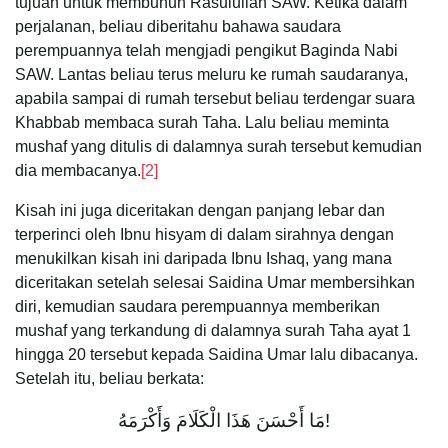
tujuan untuk membunuh Rasulullah SAW. Ketika dalam
perjalanan, beliau diberitahu bahawa saudara
perempuannya telah mengjadi pengikut Baginda Nabi
SAW. Lantas beliau terus meluru ke rumah saudaranya,
apabila sampai di rumah tersebut beliau terdengar suara
Khabbab membaca surah Taha. Lalu beliau meminta
mushaf yang ditulis di dalamnya surah tersebut kemudian
dia membacanya.
[2]
Kisah ini juga diceritakan dengan panjang lebar dan
terperinci oleh Ibnu hisyam di dalam sirahnya dengan
menukilkan kisah ini daripada Ibnu Ishaq, yang mana
diceritakan setelah selesai Saidina Umar membersihkan
diri, kemudian saudara perempuannya memberikan
mushaf yang terkandung di dalamnya surah Taha ayat 1
hingga 20 tersebut kepada Saidina Umar lalu dibacanya.
Setelah itu, beliau berkata:
مَا أَحْسَنَ هَذَا الْكَلَامَ وَأَكْرَمَهُ!