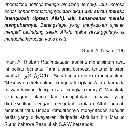
(memotong telinga-telinga binatang ternak), lalu mereka
benar-benar memotongnya
, dan akan aku suruh mereka
(mengubah ciptaan Allah), lalu benar-benar mereka
mengubahnya
. Barangsiapa yang menjadikan syaitan
menjadi pelindung selain Allah, maka sesungguhnya ia
menderita kerugian yang nyata
.
Surah Al-Nisaa (119)
Imam Al-Thabari
Rahimahullah
apabila menafsirkan ayat
ini beliau berkata: Para ulama berbeza tentang tafsiran
ayat فَلَيُغَيِّرُنَّ خَلْقَ اللَّهِ . Sebahagian mereka mengatakan:
“Nescaya mereka akan mengubah ciptaan Allah daripada
haiwan-haiwan dengan cara mengkasikannya”. Manakala
sebahagian ulama lain mengatakan bahawa yang
dimaksudkan dengan mengubah ciptaan Allah adalah
membuat tatu. Beliau kemudiannya menyertakan sebuah
hadis yang diriwayatkan daripada Abdullah bin Mas’ud
R.anh
bahawa Rasulullah S.A.W bersabda: