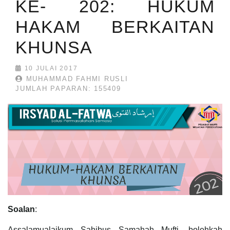
KE- 202: HUKUM
HAKAM BERKAITAN
KHUNSA
10 JULAI 2017
MUHAMMAD FAHMI RUSLI
JUMLAH PAPARAN: 155409
Soalan
:
Assalamualaikum Sahibus Samahah Mufti, bolehkah