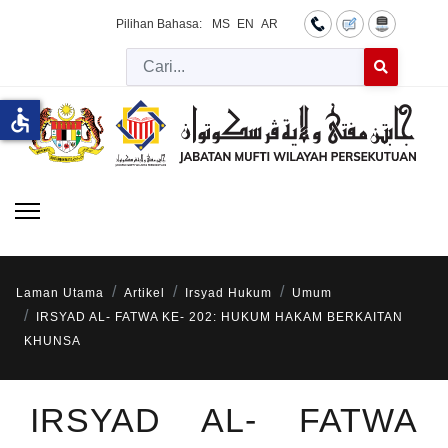
Pilihan Bahasa:
MS
EN
AR
Cari
Type 2 or more 
accessible
Laman Utama
Artikel
Irsyad Hukum
Umum
IRSYAD AL- FATWA KE- 202: HUKUM HAKAM BERKAITAN
KHUNSA
IRSYAD AL- FATWA