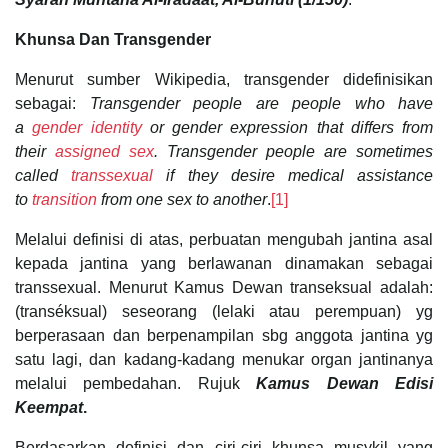
Khunsa Dan Transgender
Menurut sumber Wikipedia, transgender didefinisikan
sebagai:
Transgender people are people who have
a
gender identity
or gender expression that differs from
their
assigned sex
. Transgender people are sometimes
called
transsexual
if they desire medical assistance
to
transition
from one sex to another
.
[1]
Melalui definisi di atas, perbuatan mengubah jantina asal
kepada jantina yang berlawanan dinamakan sebagai
transsexual. Menurut Kamus Dewan transeksual adalah:
(transéksual) seseorang (lelaki atau perempuan) yg
berperasaan dan berpe­nampilan sbg anggota jantina yg
satu lagi, dan kadang-kadang menukar organ jantina­nya
melalui pembedahan. Rujuk
Kamus Dewan Edisi
Keempat
.
Berdasarkan definisi dan ciri-ciri khunsa musykil yang