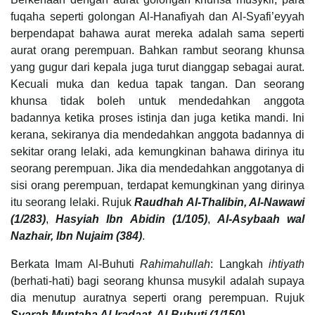
fuqaha seperti golongan Al-Hanafiyah dan Al-Syafi’eyyah
berpendapat bahawa aurat mereka adalah sama seperti
aurat orang perempuan. Bahkan rambut seorang khunsa
yang gugur dari kepala juga turut dianggap sebagai aurat.
Kecuali muka dan kedua tapak tangan. Dan seorang
khunsa tidak boleh untuk mendedahkan anggota
badannya ketika proses istinja dan juga ketika mandi. Ini
kerana, sekiranya dia mendedahkan anggota badannya di
sekitar orang lelaki, ada kemungkinan bahawa dirinya itu
seorang perempuan. Jika dia mendedahkan anggotanya di
sisi orang perempuan, terdapat kemungkinan yang dirinya
itu seorang lelaki. Rujuk
Raudhah Al-Thalibin, Al-Nawawi
(1/283)
,
Hasyiah Ibn Abidin (1/105)
,
Al-Asybaah wal
Nazhair, Ibn Nujaim (384)
.
Berkata Imam Al-Buhuti
Rahimahullah
: Langkah
ihtiyath
(berhati-hati) bagi seorang khunsa musykil adalah supaya
dia menutup auratnya seperti orang perempuan. Rujuk
Syarah Muntaha Al-Iradaat, Al-Buhuti (1/150)
.