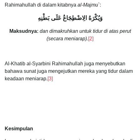
Rahimahullah di dalam kitabnya
al-Majmu`
:
وَيُكْرَهُ الِاضْطِجَاعُ عَلَى بَطْنِهِ
Maksudnya:
dan dimakruhkan untuk tidur di atas perut
(secara meniarap).
[2]
Al-Khatib al-Syarbini Rahimahullah juga menyebutkan
bahawa sunat juga mengejutkan mereka yang tidur dalam
keadaan meniarap.
[3]
Kesimpulan