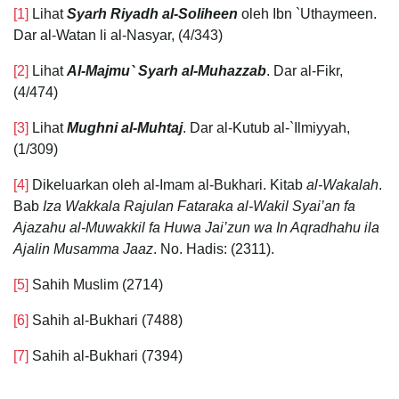
[1]
Lihat
Syarh Riyadh al-Soliheen
oleh Ibn `Uthaymeen.
Dar al-Watan li al-Nasyar, (4/343)
[2]
Lihat
Al-Majmu` Syarh al-Muhazzab
. Dar al-Fikr,
(4/474)
[3]
Lihat
Mughni al-Muhtaj
. Dar al-Kutub al-`Ilmiyyah,
(1/309)
[4]
Dikeluarkan oleh al-Imam al-Bukhari. Kitab
al-Wakalah
.
Bab
Iza Wakkala Rajulan Fataraka al-Wakil Syai’an fa
Ajazahu al-Muwakkil fa Huwa Jai’zun wa In Aqradhahu ila
Ajalin Musamma Jaaz
. No. Hadis: (2311).
[5]
Sahih Muslim (2714)
[6]
Sahih al-Bukhari (7488)
[7]
Sahih al-Bukhari (7394)