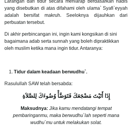
Larangan dari tidur secara meniarap berdasarkan hadis
yang disebutkan di atas difahami oleh ulama` Syafi`eyyah
adalah bersifat makruh. Seeloknya dijauhkan dari
perbuatan tersebut.
Di akhir perbincangan ini, ingin kami kongsikan di sini
bagaimana adab serta sunnah yang boleh dipraktikkan
oleh muslim ketika mana ingin tidur. Antaranya:
Tidur dalam keadaan berwudhu`.
Rasulullah SAW telah bersabda:
إِذَا أَتَيْتَ مَضْجَعَكَ فَتَوَضَّأْ وُضُوءَكَ لِلصَّلاَةِ
Maksudnya:
Jika kamu mendatangi tempat
pembaringanmu, maka berwudhu`lah seperti mana
wudhu`mu untuk melakukan solat.