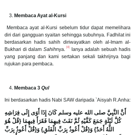
Membaca Ayat al-Kursi
Membaca ayat al-Kursi sebelum tidur dapat memelihara
diri dari gangguan syaitan sehingga subuhnya. Fadhilat ini
berdasarkan hadis sahih diriwayatkan oleh al-Imam al-
[4]
Bukhari di dalam
Sahih
nya.
Ianya adalah sebuah hadis
yang panjang dan kami sertakan sekali takhrijnya bagi
rujukan para pembaca.
Membaca 3
Qul
Ini berdasarkan hadis Nabi SAW daripada `Aisyah R.Anha:
أَنَّ النَّبِيَّ صلى الله عليه وسلم كَانَ إِذَا أَوَى إِلَى فِرَاشِهِ
كُلَّ لَيْلَةٍ جَمَعَ كَفَّيْهِ ثُمَّ نَفَثَ فِيهِمَا فَقَرَأَ فِيهِمَا ‏{‏قُلْ هُوَ
اللَّهُ أَحَدٌ‏}‏ وَ‏{‏قُلْ أَعُوذُ بِرَبِّ الْفَلَقِ‏}‏ وَ‏{‏قُلْ أَعُوذُ بِرَبِّ