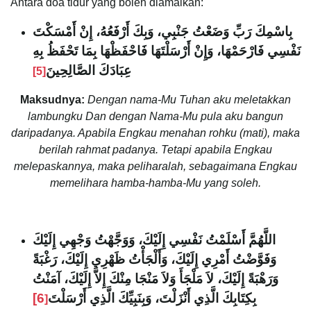
Antara doa tidur yang boleh diamalkan:
بِاسْمِكَ رَبِّ وَضَعْتُ جَنْبِي، وَبِكَ أَرْفَعُهُ، إِنْ أَمْسَكْتَ
نَفْسِي فَارْحَمْهَا، وَإِنْ أَرْسَلْتَهَا فَاحْفَظْهَا بِمَا تَحْفَظُ بِهِ
عِبَادَكَ الصَّالِحِينَ
[5]
Maksudnya:
Dengan nama-Mu Tuhan aku meletakkan
lambungku Dan dengan Nama-Mu pula aku bangun
daripadanya. Apabila Engkau menahan rohku (mati), maka
berilah rahmat padanya. Tetapi apabila Engkau
melepaskannya, maka peliharalah, sebagaimana Engkau
memelihara hamba-hamba-Mu yang soleh.
اللَّهُمَّ أَسْلَمْتُ نَفْسِي إِلَيْكَ، وَوَجَّهْتُ وَجْهِي إِلَيْكَ
وَفَوَّضْتُ أَمْرِي إِلَيْكَ، وَأَلْجَأْتُ ظَهْرِي إِلَيْكَ، رَغْبَةً
وَرَهْبَةً إِلَيْكَ، لاَ مَلْجَأَ وَلاَ مَنْجَا مِنْكَ إِلاَّ إِلَيْكَ، آمَنْتُ
6]
بِكِتَابِكَ الَّذِي أَنْزَلْتَ، وَبِنَبِيِّكَ الَّذِي أَرْسَلْتَ
[