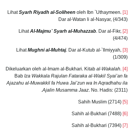
Syarh Riyadh al-Soliheen
oleh Ibn `Uthaymeen.
Lihat
[1]
Dar al-Watan li al-Nasyar, (4/343)
Al-Majmu` Syarh al-Muhazzab
. Dar al-Fikr,
Lihat
[2]
(4/474)
Mughni al-Muhtaj
. Dar al-Kutub al-`Ilmiyyah,
Lihat
[3]
(1/309)
al-Wakalah
.
Dikeluarkan oleh al-Imam al-Bukhari. Kitab
[4]
Bab
Iza Wakkala Rajulan Fataraka al-Wakil Syai’an fa
Ajazahu al-Muwakkil fa Huwa Jai’zun wa In Aqradhahu ila
Ajalin Musamma Jaaz
. No. Hadis: (2311).
Sahih Muslim (2714)
[5]
Sahih al-Bukhari (7488)
[6]
Sahih al-Bukhari (7394)
[7]