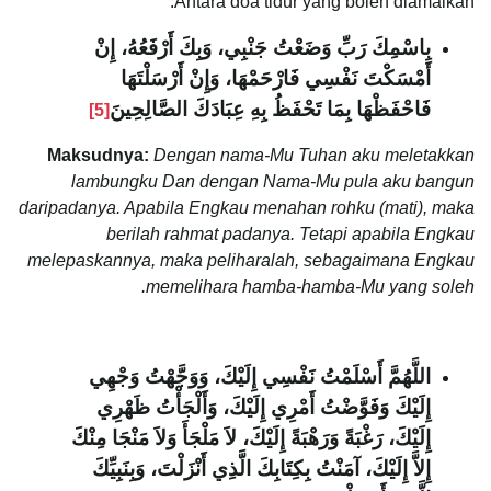
Antara doa tidur yang boleh diamalkan:
بِاسْمِكَ رَبِّ وَضَعْتُ جَنْبِي، وَبِكَ أَرْفَعُهُ، إِنْ
أَمْسَكْتَ نَفْسِي فَارْحَمْهَا، وَإِنْ أَرْسَلْتَهَا
فَاحْفَظْهَا بِمَا تَحْفَظُ بِهِ عِبَادَكَ الصَّالِحِينَ
[5]
Maksudnya:
Dengan nama-Mu Tuhan aku meletakkan
lambungku Dan dengan Nama-Mu pula aku bangun
daripadanya. Apabila Engkau menahan rohku (mati), maka
berilah rahmat padanya. Tetapi apabila Engkau
melepaskannya, maka peliharalah, sebagaimana Engkau
memelihara hamba-hamba-Mu yang soleh.
اللَّهُمَّ أَسْلَمْتُ نَفْسِي إِلَيْكَ، وَوَجَّهْتُ وَجْهِي
إِلَيْكَ وَفَوَّضْتُ أَمْرِي إِلَيْكَ، وَأَلْجَأْتُ ظَهْرِي
إِلَيْكَ، رَغْبَةً وَرَهْبَةً إِلَيْكَ، لاَ مَلْجَأَ وَلاَ مَنْجَا مِنْكَ
إِلاَّ إِلَيْكَ، آمَنْتُ بِكِتَابِكَ الَّذِي أَنْزَلْتَ، وَبِنَبِيِّكَ