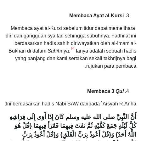
Membaca Ayat al-Kursi
Membaca ayat al-Kursi sebelum tidur dapat memelihara
diri dari gangguan syaitan sehingga subuhnya. Fadhilat ini
berdasarkan hadis sahih diriwayatkan oleh al-Imam al-
[4]
Bukhari di dalam
Sahih
nya.
Ianya adalah sebuah hadis
yang panjang dan kami sertakan sekali takhrijnya bagi
rujukan para pembaca.
Membaca 3
Qul
Ini berdasarkan hadis Nabi SAW daripada `Aisyah R.Anha:
أَنَّ النَّبِيَّ صلى الله عليه وسلم كَانَ إِذَا أَوَى إِلَى فِرَاشِهِ
كُلَّ لَيْلَةٍ جَمَعَ كَفَّيْهِ ثُمَّ نَفَثَ فِيهِمَا فَقَرَأَ فِيهِمَا ‏{‏قُلْ هُوَ
اللَّهُ أَحَدٌ‏}‏ وَ‏{‏قُلْ أَعُوذُ بِرَبِّ الْفَلَقِ‏}‏ وَ‏{‏قُلْ أَعُوذُ بِرَبِّ