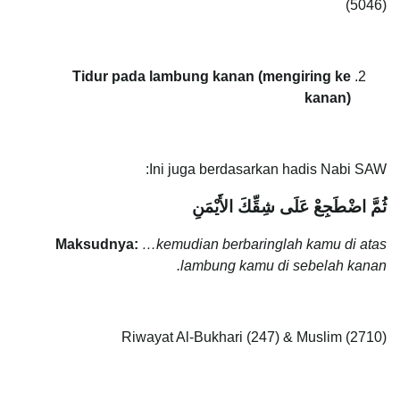
(5046)
Tidur pada lambung kanan (mengiring ke
kanan)
Ini juga berdasarkan hadis Nabi SAW:
ثُمَّ اضْطَجِعْ عَلَى شِقِّكَ الأَيْمَنِ
Maksudnya:
…kemudian berbaringlah kamu di atas
lambung kamu di sebelah kanan.
Riwayat Al-Bukhari (247) & Muslim (2710)