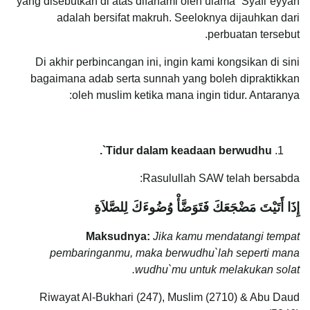
yang disebutkan di atas difahami oleh ulama` Syafi`eyyah
adalah bersifat makruh. Seeloknya dijauhkan dari
perbuatan tersebut.
Di akhir perbincangan ini, ingin kami kongsikan di sini
bagaimana adab serta sunnah yang boleh dipraktikkan
oleh muslim ketika mana ingin tidur. Antaranya:
Tidur dalam keadaan berwudhu`.
Rasulullah SAW telah bersabda:
إِذَا أَتَيْتَ مَضْجَعَكَ فَتَوَضَّأْ وُضُوءَكَ لِلصَّلاَةِ
Maksudnya:
Jika kamu mendatangi tempat
pembaringanmu, maka berwudhu`lah seperti mana
wudhu`mu untuk melakukan solat.
Riwayat Al-Bukhari (247), Muslim (2710) & Abu Daud