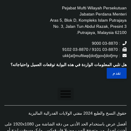
Pejabat Mufti Wilayah Persekutuan
Jabatan Perdana Menteri
Aras 5, Blok D, Kompleks Islam Putrajaya
No. 3, Jalan Tun Abdul Razak, Presint 3
62100 Putrajaya, Malaysia.
: 03-8870 9000
: 03-8870 9101 / 03-8870 9102
: ukk[at]muftiwp[dot]gov[dot]my
هل تلبي المعلومات الواردة في هذه البوابة توقعات العميل واحتياجاته؟
تنصل
حقوق النسخ والطبع 2024 مفتي الولايات الفدرالية الماليزية
سياسة الخصوصية
أفضل عرض باستخدام الحد الأدنى من دقة الشاشة من 1920x1080 على
سياسة الخصوصية
أحدث إصدار من متصفح الويب موزيلا فايرفوكس, مايكروسوفت إيدج أو