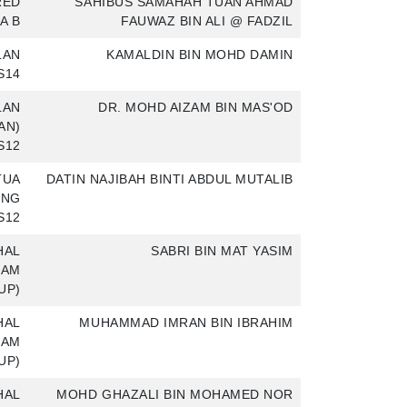
RED
SAHIBUS SAMAHAH TUAN AHMAD
A B
FAUWAZ BIN ALI @ FADZIL
LAN
KAMALDIN BIN MOHD DAMIN
S14
LAN
DR. MOHD AIZAM BIN MAS'OD
AN)
S12
TUA
DATIN NAJIBAH BINTI ABDUL MUTALIB
ONG
S12
HAL
SABRI BIN MAT YASIM
LAM
UP)
HAL
MUHAMMAD IMRAN BIN IBRAHIM
LAM
UP)
HAL
MOHD GHAZALI BIN MOHAMED NOR