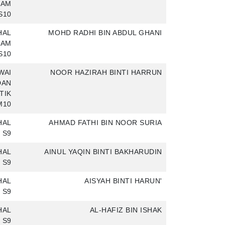
LAM
S10
HAL
MOHD RADHI BIN ABDUL GHANI
LAM
S10
WAI
NOOR HAZIRAH BINTI HARRUN
DAN
TIK
M10
HAL
AHMAD FATHI BIN NOOR SURIA
 S9
HAL
AINUL YAQIN BINTI BAKHARUDIN
 S9
HAL
'AISYAH BINTI HARUN
 S9
HAL
AL-HAFIZ BIN ISHAK
 S9