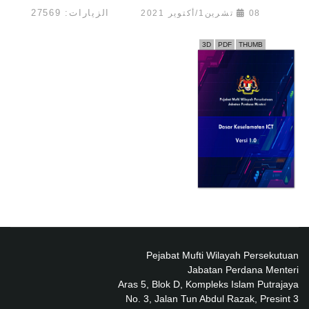
الزيارات: 27569
08 تشرين1/أكتوير 2021
3D
PDF
THUMB
Pejabat Mufti Wilayah Persekutuan
Jabatan Perdana Menteri
Aras 5, Blok D, Kompleks Islam Putrajaya
No. 3, Jalan Tun Abdul Razak, Presint 3