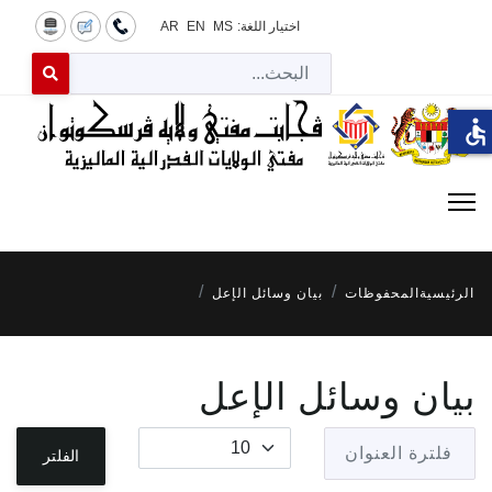
اختيار اللغة:
MS
EN
AR
البح
 for results.
accessible
الرئيسية
المحفوظات
بيان وسائل الإعل
بيان وسائل الإعل
فلترة العنوان
عدد الإظهارات:
الفلتر