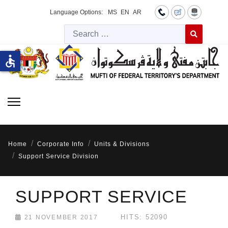
Language Options:
MS
EN
AR
Searc
Type 2 or more 
accessible
Home
Corporate Info
Units & Divisions
Support Service Division
SUPPORT SERVICE
HITS: 52090
21 NOVEMBER 2017