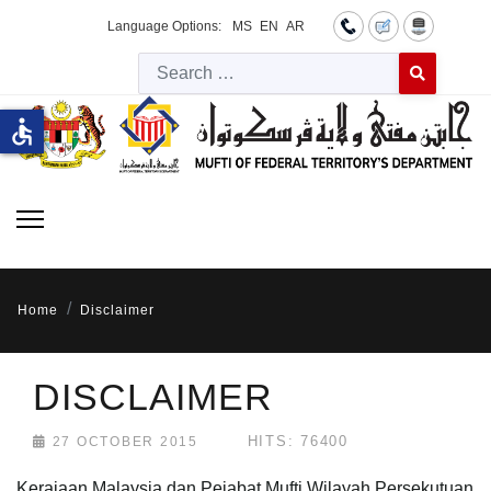
Language Options:
MS
EN
AR
Searc
Type 2 or more 
accessible
Home
Disclaimer
DISCLAIMER
HITS: 76400
27 OCTOBER 2015
Kerajaan Malaysia dan Pejabat Mufti Wilayah Persekutuan