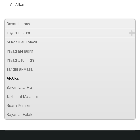
Al-Afkar
Bayan Linnas
Irsyad Hukum
Al Kafi li al-Fatawi
Irsyad al-Hadith
Irsyad Usul Fiqh
Tahqiq al-Masail
Al-Afkar
Bayan Li al-Haj
Tashih al-Mafahim
Suara Pemikir
Bayan al-Falak