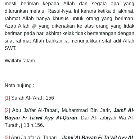
mesti beriman kepada Allah dan segala apa yang
diturunkan melalui Rasul-Nya. InI kerana ketika di akhirat,
rahmat Allah hanya khusus untuk orang yang beriman.
Azab Allah ﷻ yang dikenakan ke atas orang yang tidak
beriman pada hari akhirat kelak tidak bertentangan dengan
sifat rahmat Allah bahkan ia menunjukkan sifat adil Allah
SWT.
Wallahu’alam.
Nota hujung :
[1]
Surah Al-‘Araf : 156
[2]
Abu Ja’far Al-Tabari, Muhammad Bin Jarir
, Jami’ Al-
Bayan Fi Ta’wil Ayy Al-Quran
, Dar Al-Tarbiyah Wa Al-
Turath, j.13 h.156.
[3]
Abu Ja’afar Al-Tabari, ,
Jami’ Al-Bayan Fi Ta’wil Ayy Al-