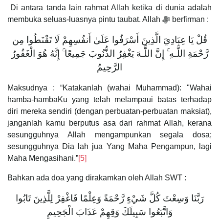
Di antara tanda lain rahmat Allah ketika di dunia adalah
membuka seluas-luasnya pintu taubat. Allah ﷻ berfirman :
قُلْ يَا عِبَادِيَ الَّذِينَ أَسْرَفُوا عَلَىٰ أَنفُسِهِمْ لَا تَقْنَطُوا مِن
رَّحْمَةِ اللَّـهِ ۚ إِنَّ اللَّـهَ يَغْفِرُ الذُّنُوبَ جَمِيعًا ۚ إِنَّهُ هُوَ الْغَفُورُ
الرَّحِيمُ
Maksudnya : “Katakanlah (wahai Muhammad): "Wahai
hamba-hambaKu yang telah melampaui batas terhadap
diri mereka sendiri (dengan perbuatan-perbuatan maksiat),
janganlah kamu berputus asa dari rahmat Allah, kerana
sesungguhnya Allah mengampunkan segala dosa;
sesungguhnya Dia lah jua Yang Maha Pengampun, lagi
Maha Mengasihani.”
[5]
Bahkan ada doa yang dirakamkan oleh Allah SWT :
رَبَّنَا وَسِعْتَ كُلَّ شَيْءٍ رَّحْمَةً وَعِلْمًا فَاغْفِرْ لِلَّذِينَ تَابُوا
وَاتَّبَعُوا سَبِيلَكَ وَقِهِمْ عَذَابَ الْجَحِيمِ