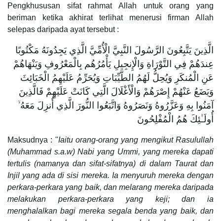
Pengkhususan sifat rahmat Allah untuk orang yang
beriman ketika akhirat terlihat menerusi firman Allah
selepas daripada ayat tersebut :
الَّذِينَ يَتَّبِعُونَ الرَّسُولَ النَّبِيَّ الْأُمِّيَّ الَّذِي يَجِدُونَهُ مَكْتُوبًا
عِندَهُمْ فِي التَّوْرَاةِ وَالْإِنجِيلِ يَأْمُرُهُم بِالْمَعْرُوفِ وَيَنْهَاهُمْ
عَنِ الْمُنكَرِ وَيُحِلُّ لَهُمُ الطَّيِّبَاتِ وَيُحَرِّمُ عَلَيْهِمُ الْخَبَائِثَ
وَيَضَعُ عَنْهُمْ إِصْرَهُمْ وَالْأَغْلَالَ الَّتِي كَانَتْ عَلَيْهِمْ فَالَّذِينَ
آمَنُوا بِهِ وَعَزَّرُوهُ وَنَصَرُوهُ وَاتَّبَعُوا النُّورَ الَّذِي أُنزِلَ مَعَهُ ۙ
أُولَـٰئِكَ هُمُ الْمُفْلِحُونَ
Maksudnya : "
Iaitu orang-orang yang mengikut Rasulullah
(Muhammad s.a.w) Nabi yang Ummi, yang mereka dapati
tertulis (namanya dan sifat-sifatnya) di dalam Taurat dan
Injil yang ada di sisi mereka. Ia menyuruh mereka dengan
perkara-perkara yang baik, dan melarang mereka daripada
melakukan perkara-perkara yang keji; dan ia
menghalalkan bagi mereka segala benda yang baik, dan