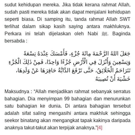
sudut kehidupan mereka. Jika tidak kerana rahmat Allah,
sudah pasti mereka tidak akan dapat menjalani kehidupan
seperti biasa. Di samping itu, tanda rahmat Allah SWT
terlihat dalam sikap kasih saying antara makhluknya.
Perkara ini telah dijelaskan oleh Nabi ﷺ. Baginda
bersabda :
‌جَعَلَ ‌اللهُ ‌الرَّحْمَةَ ‌مِائَةَ ‌جُزْءٍ، فَأَمْسَكَ عِنْدَهُ تِسْعَةً
وَتِسْعِينَ وَأَنْزَلَ فِي الْأَرْضِ جُزْءًا وَاحِدًا، فَمِنْ ذَلِكَ الْجُزْءِ
تَتَرَاحَمُ الْخَلَائِقُ، حَتَّى تَرْفَعَ الدَّابَّةُ حَافِرَهَا عَنْ وَلَدِهَا،
خَشْيَةَ أَنْ تُصِيبَهُ
Maksudnya : “Allah menjadikan rahmat sebanyak serratus
bahagian. Dia menyimpan 99 bahagian dan menurunkan
satu bahagian ke dunia. Di antara bahagian tersebut
adalah sifat saling mengasihi antara makhluk sehingga
seekor binatang akan mengangkat tapak kakinya daripada
anaknya takut-takut akan terpijak anaknya.”
[4]