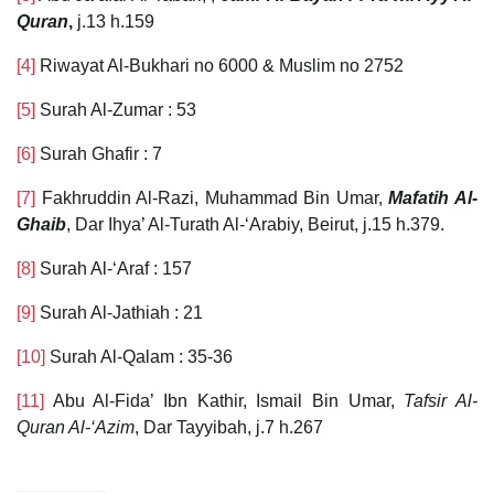
Quran
,
j.13 h.159
[4]
Riwayat Al-Bukhari no 6000 & Muslim no 2752
[5]
Surah Al-Zumar : 53
[6]
Surah Ghafir : 7
[7]
Fakhruddin Al-Razi, Muhammad Bin Umar,
Mafatih Al-
Ghaib
, Dar Ihya’ Al-Turath Al-‘Arabiy, Beirut, j.15 h.379.
[8]
Surah Al-‘Araf : 157
[9]
Surah Al-Jathiah : 21
[10]
Surah Al-Qalam : 35-36
[11]
Abu Al-Fida’ Ibn Kathir, Ismail Bin Umar,
Tafsir Al-
Quran Al-‘Azim
, Dar Tayyibah, j.7 h.267