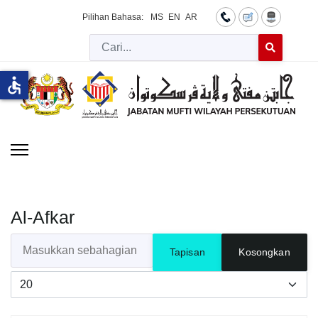
Pilihan Bahasa:
MS
EN
AR
Cari
Type 2 or more 
accessible
Al-Afkar
Masukkan sebahagian daripada tajuk
Tapisan
Kosongkan
Papar #