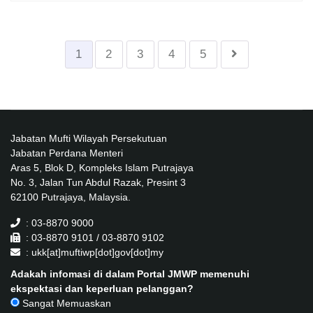
1
2
3
4
5
Jabatan Mufti Wilayah Persekutuan
Jabatan Perdana Menteri
Aras 5, Blok D, Kompleks Islam Putrajaya
No. 3, Jalan Tun Abdul Razak, Presint 3
62100 Putrajaya, Malaysia.
: 03-8870 9000
: 03-8870 9101 / 03-8870 9102
: ukk[at]muftiwp[dot]gov[dot]my
Adakah infomasi di dalam Portal JMWP memenuhi
ekspektasi dan keperluan pelanggan?
Sangat Memuaskan