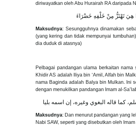
diriwayatkan oleh Abu Hurairah RA daripada 
 هِيَ تَهْتَزُّ مِنْ خَلْفِهِ خَضْرَاءَ
Maksudnya
: Sesungguhnya dinamakan sebag
(yang kering dan tidak mempunyai tumbuhan)
dia duduk di atasnya)
Pelbagai pandangan ulama berkaitan nama 
Khidir AS adalah Iliya bin ‘Amil, Alfah bin 
nama Baginda adalah Balya bin Mulkan. Ini 
dengan menukilkan pandangan Imam al-Sa’lab
، كما قاله البغوي وغيره، إن اسمه بليا
Maksudnya
: Dan menurut pandangan yang leb
Nabi SAW, seperti yang disebutkan oleh Ima