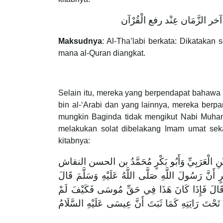
Maksudnya
: Al-Tha’labi berkata: Dikatakan
mana al-Quran diangkat.
Selain itu, mereka yang berpendapat bahawa N
bin al-‘Arabi dan yang lainnya, mereka ber
mungkin Baginda tidak mengikut Nabi Muham
melakukan solat dibelakang Imam umat sek
kitabnya:
بْنِ الْعَرَبِيِّ وَأَبُو بَكْرٍ مُحَمَّدُ بن الحسن النقاش
أَنَّ رَسُولَ اللَّهِ صَلَّى اللَّهُ عَلَيْهِ وَسَلَّمَ قَالَ
نِي قَالَ فَإِذَا كَانَ هَذَا فِي حَقِّ مُوسَى فَكَيْفَ لَمْ
دُ تَحْتَ رَايَتِهِ كَمَا ثَبَتَ أَنَّ عِيسَى عَلَيْهِ السَّلَامُ