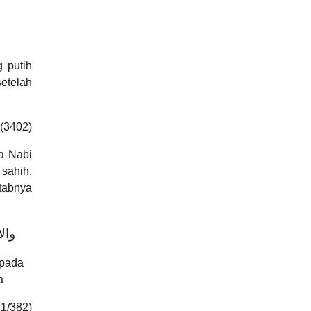
 putih
etelah
 (3402)
a Nabi
 sahih,
tabnya
وال
ipada
a
 1/382)