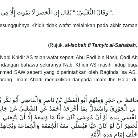
وَقَالَ الثَّعْلَبِيّ: " يُقَال إِن الْخضر لَا يَمُوت إِلَّا فِي آخر الزَّمَان عِنْد رفع الْقُرْآن ".
 sesungguhnya Khidir tidak wafat melainkan pada akhir zaman
(Rujuk,
al-Isobah fi Tamyiz al-Sahabah
,
abi Khidir AS telah wafat seperti Abu Fadl bin Nasir, Qadi A
pandangan bahawa sekiranya Nabi Khidir AS masih hidup bag
mad SAW seperti yang diperintahkan oleh Baginda Isa AS s
arang. Imam Abadi menukilkan daripada Imam Ibn Hajar di
افظ بن حَجَرٍ وَمِنْهُمْ أَبُو الْفَضْلِ بْنُ نَاصِرٍ وَالْقَاضِي أَبُو بَكْرِ 
الْجَوْزِيِّ وَاسْتَدَلَّ بِمَا أَخْرَجَهُ أَحْمَدُ عَنِ الشَّعْبِيِّ عَنْ جَابِرٍ 
 نَفْسِي بِيَدِهِ لَوْ أَنَّ مُوسَى كَانَ حَيًّا مَا وَسِعَهُ إِلَّا أَنْ يَتَّبِعَ
 الْخَضِرُ أَنْ لَوْ كَانَ حَيًّا فَيُصَلِّي مَعَهُ الْجُمُعَةَ وَالْجَمَاعَةَ وَيُجَاهِ
َلْفَ إِمَامِ هَذِهِ الْأُمَّةِ