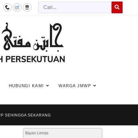
Cari
Type 2 or more c
HUBUNGI KAMI
WARGA JMWP
DUP SEHINGGA SEKARANG
Bayan Linnas