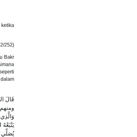
 ketika
 2/252)
bu Bakr
aimana
eperti
 dalam
قَالَ الح
ومنهم بن 
وَالَّذِي
يَتْبَعْهُ
يُصَلِّي خ