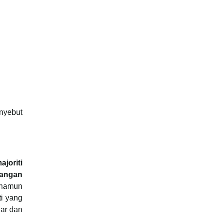
nyebut
joriti
dangan
, namun
ti yang
jar dan