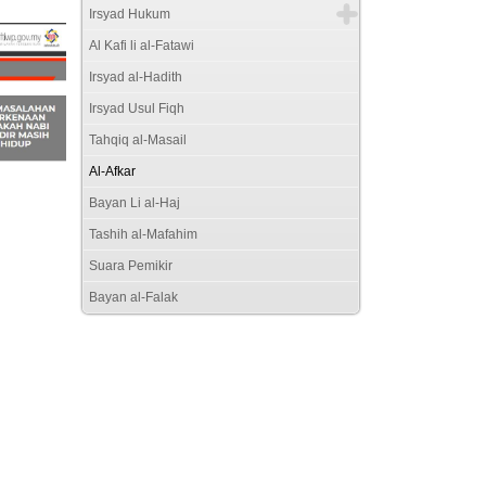
Irsyad Hukum
Al Kafi li al-Fatawi
Irsyad al-Hadith
Irsyad Usul Fiqh
Tahqiq al-Masail
Al-Afkar
Bayan Li al-Haj
Tashih al-Mafahim
Suara Pemikir
Bayan al-Falak