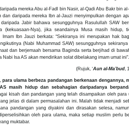
 daripada mereka Abu al-Fadl bin Nasir, al-Qadi Abu Bakr bin al-
 dan daripada mereka Ibn al-Jauzi menyimpulkan dengan ap
bi daripada Jabir bahawa sesungguhnya Rasulullah SAW ber
 (kekuasaan-Nya), jika seandainya Musa masih hidup, ti
. Imam Ibn Jauzi berkata: “Sekiranya ini merupakan hak bag
engikutinya (Nabi Muhammad SAW) sesungguhnya sekiranya 
maat dan berjemaah bersama Baginda serta berjihad di bawah
 Nabi Isa AS akan mendirikan solat dibelakang imam umat ini”
(Rujuk, ‘
Aun al-Ma’bud
, 
S,
para ulama berbeza pandangan berkenaan dengannya, ma
 AS masih hidup dan sebahagian daripadanya berpan
bagai kisah dan pandangan yang telah disampaikan oleh para 
ang jelas di dalam permasalahan ini. Malah tidak menjadi s
na pandangan yang diyakini dan dirasakan selesa, namun
diperselisihkan oleh para ulama, maka setiap muslim perlu b
yang muktabar.