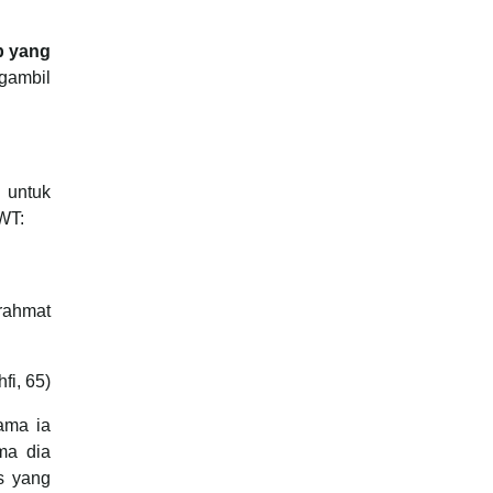
b yang
gambil
 untuk
SWT:
rahmat
fi, 65)
ama ia
ma dia
s yang