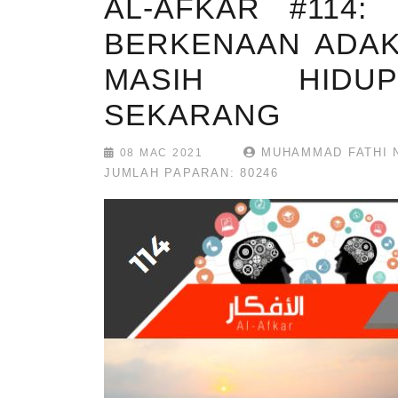
AL-AFKAR #114:
BERKENAAN ADAK
MASIH HIDU
SEKARANG
MUHAMMAD FATHI 
08 MAC 2021
JUMLAH PAPARAN: 80246