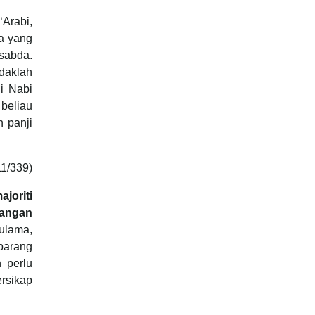
‘Arabi,
a yang
sabda.
daklah
i Nabi
beliau
 panji
.
11/339)
joriti
dangan
ulama,
ebarang
 perlu
ersikap