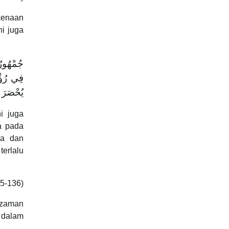
kenaan
i juga
جُمْهُورُ 
فِي رُؤْي
يُحْصَرَ
i juga
ka pada
ya dan
terlalu
35-136)
 zaman
i dalam