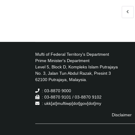
Mufti of Federal Territory's Department
Prime Minister's Department
Level 5, Block D, Kompleks Islam Putrajaya
No. 3, Jalan Tun Abdul Razak, Presint 3
62100 Putrajaya, Malaysia.
: 03-8870 9000
: 03-8870 9101 / 03-8870 9102
: ukk[at]muftiwp[dot]gov[dot]my
Disclaimer