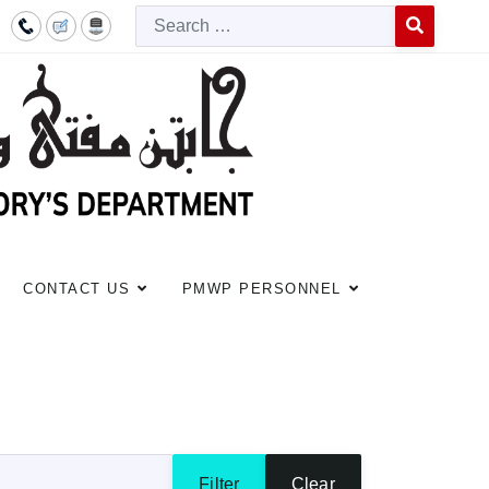
Searc
Type 2 or more c
CONTACT US
PMWP PERSONNEL
Filter
Clear