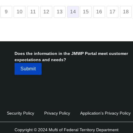
9
10
11
12
13
14
15
16
17
18
Does the information in the JMWP Portal meet customer
expectations and needs?
Security Policy
Privacy Policy
Application's Privacy Policy
Copyright © 2024 Mufti of Federal Territory Department