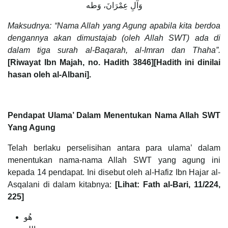
وَآلِ عِمْرَانَ، وَطه
Maksudnya: “Nama Allah yang Agung apabila kita berdoa
dengannya akan dimustajab (oleh Allah SWT) ada di
dalam tiga surah al-Baqarah, al-Imran dan Thaha”.
[Riwayat Ibn Majah, no. Hadith 3846][Hadith ini dinilai
hasan oleh al-Albani].
Pendapat Ulama’ Dalam Menentukan Nama Allah SWT
Yang Agung
Telah berlaku perselisihan antara para ulama’ dalam
menentukan nama-nama Allah SWT yang agung ini
kepada 14 pendapat. Ini disebut oleh al-Hafiz Ibn Hajar al-
Asqalani di dalam kitabnya:
[Lihat: Fath al-Bari, 11/224,
225]
هُو