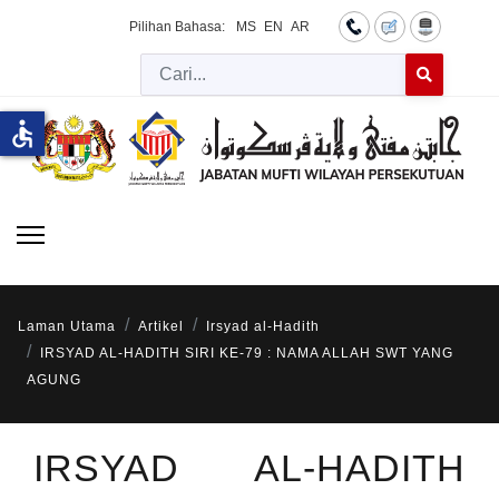
Pilihan Bahasa:
MS
EN
AR
Cari
Type 2 or more 
accessible
Laman Utama
Artikel
Irsyad al-Hadith
IRSYAD AL-HADITH SIRI KE-79 : NAMA ALLAH SWT YANG
AGUNG
IRSYAD AL-HADITH