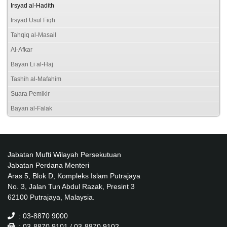
Irsyad al-Hadith
Irsyad Usul Fiqh
Tahqiq al-Masail
Al-Afkar
Bayan Li al-Haj
Tashih al-Mafahim
Suara Pemikir
Bayan al-Falak
Jabatan Mufti Wilayah Persekutuan
Jabatan Perdana Menteri
Aras 5, Blok D, Kompleks Islam Putrajaya
No. 3, Jalan Tun Abdul Razak, Presint 3
62100 Putrajaya, Malaysia.
: 03-8870 9000
: 03-8870 9101 / 03-8870 9102