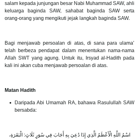
salam kepada junjungan besar Nabi Muhammad SAW, ahli
keluarga baginda SAW, sahabat baginda SAW serta
orang-orang yang mengikuti jejak langkah baginda SAW.
Bagi menjawab persoalan di atas, di sana para ulama’
telah berbeza pendapat dalam menentukan nama-nama
Allah SWT yang agung. Untuk itu, Irsyad al-Hadith pada
kali ini akan cuba menjawab persoalan di atas.
Matan Hadith
Daripada Abi Umamah RA, bahawa Rasulullah SAW
bersabda:
اسْمُ اللَّهِ الْأَعْظَمُ الَّذِي إِذَا دُعِيَ بِهِ أَجَابَ فِي سُوَرٍ ثَلَاثٍ: الْبَقَرَةِ،