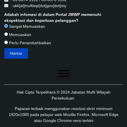
: ukk[at]muftiwp[dot]gov[dot]my
Adakah infomasi di dalam Portal JMWP memenuhi
ekspektasi dan keperluan pelanggan?
Sangat Memuaskan
Memuaskan
Perlu Penambahbaikan
Penafian
Hak Cipta Terpelihara © 2024 Jabatan Mufti Wilayah
Dasar Keselamatan
Persekutuan
Dasar Privasi
Paparan terbaik menggunakan resolusi skrin minimum
1920x1080 pada pelayar web Mozilla Firefox, Microsoft Edge
Dasar Privasi Aplikasi
atau Google Chrome versi terkini
Peta Laman