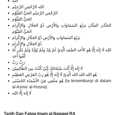
الله
الله الرَّحْمَنِ الرَّحِيْم
الرَّحْمَن الرَّحِيْم الحَيُّ القَيُّوْم
الحَيُّ القَيُّوْم
الحَنَّان المَنَّان بَدِيْع السَمَاوَاتِ وَالأَرْض ذُوْ الجَلَالِ وَالإِكْرَام
الحَيُّ القَيُّوْم
بَدِيْع السَمَاوَاتِ وَالأَرْض ذُوْ الجَلَالِ وَالإِكْرَام
ذُوْ الجَلَالِ وَالإِكْرَام
الله لَا إِلَهَ إِلَّا هُو الأَحَد الصَّمَد الَّذِيْ لَمْ يَلِدْ وَلَمْ يُوْلَدْ وَلَمْ يَكُن لَّهُ
كُفُوا أَحَد
رَبِّ رَبِّ
لَا إِلَهَ إِلَّا أَنْتَ سُبْحَانَكَ إِنِّيْ كُنْتُ مِنَ الظَّالِمِيْنَ
هُوَ الله الله الله الَّذِيْ لَا إِلَهَ إِلَّا هُوَ رَبّ العَرْشِ العَظِيْمِ
هُوَ مَخْفِي فِيْ الأَسْمَاءِ الحُسْنَى (Ia tersembunyi di dalam
al-Asma’ al-Husna)
لَا إِلَهَ إِلَّا الله
Tarjih Dan Fatwa Imam al-Nawawi RA