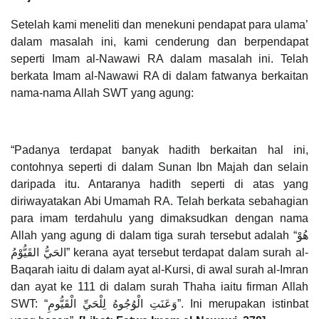
Setelah kami meneliti dan menekuni pendapat para ulama’
dalam masalah ini, kami cenderung dan berpendapat
seperti Imam al-Nawawi RA dalam masalah ini. Telah
berkata Imam al-Nawawi RA di dalam fatwanya berkaitan
nama-nama Allah SWT yang agung:
“Padanya terdapat banyak hadith berkaitan hal ini,
contohnya seperti di dalam Sunan Ibn Majah dan selain
daripada itu. Antaranya hadith seperti di atas yang
diriwayatakan Abi Umamah RA. Telah berkata sebahagian
para imam terdahulu yang dimaksudkan dengan nama
Allah yang agung di dalam tiga surah tersebut adalah “هُوْ
الحَيُّ القَيُّوْمُ” kerana ayat tersebut terdapat dalam surah al-
Baqarah iaitu di dalam ayat al-Kursi, di awal surah al-Imran
dan ayat ke 111 di dalam surah Thaha iaitu firman Allah
SWT: “وَعَنَتِ الْوُجُوهُ لِلْحَيِّ الْقَيُّومِ”. Ini merupakan istinbat