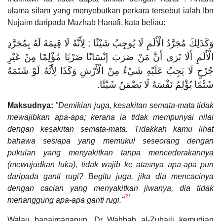
ulama silam yang menyebutkan perkara tersebut ialah Ibn
Nujaim daripada Mazhab Hanafi, kata beliau:
وَكَذَلِكَ مُجَرَّدُ الْأَلَمِ لَا يُوجِبُ شَيْئًا ; لِأَنَّهُ لَا قِيمَةَ لَهُ بِمُجَرَّدِ
الْأَلَمِ أَلَا تَرَى أَنَّ مَنْ ضَرَبَ إنْسَانًا ضَرْبًا مُؤْلِمًا مِنْ غَيْرِ
جُرْحٍ لَا يَجِبُ عَلَيْهِ شَيْءٌ مِنْ الْأَرْشِ وَكَذَا لِأَنَّهُ لَوْ شَتَمَهُ
شَتْمًا يُؤْلِمُ نَفْسَهُ لَا يَضْمَنُ شَيْئًا.
Maksudnya:
"Demikian juga, kesakitan semata-mata tidak
mewajibkan apa-apa; kerana ia tidak mempunyai nilai
dengan kesakitan semata-mata. Tidakkah kamu lihat
bahawa sesiapa yang memukul seseorang dengan
pukulan yang menyakitkan tanpa mencederakannya
(mewujudkan luka), tidak wajib ke atasnya apa-apa pun
daripada ganti rugi? Begitu juga, jika dia mencacinya
dengan cacian yang menyakitkan jiwanya, dia tidak
[2]
menanggung apa-apa ganti rugi."
Walau bagaimanapun, Dr Wahbah al-Zuhaili kemudian