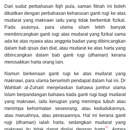
Dari sudut perbahasan fiqh pula, saman fitnah ini boleh
dikaitkan dengan perbahasan keharusan ganti rugi ke atas
mudarat yang maknawi iaitu yang tidak berbentuk fizikal.
Pada asasnya, para ulama silam lebih banyak
membincangkan ganti rugi atas mudarat yang fizikal sama
ada ke atas nyawa atau anggota badan yang dibincangkan
dalam bab qisas dan diat, atau mudarat ke atas harta yang
dibincangkan dalam bab ganti rugi (
dhaman
) kerana
merosakkan harta orang lain.
Namun berkenaan ganti rugi ke atas mudarat yang
maknawi, para ulama berselisih pendapat dalam hal ini. Dr
Wahbah al-Zuhaili menjelaskan bahawa jumhur ulama
Islam berpandangan bahawa tiada ganti rugi bagi mudarat
yang maknawi, iaitu kerugian yang menimpa tubuh atau
menimpa kehormatan seseorang, atau kedudukannya,
atau maruahnya, atau perasaannya. Hal ini kerana ganti
rugi (dhaman) ialah harta, sedangkan mudarat yang
[1]
maknawi itu tidak dapat dinilai dengan harta
. Antara