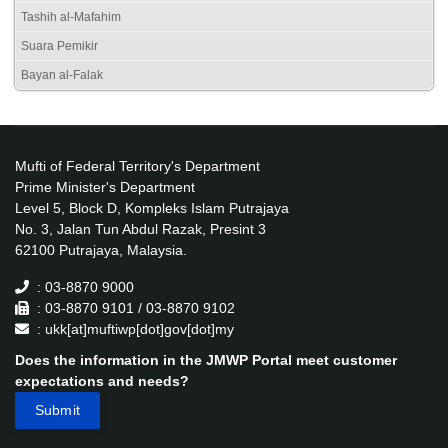
Tashih al-Mafahim
Suara Pemikir
Bayan al-Falak
Mufti of Federal Territory's Department
Prime Minister's Department
Level 5, Block D, Kompleks Islam Putrajaya
No. 3, Jalan Tun Abdul Razak, Presint 3
62100 Putrajaya, Malaysia.
: 03-8870 9000
: 03-8870 9101 / 03-8870 9102
: ukk[at]muftiwp[dot]gov[dot]my
Does the information in the JMWP Portal meet customer
expectations and needs?