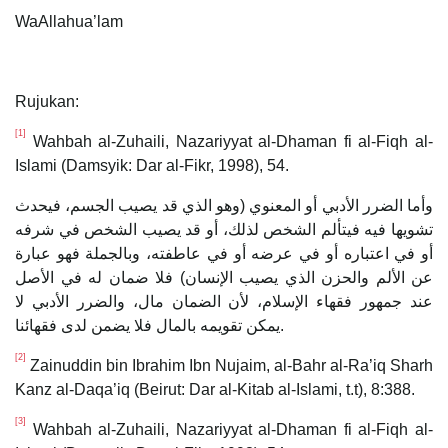
WaAllahua’lam
Rujukan:
[1]
Wahbah al-Zuhaili, Nazariyyat al-Dhaman fi al-Fiqh al-
Islami (Damsyik: Dar al-Fikr, 1998), 54.
وأما الضرر الأدبي أو المعنوي (وهو الذي قد يصيب الجسم، فيحدث
تشويها فيه فيتألم الشخص لذلك، أو قد يصيب الشخص في شرفه
أو في اعتباره أو في عرضه أو في عاطفته، وبالجملة فهو عبارة
عن الألم والحزن الذي يصيب الإنسان) فلا ضمان له في الأصل
عند جمهور فقهاء الإسلام، لأن الضمان مال، والضرر الأدبي لا
يمكن تقويمه بالمال فلا يضمن لدى فقهائنا.
[2]
Zainuddin bin Ibrahim Ibn Nujaim, al-Bahr al-Ra’iq Sharh
Kanz al-Daqa’iq (Beirut: Dar al-Kitab al-Islami, t.t), 8:388.
[3]
Wahbah al-Zuhaili, Nazariyyat al-Dhaman fi al-Fiqh al-