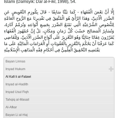
Islami (Damsyik: Dar al-Fikr, 1998), 54.
إِلَّا أَنَّ بَعْضَ الْفُقَهَاءِ - كَمَا بَيَّنَّا سَابِقًا - قَالَ بِبُلُوزِمِ التَّعْوِيضِ عَنِ
الضَّرَرِ الْأَدَبِيِّ، وَهَذَا الرَّأْيُ هُوَ الْمُتَّفِقُ فِي تَقْدِيرِنَا مَعَ الرُّوحِ الْعَامَّةِ
لِلنُّصُوصِ الشَّرْعِيَّةِ الَّتِي تَمْنَعُ الضَّرَرَ بِجَمِيعِ أَنْوَاعِهِ وَتُرَمِّمُ آثَارَهُ،
وَتُسَايِرُ الْمَصَالِحَ حَسْبَ كُلِّ زَمَانٍ وَمَكَانٍ، بَلْ إِنَّ جُمْهُورَ الْفُقَهَاءِ
يُقَرِّرُونَ عِقَابًا جِنَائِيًّا وَهُوَ التَّعْزِيرُ عَلَى أَنْوَاعِ الضَّرَرِ الْأَدَبِيِّ، وَلِلْقَاضِي
كَمَا عَرَفْنَا أَنْ يَحْكُمَ بِالتَّعْزِيرِ بِالْعُقُوبَاتِ أَوِ الْغَرَامَاتِ الْمَالِيَّةِ عَلَى مَا
يَقْتَضِيهِ التَّحْقِيقُ الْعِلْمِيُّ فِي أَحْكَامِ فِقْهِ الْمَذَاهِبِ الْإِسْلَامِيَّةِ
Bayan Linnas
Irsyad Hukum
Al Kafi li al-Fatawi
Irsyad al-Hadith
Irsyad Usul Fiqh
Tahqiq al-Masail
Al-Afkar
Bayan Li al-Haj