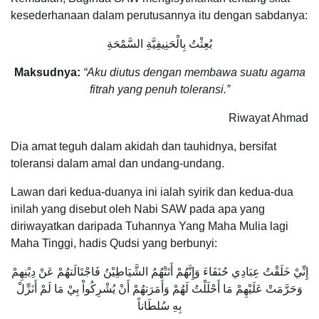
kesederhanaan dalam perutusannya itu dengan sabdanya:
بُعِثْتُ بِالْحَنِيفِيَّةِ السَّمْحَةِ
Maksudnya:
“Aku diutus dengan membawa suatu agama
fitrah yang penuh toleransi.”
Riwayat Ahmad
Dia amat teguh dalam akidah dan tauhidnya, bersifat
toleransi dalam amal dan undang-undang.
Lawan dari kedua-duanya ini ialah syirik dan kedua-dua
inilah yang disebut oleh Nabi SAW pada apa yang
diriwayatkan daripada Tuhannya Yang Maha Mulia lagi
Maha Tinggi, hadis Qudsi yang berbunyi:
إِنِّيْ خَلَقْتُ عِبَادِي حُنَفَاءَ وَإِنَّهُمْ أَتَتْهُمُ الشَّيَاطِيْنُ فَاجْتَالَتهُمْ عَنْ دِيْنِهِمْ
وَحَرَّمَتْ عَلَيْهِمْ مَا أَحْلَلْتُ لَهُمْ وَأَمَرَتهُمْ أَنْ يُشْرِكُواْ بِيْ مَا لَمْ أَنَزِّلْ
بِهِ سُلطَاناً