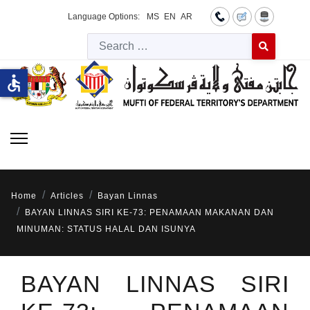
Language Options:
MS
EN
AR
Searc
Type 2 or more 
accessible
Home
Articles
Bayan Linnas
BAYAN LINNAS SIRI KE-73: PENAMAAN MAKANAN DAN
MINUMAN: STATUS HALAL DAN ISUNYA
BAYAN LINNAS SIRI