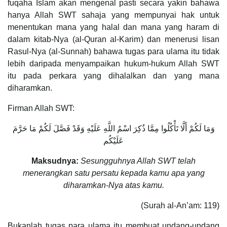
fuqaha Islam akan mengenal pasti secara yakin bahawa
hanya Allah SWT sahaja yang mempunyai hak untuk
menentukan mana yang halal dan mana yang haram di
dalam kitab-Nya (al-Quran al-Karim) dan menerusi lisan
Rasul-Nya (al-Sunnah) bahawa tugas para ulama itu tidak
lebih daripada menyampaikan hukum-hukum Allah SWT
itu pada perkara yang dihalalkan dan yang mana
diharamkan.
Firman Allah SWT:
وَمَا لَكُمْ أَلَّا تَأْكُلُوا مِمَّا ذُكِرَ اسْمُ اللَّهِ عَلَيْهِ وَقَدْ فَصَّلَ لَكُمْ مَا حَرَّمَ
عَلَيْكُم
Maksudnya:
Sesungguhnya Allah SWT telah
menerangkan satu persatu kepada kamu apa yang
diharamkan-Nya atas kamu.
(Surah al-An’am: 119)
Bukanlah tugas para ulama itu membuat undang-undang