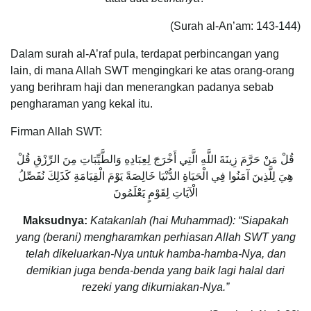
(Surah al-An’am: 143-144)
Dalam surah al-A’raf pula, terdapat perbincangan yang
lain, di mana Allah SWT mengingkari ke atas orang-orang
yang berihram haji dan menerangkan padanya sebab
pengharaman yang kekal itu.
Firman Allah SWT:
قُلْ مَنْ حَرَّمَ زِينَةَ اللَّهِ الَّتِي أَخْرَجَ لِعِبَادِهِ وَالطَّيِّبَاتِ مِنَ الرِّزْقِ قُلْ
هِيَ لِلَّذِينَ آمَنُوا فِي الْحَيَاةِ الدُّنْيَا خَالِصَةً يَوْمَ الْقِيَامَةِ كَذَلِكَ نُفَصِّلُ
الْآيَاتِ لِقَوْمٍ يَعْلَمُونَ
Maksudnya:
Katakanlah (hai Muhammad): “Siapakah
yang (berani) mengharamkan perhiasan Allah SWT yang
telah dikeluarkan-Nya untuk hamba-hamba-Nya, dan
demikian juga benda-benda yang baik lagi halal dari
rezeki yang dikurniakan-Nya.”