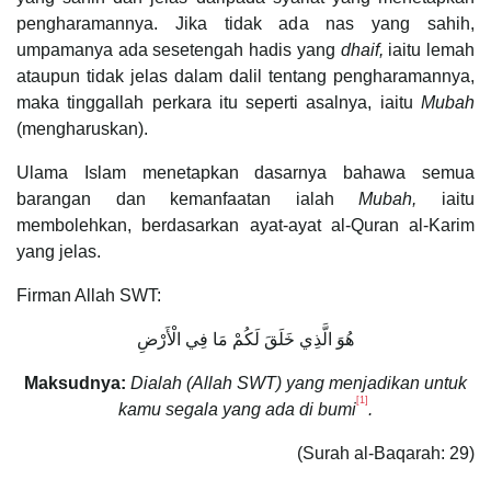
pengharamannya. Jika tidak ada nas yang sahih,
umpamanya ada sesetengah hadis yang
dhaif,
iaitu lemah
ataupun tidak jelas dalam dalil tentang pengharamannya,
maka tinggallah perkara itu seperti asalnya, iaitu
Mubah
(mengharuskan).
Ulama Islam menetapkan dasarnya bahawa semua
barangan dan kemanfaatan ialah
Mubah,
iaitu
membolehkan, berdasarkan ayat-ayat al-Quran al-Karim
yang jelas.
Firman Allah SWT:
هُوَ الَّذِي خَلَقَ لَكُمْ مَا فِي الْأَرْضِ
Maksudnya:
Dialah (Allah SWT) yang menjadikan untuk
[1]
kamu segala yang ada di bumi
.
(Surah al-Baqarah: 29)