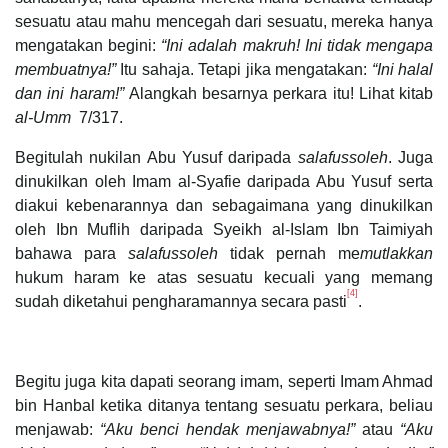
sesuatu atau mahu mencegah dari sesuatu, mereka hanya
mengatakan begini:
“Ini adalah makruh! Ini tidak mengapa
membuatnya!”
Itu sahaja. Tetapi jika mengatakan:
“Ini halal
dan ini haram!”
Alangkah besarnya perkara itu! Lihat kitab
al-Umm
7/317.
Begitulah nukilan Abu Yusuf daripada
salafussoleh
. Juga
dinukilkan oleh Imam al-Syafie daripada Abu Yusuf serta
diakui kebenarannya dan sebagaimana yang dinukilkan
oleh Ibn Muflih daripada Syeikh al-Islam Ibn Taimiyah
bahawa para
salafussoleh
tidak pernah me
mutlakkan
hukum haram ke atas sesuatu kecuali yang memang
[4]
sudah diketahui pengharamannya secara pasti
.
Begitu juga kita dapati seorang imam, seperti Imam Ahmad
bin Hanbal ketika ditanya tentang sesuatu perkara, beliau
menjawab:
“Aku benci hendak menjawabnya!”
atau
“Aku