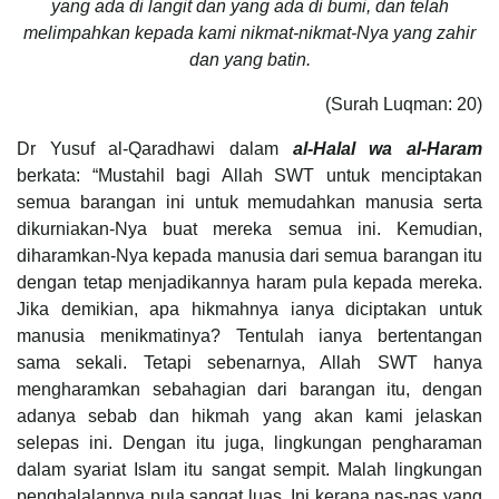
yang ada di langit dan yang ada di bumi, dan telah
melimpahkan kepada kami nikmat-nikmat-Nya yang zahir
dan yang batin.
(Surah Luqman: 20)
Dr Yusuf al-Qaradhawi dalam
al-Halal wa al-Haram
berkata: “Mustahil bagi Allah SWT untuk menciptakan
semua barangan ini untuk memudahkan manusia serta
dikurniakan-Nya buat mereka semua ini. Kemudian,
diharamkan-Nya kepada manusia dari semua barangan itu
dengan tetap menjadikannya haram pula kepada mereka.
Jika demikian, apa hikmahnya ianya diciptakan untuk
manusia menikmatinya? Tentulah ianya bertentangan
sama sekali. Tetapi sebenarnya, Allah SWT hanya
mengharamkan sebahagian dari barangan itu, dengan
adanya sebab dan hikmah yang akan kami jelaskan
selepas ini. Dengan itu juga, lingkungan pengharaman
dalam syariat Islam itu sangat sempit. Malah lingkungan
penghalalannya pula sangat luas. Ini kerana nas-nas yang