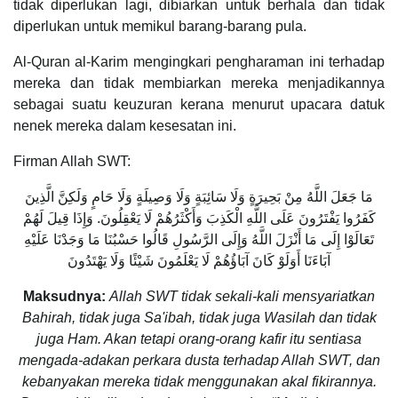
tidak diperlukan lagi, dibiarkan untuk berhala dan tidak
diperlukan untuk memikul barang-barang pula.
Al-Quran al-Karim mengingkari pengharaman ini terhadap
mereka dan tidak membiarkan mereka menjadikannya
sebagai suatu keuzuran kerana menurut upacara datuk
nenek mereka dalam kesesatan ini.
Firman Allah SWT:
مَا جَعَلَ اللَّهُ مِنْ بَحِيرَةٍ وَلَا سَائِبَةٍ وَلَا وَصِيلَةٍ وَلَا حَامٍ وَلَكِنَّ الَّذِينَ
كَفَرُوا يَفْتَرُونَ عَلَى اللَّهِ الْكَذِبَ وَأَكْثَرُهُمْ لَا يَعْقِلُونَ. وَإِذَا قِيلَ لَهُمْ
تَعَالَوْا إِلَى مَا أَنْزَلَ اللَّهُ وَإِلَى الرَّسُولِ قَالُوا حَسْبُنَا مَا وَجَدْنَا عَلَيْهِ
آبَاءَنَا أَوَلَوْ كَانَ آبَاؤُهُمْ لَا يَعْلَمُونَ شَيْئًا وَلَا يَهْتَدُونَ
Maksudnya:
Allah SWT tidak sekali-kali mensyariatkan
Bahirah, tidak juga Sa'ibah, tidak juga Wasilah dan tidak
juga Ham. Akan tetapi orang-orang kafir itu sentiasa
mengada-adakan perkara dusta terhadap Allah SWT, dan
kebanyakan mereka tidak menggunakan akal fikirannya.