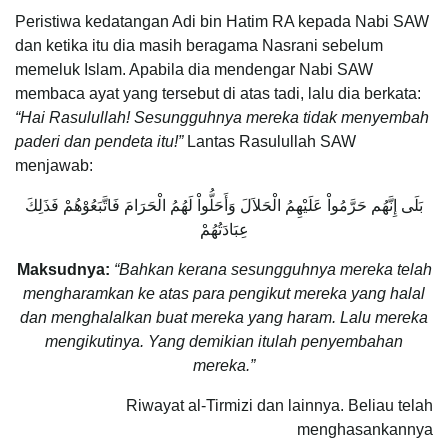
Peristiwa kedatangan Adi bin Hatim RA kepada Nabi SAW
dan ketika itu dia masih beragama Nasrani sebelum
memeluk Islam. Apabila dia mendengar Nabi SAW
membaca ayat yang tersebut di atas tadi, lalu dia berkata:
“Hai Rasulullah! Sesungguhnya mereka tidak menyembah
paderi dan pendeta itu!”
Lantas Rasulullah SAW
menjawab:
بَلَى إِنَّهُم حَرَّمُواْ عَلَيْهِمُ الْحَلاَلَ وَأَحَلُّواْ لَهُمُ الْحَرَامَ فَاتَّبَعُوْهُمْ فَذَلِكَ
عِبَادَتُهُمْ
Maksudnya:
“Bahkan kerana sesungguhnya mereka telah
mengharamkan ke atas para pengikut mereka yang halal
dan menghalalkan buat mereka yang haram. Lalu mereka
mengikutinya. Yang demikian itulah penyembahan
mereka.”
Riwayat al-Tirmizi dan lainnya. Beliau telah
menghasankannya