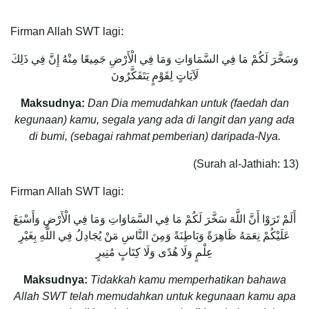
Firman Allah SWT lagi:
وَسَخَّرَ لَكُمْ مَا فِي السَّمَاوَاتِ وَمَا فِي الْأَرْضِ جَمِيعًا مِنْهُ إِنَّ فِي ذَلِكَ
لَآيَاتٍ لِقَوْمٍ يَتَفَكَّرُونَ
Maksudnya:
Dan Dia memudahkan untuk (faedah dan
kegunaan) kamu, segala yang ada di langit dan yang ada
di bumi, (sebagai rahmat pemberian) daripada-Nya.
(Surah al-Jathiah: 13)
Firman Allah SWT lagi:
أَلَمْ تَرَوْا أَنَّ اللَّهَ سَخَّرَ لَكُمْ مَا فِي السَّمَاوَاتِ وَمَا فِي الْأَرْضِ وَأَسْبَغَ
عَلَيْكُمْ نِعَمَهُ ظَاهِرَةً وَبَاطِنَةً وَمِنَ النَّاسِ مَنْ يُجَادِلُ فِي اللَّهِ بِغَيْرِ
عِلْمٍ وَلَا هُدًى وَلَا كِتَابٍ مُنِيرٍ
Maksudnya:
Tidakkah kamu memperhatikan bahawa
Allah SWT telah memudahkan untuk kegunaan kamu apa