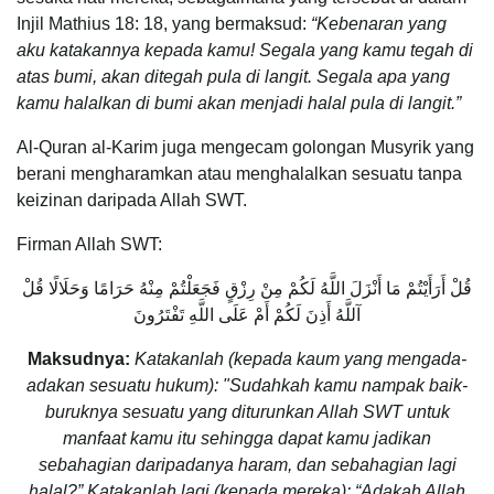
Injil Mathius 18: 18, yang bermaksud:
“Kebenaran yang
aku katakannya kepada kamu! Segala yang kamu tegah di
atas bumi, akan ditegah pula di langit. Segala apa yang
kamu halalkan di bumi akan menjadi halal pula di langit.”
Al-Quran al-Karim juga mengecam golongan Musyrik yang
berani mengharamkan atau menghalalkan sesuatu tanpa
keizinan daripada Allah SWT.
Firman Allah SWT:
قُلْ أَرَأَيْتُمْ مَا أَنْزَلَ اللَّهُ لَكُمْ مِنْ رِزْقٍ فَجَعَلْتُمْ مِنْهُ حَرَامًا وَحَلَالًا قُلْ
آللَّهُ أَذِنَ لَكُمْ أَمْ عَلَى اللَّهِ تَفْتَرُونَ
Maksudnya:
Katakanlah (kepada kaum yang mengada-
adakan sesuatu hukum): "Sudahkah kamu nampak baik-
buruknya sesuatu yang diturunkan Allah SWT untuk
manfaat kamu itu sehingga dapat kamu jadikan
sebahagian daripadanya haram, dan sebahagian lagi
halal?” Katakanlah lagi (kepada mereka): “Adakah Allah