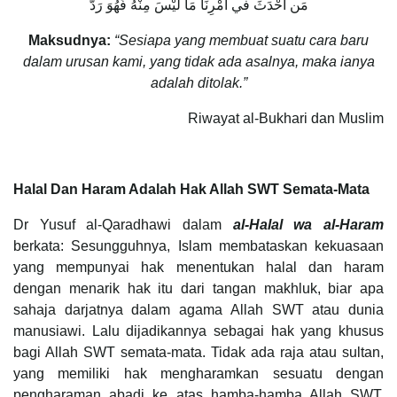
مَن أَحْدَثَ في أَمْرِنَا مَا لَيْسَ مِنْهُ فَهُوَ رَدٌّ
Maksudnya:
“Sesiapa yang membuat suatu cara baru
dalam urusan kami, yang tidak ada asalnya, maka ianya
adalah ditolak.”
Riwayat al-Bukhari dan Muslim
Halal Dan Haram Adalah Hak Allah SWT Semata-Mata
Dr Yusuf al-Qaradhawi dalam
al-Halal wa al-Haram
berkata: Sesungguhnya, Islam membataskan kekuasaan
yang mempunyai hak menentukan halal dan haram
dengan menarik hak itu dari tangan makhluk, biar apa
sahaja darjatnya dalam agama Allah SWT atau dunia
manusiawi. Lalu dijadikannya sebagai hak yang khusus
bagi Allah SWT semata-mata. Tidak ada raja atau sultan,
yang memiliki hak mengharamkan sesuatu dengan
pengharaman abadi ke atas hamba-hamba Allah SWT.