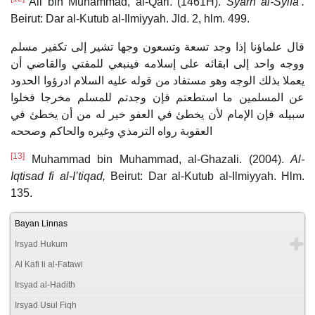
Ali bin Muhammad, al-Qari. (1461H).
Syarh al-Syifa’.
Beirut: Dar al-Kutub al-Ilmiyyah. Jld. 2, hlm. 499.
قال علماؤنا إذا وجد تسعة وتسعون وجها تشير إلى تكفير مسلم
ووجه واحد إلى ابقائه على إسلامه فينبغي للمفتي والقاضي أن
يعملا بذلك الوجه وهو مستفاد من قوله عليه السلام ادرؤوا الحدود
عن المسلمين ما استطعتم فإن وجدتم للمسلم مخرجا فخلوا
سبيله فإن الإمام لأن يخطئ في العفو خير له من أن يخطئ في
العقوبة رواه الترمذي وغيره والحاكم وصححه
[13]
Muhammad bin Muhammad, al-Ghazali. (2004).
Al-
Iqtisad fi al-I’tiqad,
Beirut: Dar al-Kutub al-Ilmiyyah. Hlm.
135.
Bayan Linnas
Irsyad Hukum
Al Kafi li al-Fatawi
Irsyad al-Hadith
Irsyad Usul Fiqh