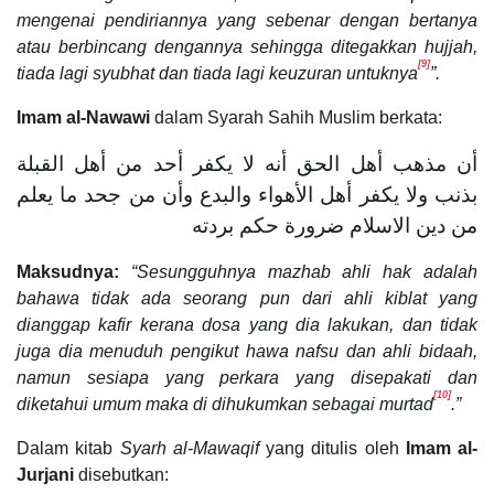
mengenai pendiriannya yang sebenar dengan bertanya
atau berbincang dengannya sehingga ditegakkan hujjah,
[9]
tiada lagi syubhat dan tiada lagi keuzuran untuknya
”.
Imam al-Nawawi
dalam Syarah Sahih Muslim berkata:
أن مذهب أهل الحق أنه لا يكفر أحد من أهل القبلة
بذنب ولا يكفر أهل الأهواء والبدع وأن من جحد ما يعلم
من دين الاسلام ضرورة حكم بردته
Maksudnya:
“Sesungguhnya mazhab ahli hak adalah
bahawa tidak ada seorang pun dari ahli kiblat yang
dianggap kafir kerana dosa yang dia lakukan, dan tidak
juga dia menuduh pengikut hawa nafsu dan ahli bidaah,
namun sesiapa yang perkara yang disepakati dan
[10]
diketahui umum maka di dihukumkan sebagai murtad
.”
Dalam kitab
Syarh al-Mawaqif
yang ditulis oleh
Imam al-
Jurjani
disebutkan: