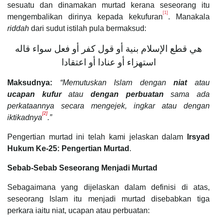
sesuatu dan dinamakan murtad kerana seseorang itu
[1]
mengembalikan dirinya kepada kekufuran
. Manakala
riddah
dari sudut istilah pula bermaksud:
هي قطع الإسلام بنية أو قول كفر أو فعل سواء قاله
استهزاء أو عنادا أو اعتقادا
Maksudnya:
“Memutuskan Islam dengan
niat
atau
ucapan kufur
atau
dengan perbuatan
sama ada
perkataannya secara mengejek, ingkar atau dengan
[2]
iktikadnya
.”
Pengertian murtad ini telah kami jelaskan dalam
Irsyad
Hukum Ke-25: Pengertian Murtad
.
Sebab-Sebab Seseorang Menjadi Murtad
Sebagaimana yang dijelaskan dalam definisi di atas,
seseorang Islam itu menjadi murtad disebabkan tiga
perkara iaitu niat, ucapan atau perbuatan: