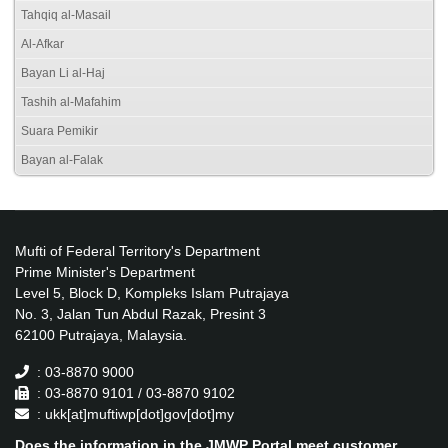
Tahqiq al-Masail
Al-Afkar
Bayan Li al-Haj
Tashih al-Mafahim
Suara Pemikir
Bayan al-Falak
Mufti of Federal Territory's Department
Prime Minister's Department
Level 5, Block D, Kompleks Islam Putrajaya
No. 3, Jalan Tun Abdul Razak, Presint 3
62100 Putrajaya, Malaysia.
: 03-8870 9000
: 03-8870 9101 / 03-8870 9102
: ukk[at]muftiwp[dot]gov[dot]my
Does the information in the JMWP Portal meet customer