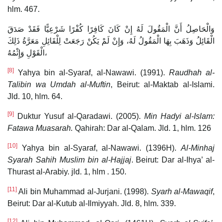
hlm. 467.
وَالْحَاصِلُ أَنَّ الْمَقُولَ لَهُ إِنْ كَانَ كَافِرًا كُفْرًا شَرْعِيًّا فَقَدْ صَدَقَ
الْقَائِلُ وَذَهَبَ بِهَا الْمَقُولُ لَهُ، وَإِنْ لَمْ يَكُنْ رَجَعَتْ لِلْقَائِلِ مَعَرَّةُ ذَلِكَ
الْقَوْلِ وَإِثْمُهُ،
[8]
Yahya bin al-Syaraf, al-Nawawi. (1991).
Raudhah al-
Talibin wa Umdah al-Muftin
, Beirut: al-Maktab al-Islami.
Jld. 10, hlm. 64.
[9]
Duktur Yusuf al-Qaradawi. (2005).
Min Hadyi al-Islam:
Fatawa Muasarah.
Qahirah: Dar al-Qalam. Jld. 1, hlm. 126
[10]
Yahya bin al-Syaraf, al-Nawawi. (1396H).
Al-Minhaj
Syarah Sahih Muslim bin al-Hajjaj
. Beirut: Dar al-Ihya’ al-
Thurast al-Arabiy. jld. 1, hlm . 150.
[11]
Ali bin Muhammad al-Jurjani. (1998).
Syarh al-Mawaqif
,
Beirut: Dar al-Kutub al-Ilmiyyah. Jld. 8, hlm. 339.
[12]