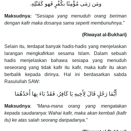
ومَن رَمَى مُؤْمِنًا بكُفْرٍ فَهو كَقَتْلِهِ.
Maksudnya:
“Sesiapa yang menuduh orang beriman
dengan kafir maka dosanya sama seperti membunuhnya.”
(Riwayat al-Bukhari)
Selain itu, terdapat banyak hadis-hadis yang menjelaskan
larangan mengkafirkan sesama Islam. Dalam sebuah
hadis menjelaskan bahawa sesiapa yang menuduh
seseorang yang tidak kafir itu kafir, maka kafir itu akan
berbalik kepada dirinya. Hal ini berdasarkan sabda
Rasulullah SAW:
أَيُّمَا رَجُلٍ قَالَ لِأَخِيهِ يَا كَافِرُ، فَقَدْ بَاءَ بِهَا أَحَدُهُمَا
Maksudnya
:
“Mana-mana orang yang mengatakan
kepada saudaranya: Wahai kafir, maka akan kembali (kafir
itu) ke atas salah seorang daripadanya.”