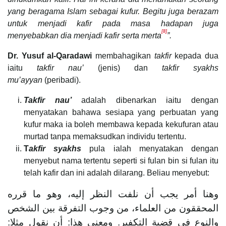
yang beragama Islam sebagai kufur. Begitu juga berazam
untuk menjadi kafir pada masa hadapan juga
[8]
menyebabkan dia menjadi kafir serta merta
”.
Dr. Yusuf al-Qaradawi
membahagikan
takfir
kepada dua
iaitu
takfir nau’
(jenis) dan
takfir syakhs
mu’ayyan
(peribadi).
Takfir nau’
adalah dibenarkan iaitu dengan
menyatakan bahawa sesiapa yang perbuatan yang
kufur maka ia boleh membawa kepada kekufuran atau
murtad tanpa memaksudkan individu tertentu.
T
akfir syakhs
pula ialah menyatakan dengan
menyebut nama tertentu seperti si fulan bin si fulan itu
telah kafir dan ini adalah dilarang. Beliau menyebut:
وهنا أمر يجب أن نلفت النظر إليه، وهو ما قرره
المحققون من العلماء، من وجوب التفرقة بين الشخص
والنوع في قضية التكفير. ومعنى هذا: أن نقول مثلا: