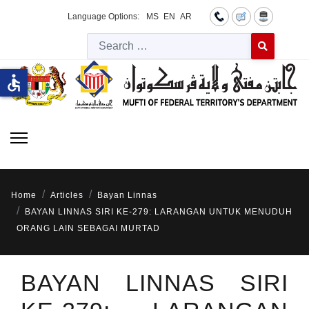
Language Options:
MS
EN
AR
Searc
Type 2 or more 
accessible
Home
Articles
Bayan Linnas
BAYAN LINNAS SIRI KE-279: LARANGAN UNTUK MENUDUH
ORANG LAIN SEBAGAI MURTAD
BAYAN LINNAS SIRI