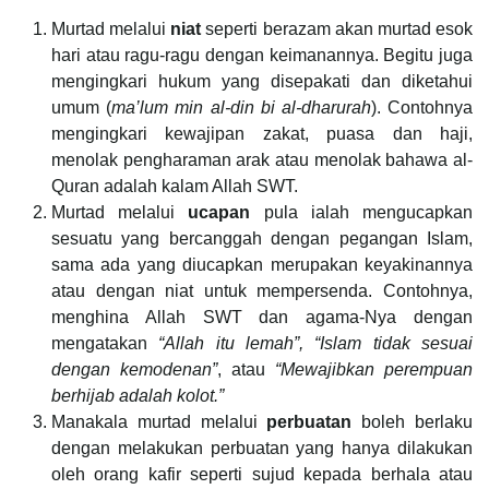
Murtad melalui
niat
seperti berazam akan murtad esok
hari atau ragu-ragu dengan keimanannya. Begitu juga
mengingkari hukum yang disepakati dan diketahui
umum (
ma’lum min al-din bi al-dharurah
). Contohnya
mengingkari kewajipan zakat, puasa dan haji,
menolak pengharaman arak atau menolak bahawa al-
Quran adalah kalam Allah SWT.
Murtad melalui
ucapan
pula ialah mengucapkan
sesuatu yang bercanggah dengan pegangan Islam,
sama ada yang diucapkan merupakan keyakinannya
atau dengan niat untuk mempersenda. Contohnya,
menghina Allah SWT dan agama-Nya dengan
mengatakan
“Allah itu lemah”,
“Islam tidak sesuai
dengan kemodenan”
, atau
“
Mewajibkan perempuan
berhijab adalah kolot.”
Manakala murtad melalui
perbuatan
boleh berlaku
dengan melakukan perbuatan yang hanya dilakukan
oleh orang kafir seperti sujud kepada berhala atau