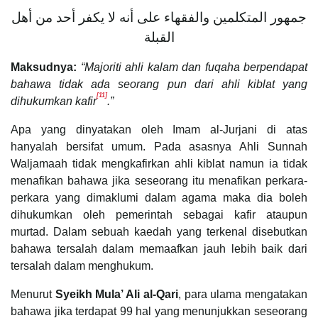
جمهور المتكلمين والفقهاء على أنه لا يكفر أحد من أهل
القبلة
Maksudnya:
“Majoriti ahli kalam dan fuqaha berpendapat
bahawa tidak ada seorang pun dari ahli kiblat yang
[11]
dihukumkan kafir
.”
Apa yang dinyatakan oleh Imam al-Jurjani di atas
hanyalah bersifat umum. Pada asasnya Ahli Sunnah
Waljamaah tidak mengkafirkan ahli kiblat namun ia tidak
menafikan bahawa jika seseorang itu menafikan perkara-
perkara yang dimaklumi dalam agama maka dia boleh
dihukumkan oleh pemerintah sebagai kafir ataupun
murtad. Dalam sebuah kaedah yang terkenal disebutkan
bahawa tersalah dalam memaafkan jauh lebih baik dari
tersalah dalam menghukum.
Menurut
Syeikh Mula’ Ali al-Qari
, para ulama mengatakan
bahawa jika terdapat 99 hal yang menunjukkan seseorang