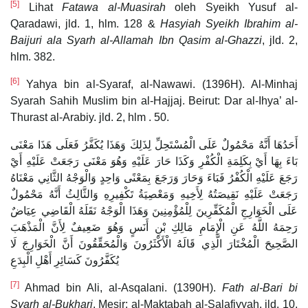
[5]
Lihat
Fatawa al-Muasirah
oleh Syeikh Yusuf al-
Qaradawi, jld. 1, hlm. 128 &
Hasyiah Syeikh Ibrahim al-
Baijuri ala Syarh al-Allamah Ibn Qasim al-Ghazzi
, jld. 2,
hlm. 382.
[6]
Yahya bin al-Syaraf, al-Nawawi. (1396H). Al-Minhaj
Syarah Sahih Muslim bin al-Hajjaj. Beirut: Dar al-Ihya’ al-
Thurast al-Arabiy. jld. 2, hlm . 50.
أَحَدُهَا أَنَّهُ مَحْمُولٌ عَلَى الْمُسْتَحِلِّ لِذَلِكَ وَهَذَا يُكَفَّرُ فَعَلَى هَذَا مَعْنَى
بَاءَ بِهَا أَيْ بِكَلِمَةِ الْكُفْرِ وَكَذَا حَارَ عَلَيْهِ وَهُوَ مَعْنَى رَجَعَتْ عَلَيْهِ أَيْ
رَجَعَ عَلَيْهِ الْكُفْرُ فَبَاءَ وَحَارَ وَرَجَعَ بِمَعْنًى وَاحِدٍ وَالْوَجْهُ الثَّانِي مَعْنَاهُ
رَجَعَتْ عَلَيْهِ نَقِيصَتُهُ لِأَخِيهِ وَمَعْصِيَةُ تَكْفِيرِهِ وَالثَّالِثُ أَنَّهُ مَحْمُولٌ
عَلَى الْخَوَارِجِ الْمُكَفِّرِينَ لِلْمُؤْمِنِينَ وَهَذَا الْوَجْهُ نَقَلَهُ الْقَاضِي عِيَاضٌ
رَحِمَهُ اللَّهُ عَنِ الْإِمَامِ مَالِكِ بْنِ أَنَسٍ وَهُوَ ضَعِيفٌ لِأَنَّ الْمَذْهَبَ
الصَّحِيحَ الْمُخْتَارَ الَّذِي قَالَهُ الْأَكْثَرُونَ وَالْمُحَقِّقُونَ أَنَّ الْخَوَارِجَ لَا
يُكَفَّرُونَ كَسَائِرِ أَهْلِ الْبِدَعِ
[7]
Ahmad bin Ali, al-Asqalani. (1390H).
Fath al-Bari bi
Syarh al-Bukhari
. Mesir: al-Maktabah al-Salafiyyah. jld. 10,