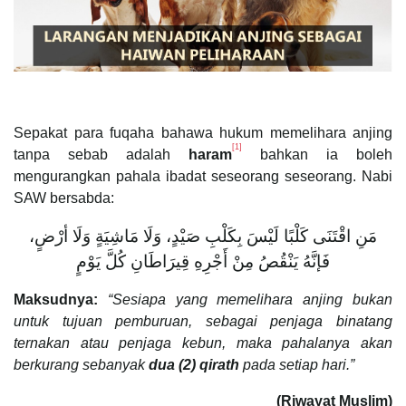
Sepakat para fuqaha bahawa hukum memelihara anjing
[1]
tanpa sebab adalah
haram
bahkan ia boleh
mengurangkan pahala ibadat seseorang seseorang. Nabi
SAW bersabda:
مَنِ اقْتَنَى كَلْبًا لَيْسَ بِكَلْبِ صَيْدٍ، وَلَا مَاشِيَةٍ وَلَا أرْضٍ،
فَإنَّهُ يَنْقُصُ مِنْ أَجْرِهِ قِيرَاطَانِ كُلَّ يَوْمٍ
Maksudnya:
“Sesiapa yang memelihara anjing bukan
untuk tujuan pemburuan, sebagai penjaga binatang
ternakan atau penjaga kebun, maka pahalanya akan
berkurang sebanyak
dua (2) qirath
pada setiap hari.”
(Riwayat Muslim)