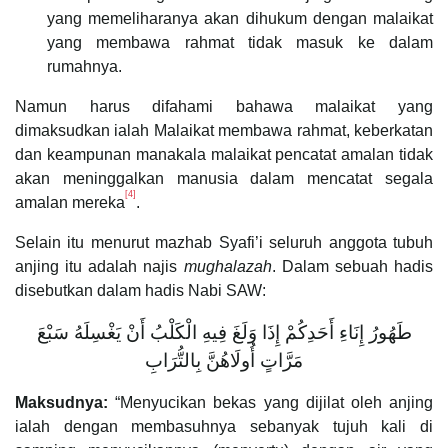
yang memeliharanya akan dihukum dengan malaikat
yang membawa rahmat tidak masuk ke dalam
rumahnya.
Namun harus difahami bahawa malaikat yang
dimaksudkan ialah Malaikat membawa rahmat, keberkatan
dan keampunan manakala malaikat pencatat amalan tidak
akan meninggalkan manusia dalam mencatat segala
[4]
amalan mereka
.
Selain itu menurut mazhab Syafi’i seluruh anggota tubuh
anjing itu adalah najis
mughalazah
. Dalam sebuah hadis
disebutkan dalam hadis Nabi SAW:
طَهُورُ إِنَاءِ أَحَدِكُمْ إِذَا وَلَغَ فِيهِ الْكَلْبُ أَنْ يَغْسِلَهُ سَبْعَ
مَرَّاتٍ أُولَاهُنَّ بِالتُّرَابِ
Maksudnya:
“Menyucikan bekas yang dijilat oleh anjing
ialah dengan membasuhnya sebanyak tujuh kali di