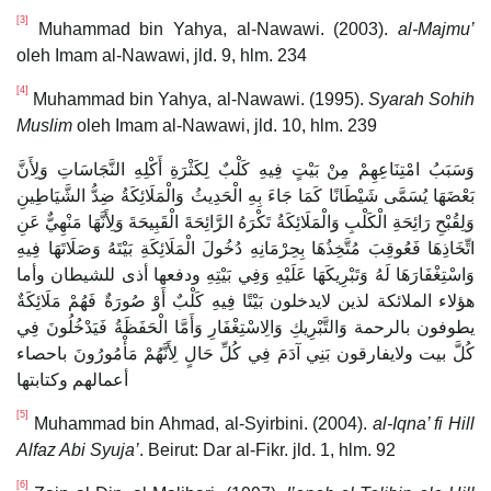
[3]
Muhammad bin Yahya, al-Nawawi. (2003).
al-Majmu’
oleh Imam al-Nawawi, jld. 9, hlm. 234
[4]
Muhammad bin Yahya, al-Nawawi. (1995).
Syarah Sohih
Muslim
oleh Imam al-Nawawi, jld. 10, hlm. 239
وَسَبَبُ امْتِنَاعِهِمْ مِنْ بَيْتٍ فِيهِ كَلْبٌ لِكَثْرَةِ أَكْلِهِ النَّجَاسَاتِ وَلِأَنَّ
بَعْضَهَا يُسَمَّى شَيْطَانًا كَمَا جَاءَ بِهِ الْحَدِيثُ وَالْمَلَائِكَةُ ضِدُّ الشَّيَاطِينِ
وَلِقُبْحِ رَائِحَةِ الْكَلْبِ وَالْمَلَائِكَةُ تَكْرَهُ الرَّائِحَةَ الْقَبِيحَةَ وَلِأَنَّهَا مَنْهِيٌّ عَنِ
اتِّخَاذِهَا فَعُوقِبَ مُتَّخِذُهَا بِحِرْمَانِهِ دُخُولَ الْمَلَائِكَةِ بَيْتَهُ وَصَلَاتَهَا فِيهِ
وَاسْتِغْفَارَهَا لَهُ وَتَبْرِيكَهَا عَلَيْهِ وَفِي بَيْتِهِ ودفعها أذى للشيطان وأما
هؤلاء الملائكة لذين لايدخلون بَيْتًا فِيهِ كَلْبٌ أَوْ صُورَةٌ فَهُمْ مَلَائِكَةٌ
يطوفون بالرحمة وَالتَّبْرِيكِ وَالِاسْتِغْفَارِ وَأَمَّا الْحَفَظَةُ فَيَدْخُلُونَ فِي
كُلَّ بيت ولايفارقون بَنِي آدَمَ فِي كُلِّ حَالٍ لِأَنَّهُمْ مَأْمُورُونَ باحصاء
أعمالهم وكتابتها
[5]
Muhammad bin Ahmad, al-Syirbini. (2004).
al-Iqna’ fi Hill
Alfaz Abi Syuja’
. Beirut: Dar al-Fikr. jld. 1, hlm. 92
[6]