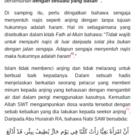
bersentuhan
dengan sesuatu yang basah
.
”
Di samping itu, perlu diingatkan bahawa sengaja
menyentuh najis seperti anjing dengan tanpa tujuan
hukumnya adalah haram. Hal ini sebagaimana yang
disebutkan dalam kitab
Fath al-Muin
bahawa: “
Tidak wajib
untuk menjauhi najis di luar daripada solat jika bukan
dengan jalan sengaja. Adapun sengaja menyentuh najis
[6]
maka hukumnya adalah haram
.
”
Islam tidak membenci anjing dan tidak melarang untuk
berbuat baik kepadanya. Dalam sebuah hadis
menjelaskan berkaitan seorang pelacur yang memberi
minum kepada anjing yang kehausan dengan mengambil
air dari dalam perigi menggunakan kasutnya. Kemudian
Allah SWT mengampunkan dosa wanita tersebut dengan
[7]
sebab kebaikan yang dia lakukan kepada seekor anjing
.
Daripada Abu Hurairah RA, bahawa Nabi SAW bersabda:
أَنَّ امْرَأَةً بَغِيًّا رَأَتْ كَلْبًا فِي يَوْمٍ حَارٍّ يُطِيفُ بِبِئْرٍ، قَدْ أَدْلَعَ