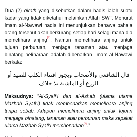
Dua (2)
qirath
yang disebutkan dalam hadis ialah suatu
kadar yang tidak diketahui melainkan Allah SWT. Menurut
Imam al-Nawawi hadis ini menunjukkan bahawa pahala
orang tersebut akan berkurang setiap hari selagi mana dia
[2]
memelihara anjing
. Namun memelihara anjing untuk
tujuan perburuan, menjaga tanaman atau menjaga
binatang peliharaan adalah dibenarkan. Imam al-Nawawi
berkata:
قال الشافعي والأصحاب ويجوز اقتناء الكلب للصيد أو
الزرع أو الماشية بلا خلاف
Maksudnya:
“
Al-Syafi‘i dan al-Ashab (ulama utama
Mazhab Syafi‘i) tidak membenarkan memelihara anjing
tanpa sebab. Adapun memelihara anjing untuk tujuan
menjaga binatang, tanaman atau perburuan maka sepakat
[3]
ulama Mazhab Syafi‘i membenarkan
.
”