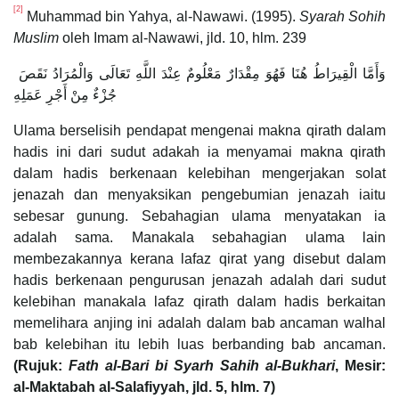
[2]
Muhammad bin Yahya, al-Nawawi. (1995).
Syarah Sohih
Muslim
oleh Imam al-Nawawi, jld. 10, hlm. 239
وَأَمَّا الْقِيرَاطُ هُنَا فَهُوَ مِقْدَارٌ مَعْلُومٌ عِنْدَ اللَّهِ تَعَالَى وَالْمُرَادُ نَقَصَ
جُزْءٌ مِنْ أَجْرِ عَمَلِهِ
Ulama berselisih pendapat mengenai makna qirath dalam
hadis ini dari sudut adakah ia menyamai makna qirath
dalam hadis berkenaan kelebihan mengerjakan solat
jenazah dan menyaksikan pengebumian jenazah iaitu
sebesar gunung. Sebahagian ulama menyatakan ia
adalah sama. Manakala sebahagian ulama lain
membezakannya kerana lafaz qirat yang disebut dalam
hadis berkenaan pengurusan jenazah adalah dari sudut
kelebihan manakala lafaz qirath dalam hadis berkaitan
memelihara anjing ini adalah dalam bab ancaman walhal
bab kelebihan itu lebih luas berbanding bab ancaman.
(Rujuk:
Fath al-Bari bi Syarh Sahih al-Bukhari
, Mesir:
al-Maktabah al-Salafiyyah, jld. 5, hlm. 7)