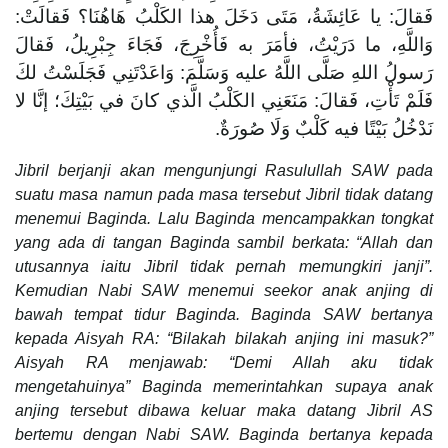
فَقالَ: يا عَائِشَةُ، مَتَى دَخَلَ هذا الكَلْبُ هَاهُنَا؟ فَقالَتْ:
وَاللَّهِ، ما دَرَيْتُ، فأمَرَ به فَأُخْرِجَ، فَجَاءَ جِبْرِيلُ، فَقالَ
رَسولُ اللهِ صَلَّى اللَّهُ عليه وَسَلَّمَ: وَاعَدْتَنِي فَجَلَسْتُ لكَ
فَلَمْ تَأْتِ، فَقالَ: مَنَعَنِي الكَلْبُ الَّذي كانَ في بَيْتِكَ؛ إنَّا لا
نَدْخُلُ بَيْتًا فيه كَلْبٌ وَلَا صُورَةٌ.
Jibril berjanji akan mengunjungi Rasulullah SAW pada
suatu masa namun pada masa tersebut Jibril tidak datang
menemui Baginda. Lalu Baginda mencampakkan tongkat
yang ada di tangan Baginda sambil berkata: “Allah dan
utusannya iaitu Jibril tidak pernah memungkiri janji”.
Kemudian Nabi SAW menemui seekor anak anjing di
bawah tempat tidur Baginda. Baginda SAW bertanya
kepada Aisyah RA: “Bilakah bilakah anjing ini masuk?”
Aisyah RA menjawab: “Demi Allah aku tidak
mengetahuinya” Baginda memerintahkan supaya anak
anjing tersebut dibawa keluar maka datang Jibril AS
bertemu dengan Nabi SAW. Baginda bertanya kepada