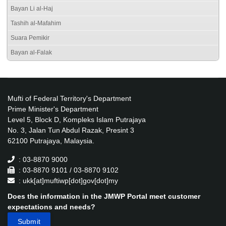
Bayan Li al-Haj
Tashih al-Mafahim
Suara Pemikir
Bayan al-Falak
Mufti of Federal Territory's Department
Prime Minister's Department
Level 5, Block D, Kompleks Islam Putrajaya
No. 3, Jalan Tun Abdul Razak, Presint 3
62100 Putrajaya, Malaysia.
: 03-8870 9000
: 03-8870 9101 / 03-8870 9102
: ukk[at]muftiwp[dot]gov[dot]my
Does the information in the JMWP Portal meet customer
expectations and needs?