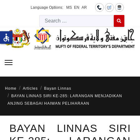
Language Options:
MS
EN
AR
Searc
Type 2 or more 
accessible
Home
Articles
Bayan Linnas
BAYAN LINNAS SIRI KE-285: LARANGAN MENJADIKAN
ANJING SEBAGAI HAIWAN PELIHARAAN
BAYAN LINNAS SIRI