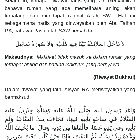
Selain itu, terdapat riwayat hadis yang lain menyatakan
bahawa rumah yang ada memelihara anjing akan
terhalang dari mendapat rahmat Allah SWT. Hal ini
sebagaimana hadis yang diriwayatkan oleh Abu Talhah
RA, bahawa Rasulullah SAW bersabda:
لاَ تَدْخُلُ المَلاَئِكَةُ بَيْتًا فِيهِ كَلْبٌ، وَلاَ صُورَةُ تَمَاثِيلَ
Maksudnya:
“Malaikat tidak masuk ke dalam rumah yang
terdapat anjing dan patung makhluk yang bernyawa”.
(Riwayat Bukhari)
Dalam riwayat yang lain, Aisyah RA meriwayatkan yang
bermaksud:
وَاعَدَ رَسولَ اللهِ صَلَّى اللَّهُ عليه وَسَلَّمَ جِبْرِيلُ عليه
السَّلَامُ في سَاعَةٍ يَأْتِيهِ فِيهَا، فَجَاءَتْ تِلكَ السَّاعَةُ وَلَمْ
يَأْتِهِ، وفي يَدِهِ عَصًا، فألْقَاهَا مِن يَدِهِ، وَقالَ: ما يُخْلِفُ اللَّهُ
وَعْدَهُ وَلَا رُسُلُهُ، ثُمَّ التَفَتَ، فَإِذَا جِرْوُ كَلْبٍ تَحْتَ سَرِيرِهِ،